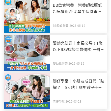
BB飲食營養｜營養師推薦低
GI早餐組合 助學生保持專注
力及精力
BB飲食營養 2026-05-12
嬰幼兒健康｜家長必睇！1歲
以下RSV感染易變肺炎 一針長
效抗體 即時產生保護
嬰幼兒健康 2026-05-12
湊仔學堂｜小朋友成日問「點
解？」5大貼士應對孩子十萬
個為甚麼
湊仔學堂 2026-03-23