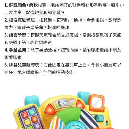
1. 鮮豔顏色+柔軟材質
：毛絨圖案的軚盤和心形喇叭等，吸引小
朋友注意，促進視覺和觸覺發展
2. 模擬駕駛體驗：
扭軚盤、按喇叭、換擋、看倒後鏡，激發想
象力，讓孩子享受角色扮演的樂趣
3. 語言學習：
模擬天氣報告和交通廣播，空調按键教孩子天氣
和交通用語，輕鬆學語言
4. 手腳並用：
除了晃動波棍，按轉向燈，還附腳踏板讓小朋友
踢著探索
5. 綁嬰兒車隨時玩：
方便固定在嬰兒車上面，令到小朋友可以
在任何地方繼續提升他們的運動技能。