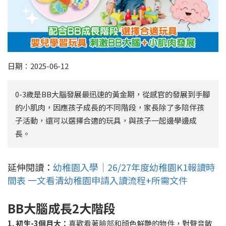
日期：2025-06-12
0-3歲是BB大腦發展最迅速的黃金期，從感官的發展到手腳
的小肌肉，因應孩子成長的不同階段，家長除了多陪伴孩
子活動，還可以選擇合適的玩具，與孩子一起邊學邊成
長。
延伸閱讀：
幼稚園入學｜26/27年度幼稚園K1報讀時
間表 一文看清幼稚園申請入讀流程+所需文件
BB
大腦成長
2
大階段
1.
初生
-3
個月大：
喜歡看著臉部和顔色鮮艷的物件，對聲音敏