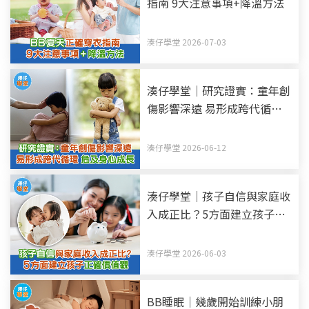
指南 9大注意事項+降溫方法
湊仔學堂 2026-07-03
湊仔學堂｜研究證實：童年創
傷影響深遠 易形成跨代循環
危及身心成長
湊仔學堂 2026-06-12
湊仔學堂｜孩子自信與家庭收
入成正比？5方面建立孩子正
確價值觀
湊仔學堂 2026-06-03
BB睡眠｜幾歲開始訓練小朋