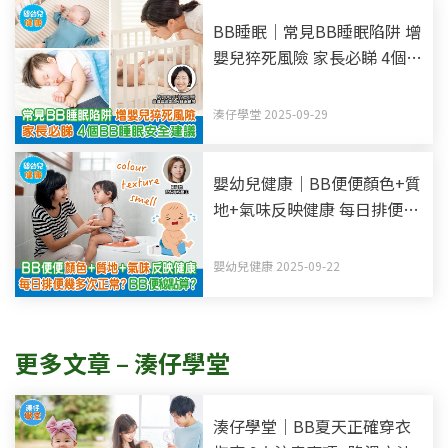
BB睡眠｜常見BB睡眠陷阱 增
嬰兒猝死風險 家長必睇 4個
BB睡眠安全建議
湊仔學堂 2025-09-29
嬰幼兒健康｜BB便便顏色+質
地+氣味反映健康 每日排便幾
多次正常？BB便秘點算？
嬰幼兒健康 2025-09-22
更多文章 – 湊仔學堂
湊仔學堂｜BB夏天正確穿衣