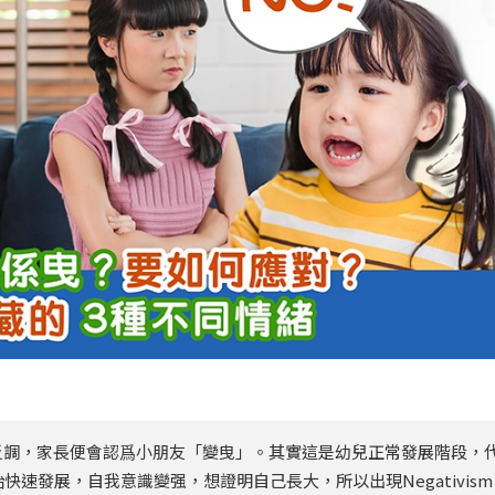
 No 唱反調，家長便會認爲小朋友「變曳」。其實這是幼兒正常發展階段，
速發展，自我意識變强，想證明自己長大，所以出現Negativism