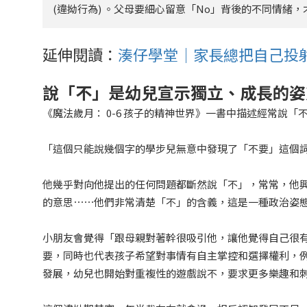
(違拗行為) 。父母要細心留意「No」背後的不同情
延伸閱讀：
湊仔學堂｜家長總把自己投射
說「不」是幼兒宣示獨立、成長的姿
《魔法歲月： 0-6 孩子的精神世界》一書中描述經常說「
「這個只能說幾個字的學步兒無意中發現了「不要」這個
他幾乎對向他提出的任何問題都斷然說「不」
，常常，他
的意思
⋯⋯
他們非常清楚「不」的含義，這是一種政治姿
小朋友會覺得「跟母親對著幹很吸引他，讓他覺得自己很有
要，同時也代表孩子希望對事情有自主掌控和選擇權利，
發展，幼兒也開始對重複性的遊戲說不，要求更多樂趣和