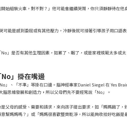
剛開始組裝火車，對不對？」他可能會繼續哭鬧，你只須靜靜待在他
下哭可能是感到委屈或有其他壓力，冷靜後就可接著引導孩子用口語表
No」是否有其他生理因素，如累了、睏了，或是家裡規範太多或太
「
No
」掛在嘴邊
、「不準」等掛在口邊。腦神經專家Daniel Siegel 在
Yes Brai
的大腦思維發展和創造力
，
所以父母們先不要經常說「No」。
像是父母的感受、需要和請求，來向孩子提出要求，如「媽媽餓了，
願意幫媽媽嗎？」或「媽媽很喜歡整齊乾淨，所以能夠收拾好吃飯是