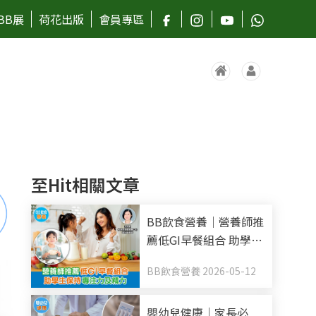
BB展
荷花出版
會員專區
至Hit相關文章
BB飲食營養｜營養師推
薦低GI早餐組合 助學生
保持專注力及精力
BB飲食營養 2026-05-12
嬰幼兒健康｜家長必