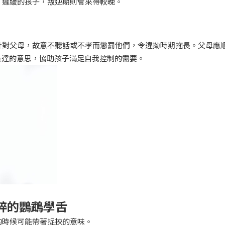
、遲緩的孩子，叛逆期則會來得較晚。
針對父母，故意不聽話或不孝而懲罰他們，令違拗時期拖長。父母應
表達的意思，協助孩子滿足自我控制的需要。
純粹的鸚鵡學舌
的時候可能帶著捉挾的意味。