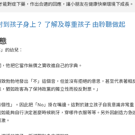
緒，才能對症下藥，作出合適的回應，讓小朋友在健康快樂環境下成長。
到孩子身上？ 了解及尊重孩子 由聆聽做起
態
不」的幼兒：
詞，他把它當作無價之寶收進自己的字典。
興致勃勃地發出「不」這個音，但並沒有拒
絕的意思，甚至代表著相
態，猶如政客為了保持政黨的獨立性而投反對票。」
個性」。因此把「No」掛在嘴邊。這對於建立孩子自我意識非常重
例如能夠自行決定甚麼時候刷牙，穿哪件衣服等等。另外因創造力急
刺激。