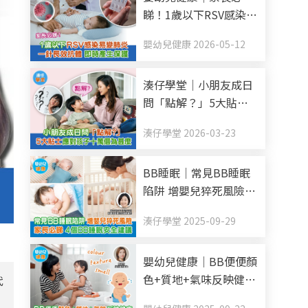
睇！1歲以下RSV感染易
變肺炎 一針長效抗體
嬰幼兒健康 2026-05-12
即時產生保護
湊仔學堂｜小朋友成日
問「點解？」5大貼士
應對孩子十萬個為甚麼
湊仔學堂 2026-03-23
BB睡眠｜常見BB睡眠
陷阱 增嬰兒猝死風險
家長必睇 4個BB睡眠安
湊仔學堂 2025-09-29
全建議
嬰幼兒健康｜BB便便顏
色+質地+氣味反映健康
代
每日排便幾多次正常？