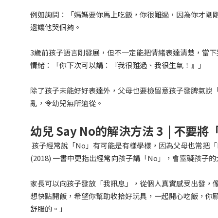
例如詢問：「媽媽要你馬上吃飯，你很難過，因為你才剛
邊讓他哭個夠。
3歲前孩子語言剛發展，但不一定能把情緒表達清楚，當
情緒：「你下次可以講：『我很難過、我很生氣！』」
除了孩子未能好好表達外，父母也要檢留意孩子發脾氣說「
亂，令幼兒無所適從。
幼兒 Say No的
解決方法 3 | 不要將
孩子經常說「No」有可能是有樣學樣，因為父母也常把「No」
(2018) 一書中更指出經常向孩子講「No」，會窒礙孩子
家長可以向孩子發放「我訊息」，從個人真實感受出發，
想快點開飯，希望你幫助收拾好玩具，一起開心吃飯，你
舒服的。」