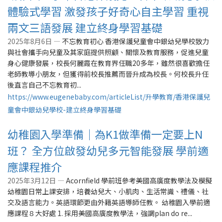
體驗式學習 激發孩子好奇心自主學習 重視
兩文三語發展 建立終身學習基礎
2025年8月6日 —
不忘教育初心 香港保護兒童會中銀幼兒學校致力
與社會攜手向兒童及其家庭提供照顧、關懷及教育服務，促進兒童
身心健康發展，校長何麗霞在教育界任職20多年，雖然很喜歡擔任
老師教導小朋友，但獲得前校長推薦而晉升成為校長。何校長升任
後直言自己不忘教育初...
https://www.eugenebaby.com/articleList/升學教育/香港保護兒
童會中銀幼兒學校-建立終身學習基礎
幼稚園入學準備｜為K1做準備一定要上N
班？ 全方位啟發幼兒多元智能發展 學前適
應課程推介
2025年3月12日 —
Acornfield 學前班參考美國高廣度教學法及模擬
幼稚園日常上課安排，培養幼兒大、小肌肉、生活常識、禮儀、社
交及語言能力。英語環節更由外籍英語導師任教。 幼稚園入學前適
應課程８大好處 1. 採用美國高廣度教學法，強調plan do re...