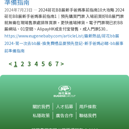
準備指南
2024年7月23日 —
2024荷花BB展新手爸媽事前指南10大攻略 2024
荷花BB展新手爸媽事前指南1｜預先購買門票 入場前買好BB展門票
就無需在現場售票處排隊買票，更快進場掃貨。電子門票現已於BB
展網站、01空間、AlipayHK或支付宝發售，成人門票$30...
https://www.eugenebaby.com/articleList/最新熱話/荷花bb展
2024-第一次去bb展-換免費禮品要預先登記-新手爸媽必睇-bb展事
前準備指南
<
1
2
3
4
5
6
7
>
關於我們
人才招募
用戶條款
私隱政策
廣告合作
聯絡我們