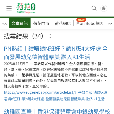
文章資訊
荷花門市
荷花網店
Mon Bebe網店
荷
<<
>>
搜尋結果（34）：
PN熱話｜讀唔讀N班好？讀N班4大好處 全
面發展幼兒德智體羣美 融入K1生活
2025年11月5日 —
家教可以代替N班嗎？ 全人發展囊括德、智、
體、羣、美，家長或許可以在家裏播放不同歌曲以啟發孩子對音樂
的美感，一起手舞足蹈，搖頭擺腦地唱歌，可以其他方面就未必在
家裏可以簡單訓練。此外，父母親自教導和其他人教又不相同，，
難以客觀教子女，且父母的...
https://www.eugenebaby.com/articleList/升學教育/pn熱話-讀
唔讀n班好-讀n班4大好處-全面發展幼兒德智體羣美-融入k1生活
幼稚園直擊｜香港保護兒童會中銀幼兒學校