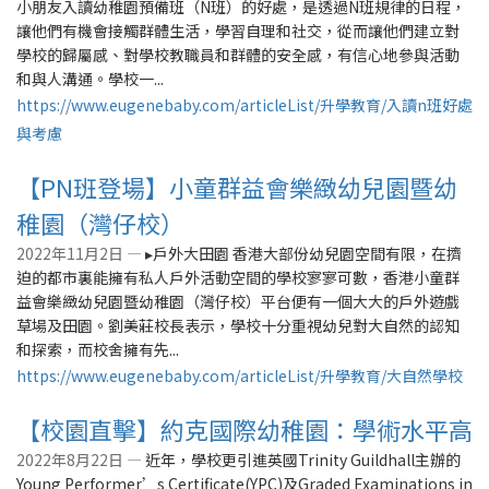
小朋友入讀幼稚園預備班（N班）的好處，是透過N班規律的日程，
讓他們有機會接觸群體生活，學習自理和社交，從而讓他們建立對
學校的歸屬感、對學校教職員和群體的安全感，有信心地參與活動
和與人溝通。學校一...
https://www.eugenebaby.com/articleList/升學教育/入讀n班好處
與考慮
【PN班登場】小童群益會樂緻幼兒園暨幼
稚園（灣仔校）
2022年11月2日 —
▸戶外大田園 香港大部份幼兒園空間有限，在擠
迫的都市裏能擁有私人戶外活動空間的學校寥寥可數，香港小童群
益會樂緻幼兒園暨幼稚園（灣仔校）平台便有一個大大的戶外遊戲
草場及田園。劉美莊校長表示，學校十分重視幼兒對大自然的認知
和探索，而校舍擁有先...
https://www.eugenebaby.com/articleList/升學教育/大自然學校
【校園直擊】約克國際幼稚園：學術水平高
2022年8月22日 —
近年，學校更引進英國Trinity Guildhall主辦的
Young Performer’s Certificate(YPC)及Graded Examinations in