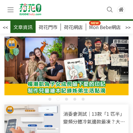
文章資訊
荷花門市
荷花網店
Mon Bebe網店
荷
<<
>>
消委會測試｜13款「1 匹半」
變頻分體冷氣邊款最凍？大金
製冷最勁 7款獲4.5高分