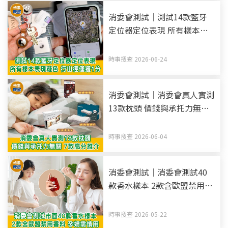
消委會測試｜測試14款藍牙
定位器定位表現 所有樣本表
現遜色 行山徑僅獲1分
時事搜查 2026-06-24
消委會測試｜消委會真人實測
13款枕頭 價錢與承托力無關
7款高分推介
時事搜查 2026-06-04
消委會測試｜消委會測試40
款香水樣本 2款含歐盟禁用香
料 孕婦慎用！
時事搜查 2026-05-22