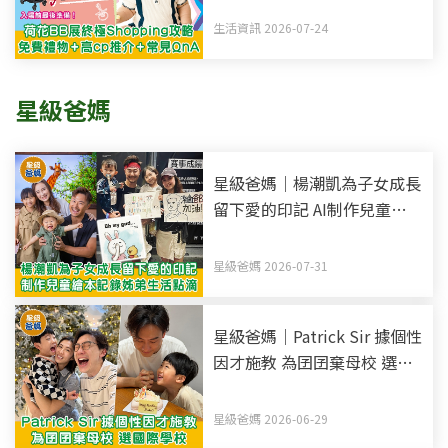
備！
生活資訊 2026-07-24
星級爸媽
星級爸媽｜楊潮凱為子女成長
留下愛的印記 AI制作兒童繪
本 記錄姊弟生活點滴
星級爸媽 2026-07-31
星級爸媽｜Patrick Sir 據個性
因才施教 為囝囝棄母校 選國
際學校
星級爸媽 2026-06-29