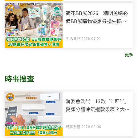
荷花BB展2026｜精明爸媽必
備BB展購物優惠券搶先睇 38
個書仔限定免費禮物+優惠
生活資訊 2026-07-21
更多
時事搜查
消委會測試｜13款「1 匹半」
變頻分體冷氣邊款最凍？大金
製冷最勁 7款獲4.5高分
時事搜查 2026-08-06