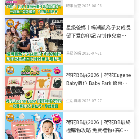
時事搜查 2026-08-06
星級爸媽｜楊潮凱為子女成長
留下愛的印記 AI制作兒童繪
本 記錄姊弟生活點滴
星級爸媽 2026-07-31
荷花BB展2026｜荷花Eugene
Baby攤位 Baby Park 優惠低
至15折起 一次買齊BB衣食住
行+孕媽產品
生活資訊 2026-07-27
荷花BB展2026｜荷花BB展終
極購物攻略 免費禮物+高CP
推介+常見QnA 入場前最後準