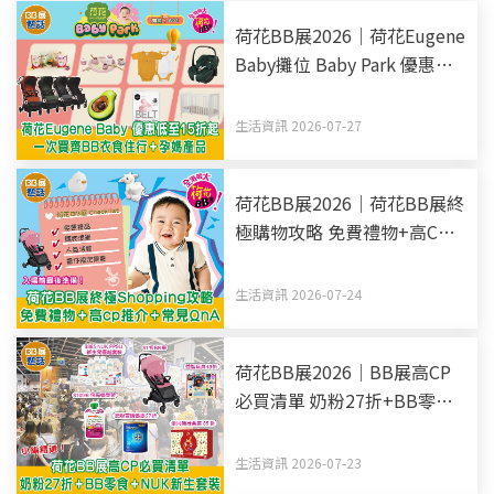
荷花BB展2026｜荷花Eugene
Baby攤位 Baby Park 優惠低
至15折起 一次買齊BB衣食住
行+孕媽產品
生活資訊 2026-07-27
荷花BB展2026｜荷花BB展終
極購物攻略 免費禮物+高CP
推介+常見QnA 入場前最後準
備！
生活資訊 2026-07-24
荷花BB展2026｜BB展高CP
必買清單 奶粉27折+BB零食
+NUK新生套裝
生活資訊 2026-07-23