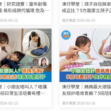
堂｜研究證實：童年創傷
湊仔學堂｜孩子自信與
遠 易形成跨代循環 危及身
成正比？5方面建立孩子
值觀
026-06-12
湊仔學堂 2026-06-03
堂｜小朋友唔叫人？唔講
湊仔學堂｜媽媽最大煩
4招日常生活培養有禮孩
友扭計唔肯食飯？5招培
良好食飯習慣
026-05-13
湊仔學堂 2026-03-26