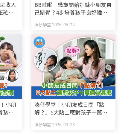
家庭收入
BB睡眠｜幾歲開始訓練小朋友自
正確價
己瞓覺？4步培養孩子良好睡眠
習慣
湊仔學堂 2026-05-22
惱！小朋
湊仔學堂｜小朋友成日問「點
養孩子
解？」5大貼士應對孩子十萬個
為甚麼
湊仔學堂 2026-03-23