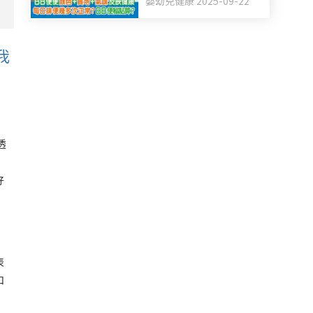
嬰幼兒健康 2025-09-22
BB便秘點算？
我
透
好
表
和