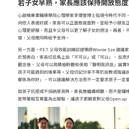
若子女早熟，家長應該保持開放態度
心啟晴專業輔導學院心理學家李偉堂博士指現今時代不同
向他人表達好感，家長可以正面態度面對，並給予小朋友
心理更舒服，而且令父母可以更了解子女的想法。再者，
環，父母應同時給予支持。
另一方面，P.E.T. 父母效能訓練認證導師Winnie S
於想表白，家長切忌馬上說「不可以」或「可以」， 反而
觀念後， 父母可以用積極聆聽和使用「聲明我訊息」誠實
孩子可能遇到的後果等。父母切記分享不等於說教或強逼說
都係為你好」，可以建議解決方法而不一定要求孩子一定
如孩子抗拒或不採納意見時，家長應繼續傾聽，而不是囉
是帶著相互尊重為出發點， 讓孩子更願意對父母Open u