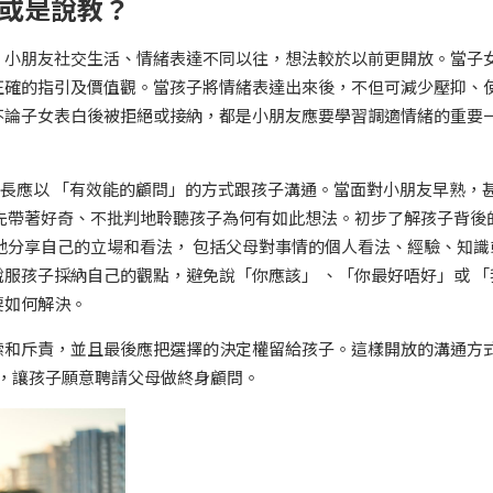
或是說教？
，小朋友社交生活、情緒表達不同以往，想法較於以前更開放。當子
正確的指引及價值觀。當孩子將情緒表達出來後，不但可減少壓抑、
不論子女表白後被拒絕或接納，都是小朋友應要學習調適情緒的重要
ze 建議家長應以 「有效能的顧問」的方式跟孩子溝通。當面對小朋友早熟，
先帶著好奇、不批判地聆聽孩子為何有如此想法。初步了解孩子背後
地分享自己的立場和看法， 包括父母對事情的個人看法、經驗、知識
服孩子採納自己的觀點，避免說「你應該」 、「你最好唔好」或 「
要如何解決。
嗦和斥責，並且最後應把選擇的決定權留給孩子。這樣開放的溝通方
p ，讓孩子願意聘請父母做終身顧問。