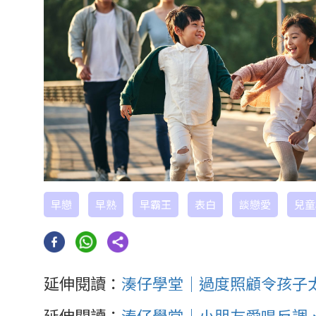
早戀
早熟
早霸王
表白
談戀愛
兒童
延伸閱讀：
湊仔學堂｜過度照顧令孩子太
延伸閱讀：
湊仔學堂｜小朋友愛唱反調、