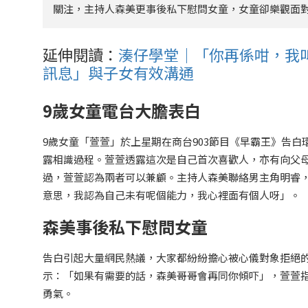
關注，主持人森美更事後私下慰問女童，女童卻樂觀面
延伸閱讀：
湊仔學堂｜「你再係咁，我叫
訊息」與子女有效溝通
9歲女童電台大膽表白
9歲女童「萱萱」於上星期在商台903節目《早霸王》告白
露相識過程。萱萱透露這次是自己首次喜歡人，亦有向父
過，萱萱認為兩者可以兼顧。主持人森美聯絡男主角明睿
意思，我認為自己未有呢個能力，我心裡面有個人呀」。
森美事後私下慰問女童
告白引起大量網民熱議，大家都紛紛擔心被心儀對象拒絕
示：「如果有需要的話，森美哥哥會再同你傾吓」，萱萱
勇氣。