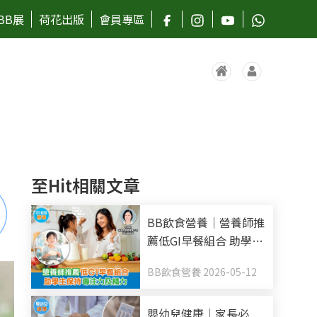
BB展
荷花出版
會員專區
至Hit相關文章
BB飲食營養｜營養師推
薦低GI早餐組合 助學生
保持專注力及精力
BB飲食營養 2026-05-12
嬰幼兒健康｜家長必