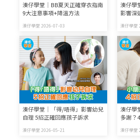
湊仔學堂｜BB夏天正確穿衣指南
湊仔學
9大注意事項+降溫方法
影響深
心成長
湊仔學堂 2026-07-03
湊仔學堂 2
湊仔學堂｜「得/唔得」影響幼兒
湊仔學
自理 5招正確回應孩子訴求
多謝？
子
湊仔學堂 2026-05-21
湊仔學堂 2