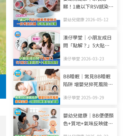
睇！1歲以下RSV感染易
變肺炎 一針長效抗體
嬰幼兒健康 2026-05-12
即時產生保護
湊仔學堂｜小朋友成日
問「點解？」5大貼士
應對孩子十萬個為甚麼
湊仔學堂 2026-03-23
BB睡眠｜常見BB睡眠
陷阱 增嬰兒猝死風險
家長必睇 4個BB睡眠安
湊仔學堂 2025-09-29
全建議
嬰幼兒健康｜BB便便顏
色+質地+氣味反映健康
每日排便幾多次正常？