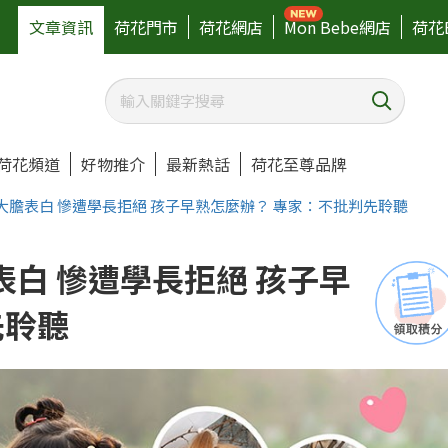
文章資訊
荷花門市
荷花網店
Mon Bebe網店
荷花
荷花頻道
好物推介
最新熱話
荷花至尊品牌
大膽表白 慘遭學長拒絕 孩子早熟怎麼辦？ 專家：不批判先聆聽
白 慘遭學長拒絕 孩子早
先聆聽