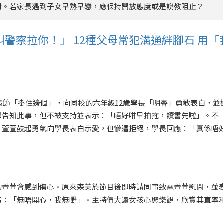
對。若家長遇到子女早熟早戀，應保持開放態度或是說教阻止？
警察拉你！」 12種父母常犯溝通絆腳石 用「
環節「掛住邊個」，向同校的六年級12歲學長「明睿」勇敢表白，並
母告知此事，但不被支持並表示：「唔好咁早拍拖，讀書先啦」。不
，萱萱鼓起勇氣向學長表白示愛，但慘遭拒絕，學長回應：「真係唔
的萱萱會感到傷心。原來森美於節目後即時請同事致電萱萱慰問，並
指：「無唔開心，我無嘢」。主持們大讚女孩心態樂觀，欣賞其直率