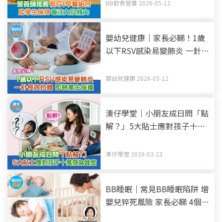
BB飲食營養 2026-05-12
嬰幼兒健康｜家長必睇！1歲
以下RSV感染易變肺炎 一針長
效抗體 即時產生保護
嬰幼兒健康 2026-05-12
湊仔學堂｜小朋友成日問「點
解？」5大貼士應對孩子十萬
個為甚麼
湊仔學堂 2026-03-23
BB睡眠｜常見BB睡眠陷阱 增
嬰兒猝死風險 家長必睇 4個
BB睡眠安全建議