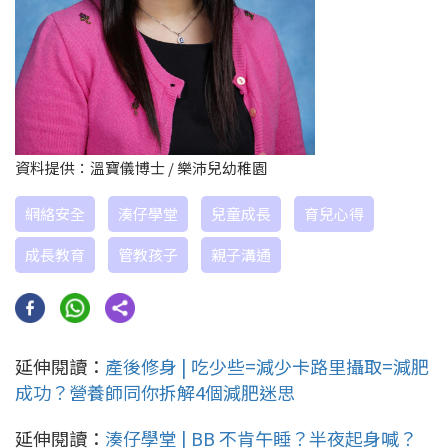
資料提供：溫寶儀博士 / 樂沛兒幼稚園
網絡安全
湊仔學堂
兒童成長
育兒心得
成長教育
管教孩子
親子溝通
延伸閱讀：
產後修身 | 吃少些=減少卡路里攝取=減肥
成功？營養師同你拆解4個減肥迷思
延伸閱讀：
湊仔學堂 | BB 不肯午睡？半夜起身喊？