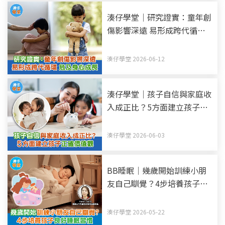
湊仔學堂｜研究證實：童年創
傷影響深遠 易形成跨代循環
危及身心成長
湊仔學堂 2026-06-12
湊仔學堂｜孩子自信與家庭收
入成正比？5方面建立孩子正
確價值觀
湊仔學堂 2026-06-03
BB睡眠｜幾歲開始訓練小朋
友自己瞓覺？4步培養孩子良
好睡眠習慣
湊仔學堂 2026-05-22