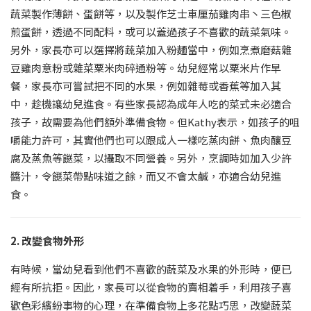
蔬菜製作薄餅、蛋餅等，以及製作芝士車厘茄雞肉串丶三色椒
煎蛋餅，透過不同配料，或可以蓋過孩子不喜歡的蔬菜氣味。
另外，家長亦可以選擇將蔬菜加入粉麵當中，例如烹煮磨菇雜
豆雞肉意粉或雜菜粟米肉碎通粉等。幼兒經常以粟米片作早
餐，家長亦可嘗試把不同的水果，例如雜莓或香蕉等加入其
中，趁機讓幼兒進食。有些家長認為成年人吃的菜式未必適合
孩子，故需要為他們額外準備食物。但Kathy表示，如孩子的咀
嚼能力許可，其實他們也可以跟成人一樣吃蒸肉餅、魚肉釀豆
腐及蒸魚等餸菜，以攝取不同營養。另外，烹調時如加入少許
醬汁，令餸菜帶點味道之餘，而又不會太鹹，亦適合幼兒進
食。
2. 改變食物外形
有時候，當幼兒看到他們不喜歡的蔬菜及水果的外形時，便已
經有所抗拒。因此，家長可以從食物的賣相着手，利用孩子喜
歡色彩繽紛事物的心理，在準備食物上多花點巧思，改變蔬菜