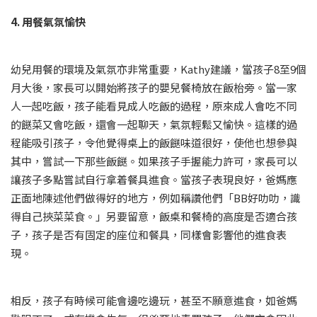
4. 用餐氣氛愉快
幼兒用餐的環境及氣氛亦非常重要，Kathy建議，當孩子8至9個
月大後，家長可以開始將孩子的嬰兒餐椅放在飯枱旁。當一家
人一起吃飯，孩子能看見成人吃飯的過程，原來成人會吃不同
的餸菜又會吃飯，還會一起聊天，氣氛輕鬆又愉快。這樣的過
程能吸引孩子，令他覺得桌上的飯餸味道很好，使他也想參與
其中，嘗試一下那些飯餸。如果孩子手握能力許可，家長可以
讓孩子多點嘗試自行拿着餐具進食。當孩子表現良好，爸媽應
正面地陳述他們做得好的地方，例如稱讚他們「BB好叻叻，識
得自己挾菜菜食。」另要留意，飯桌和餐椅的高度是否適合孩
子，孩子是否有固定的座位和餐具，同樣會影響他的進食表
現。
相反，孩子有時候可能會邊吃邊玩，甚至不願意進食，如爸媽