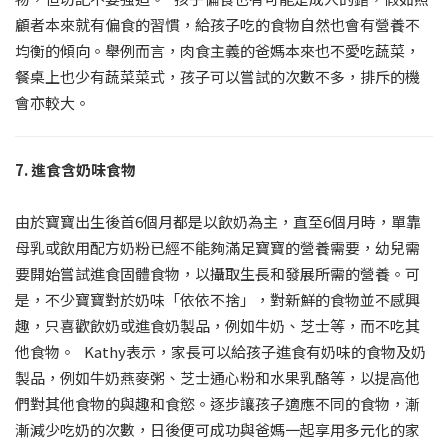
顧者本來就有偏食的習慣，給孩子吃的食物自然也會有營養不
均衡的傾向。舉例而言，肉食主義的爸媽本來也不愛吃蔬菜，
餐桌上也少有蔬菜菜式，孩子可以嘗試的次數不多，排斥的機
會亦較大。
7. 進食含奶味食物
由於寶寶出生後首6個月都是以飲奶為主，直至6個月時，單靠
母乳或飲用配方奶粉已經不能夠滿足寶寶的營養需要，幼兒需
要開始嘗試進食固體食物，以攝取生長和發展所需的營養。可
是，不少寶寶對於奶味「依依不捨」，對新鮮的食物並不感興
趣，只喜歡飲奶或進食奶製品，例如牛奶、芝士等，而不吃其
他食物。 Kathy表示，家長可以給孩子進食有奶味的食物及奶
製品，例如牛奶燕麥粥、芝士通心粉和水果乳酪等，以提高他
們對其他食物的與趣和食慾。逐步讓孩子適應不同的食物，漸
漸減少吃奶的次數，日後便可成功與爸媽一起享用多元化的家