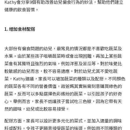
Kathy會分享9個有助改善幼兒偏食行為的妙法，幫助他們建立
健康的飲食習慣。
1. 增加食材配搭
大部份有偏食問題的幼兒，最常見的情況都是不喜歡吃蔬菜及
水果。由於某些孩子咀嚼蔬菜時或會出現困難，再加上某些蔬
菜會有其獨特且強烈的氣味，例如洋葱及苦瓜等，對於味覺比
較敏感的幼兒而言，較不容易適應。對於幼兒尤其不愛吃蔬
菜，Kathy建議，家長可以增加蔬菜的種類以及配搭。不同顏色
的蔬菜各有不同的營養價值，故爸媽其實無需刻意購買綠色的
蔬菜，反而可以多點選擇色彩繽紛的蔬菜，以引起孩子的好奇
心。舉例而言，家長不妨讓孩子嘗試吃三色椒，因為它帶有天
然的甜味，幼兒或比較容易接受。
配搭方面，家長可以設計更多元化的菜式，並加入適量的調味
料或配料，令孩子更願意接受蔬菜的味道。例如用不同種類的