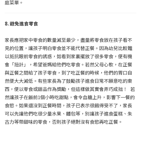
庭菜單。
8. 避免進食零食
家長應把家中零食的數量減至最少，盡量將零食放在孩子看不
見的位置，讓孩子明白零食並不能代替正餐。因為幼兒比較難
以抵抗眼前零食的誘惑，如看到家裏擺放了很多零食，便有機
會「扭計」，希望爸媽給他們吃零食。若然父母心軟，在正餐
與正餐之間給了孩子零食，到了吃正餐的時候，他們的胃口自
然便大大減低。有些家長為了鼓勵孩子進食日常不願意吃的東
西，便以零食或甜品作為獎勵，但這樣做其實會弄巧成拙！ 若
然讓孩子在飯前1個小時吃甜點，會令血糖上升，影響下一餐的
食慾。如果還沒到正餐時間，孩子已表示很餓得受不了，家長
可以先讓他們吃很少量水果、麵包等，別讓孩子進食蛋糕、朱
古力等帶甜味的零食，否則孩子絕對沒有食慾再吃正餐。