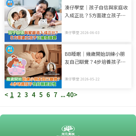
湊仔學堂｜孩子自信與家庭收
入成正比？5方面建立孩子正
確價值觀
湊仔學堂 2026-06-03
BB睡眠｜幾歲開始訓練小朋
友自己瞓覺？4步培養孩子良
好睡眠習慣
湊仔學堂 2026-05-22
<
1
2
3
4
5
6
7
...
40
>