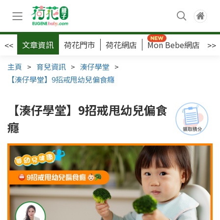
文章資訊
荷花門市
荷花網店
Mon Bebe網店
荷
<<
>>
主頁
>
育兒資訊
>
湊仔學堂
>
【湊仔學堂】9招戒甩幼兒偏食癮
【湊仔學堂】9招戒甩幼兒偏食
癮