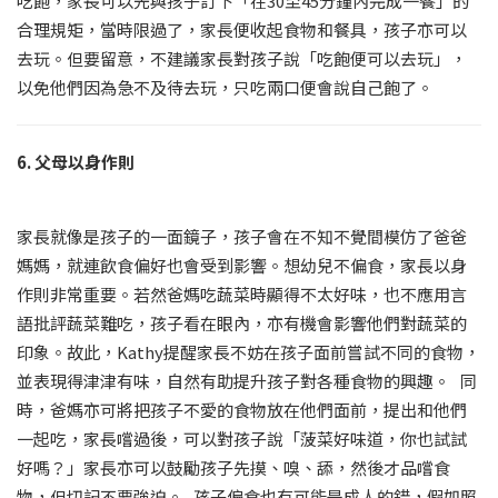
吃飽，家長可以先與孩子訂下「在30至45分鐘內完成一餐」的
合理規矩，當時限過了，家長便收起食物和餐具，孩子亦可以
去玩。但要留意，不建議家長對孩子說「吃飽便可以去玩」，
以免他們因為急不及待去玩，只吃兩口便會說自己飽了。
6. 父母以身作則
家長就像是孩子的一面鏡子，孩子會在不知不覺間模仿了爸爸
媽媽，就連飲食偏好也會受到影響。想幼兒不偏食，家長以身
作則非常重要。若然爸媽吃蔬菜時顯得不太好味，也不應用言
語批評蔬菜難吃，孩子看在眼內，亦有機會影響他們對蔬菜的
印象。故此，Kathy提醒家長不妨在孩子面前嘗試不同的食物，
並表現得津津有味，自然有助提升孩子對各種食物的興趣。 同
時，爸媽亦可將把孩子不愛的食物放在他們面前，提出和他們
一起吃，家長嚐過後，可以對孩子說「菠菜好味道，你也試試
好嗎？」家長亦可以鼓勵孩子先摸、嗅、舔，然後才品嚐食
物，但切記不要強迫。 孩子偏食也有可能是成人的錯，假如照