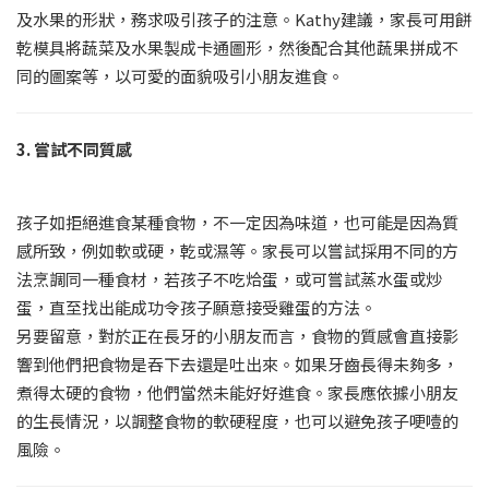
及水果的形狀，務求吸引孩子的注意。Kathy建議，家長可用餅
乾模具將蔬菜及水果製成卡通圖形，然後配合其他蔬果拼成不
同的圖案等，以可愛的面貌吸引小朋友進食。
3. 嘗試不同質感
孩子如拒絕進食某種食物，不一定因為味道，也可能是因為質
感所致，例如軟或硬，乾或濕等。家長可以嘗試採用不同的方
法烹調同一種食材，若孩子不吃烚蛋，或可嘗試蒸水蛋或炒
蛋，直至找出能成功令孩子願意接受雞蛋的方法。
另要留意，對於正在長牙的小朋友而言，食物的質感會直接影
響到他們把食物是吞下去還是吐出來。如果牙齒長得未夠多，
煮得太硬的食物，他們當然未能好好進食。家長應依據小朋友
的生長情況，以調整食物的軟硬程度，也可以避免孩子哽噎的
風險。