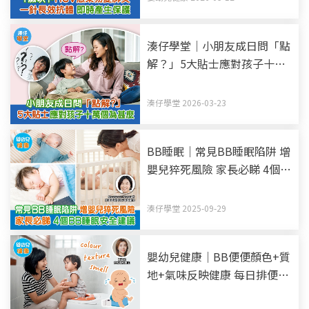
湊仔學堂｜小朋友成日問「點
解？」5大貼士應對孩子十萬
個為甚麼
湊仔學堂 2026-03-23
BB睡眠｜常見BB睡眠陷阱 增
嬰兒猝死風險 家長必睇 4個
BB睡眠安全建議
湊仔學堂 2025-09-29
嬰幼兒健康｜BB便便顏色+質
地+氣味反映健康 每日排便幾
多次正常？BB便秘點算？