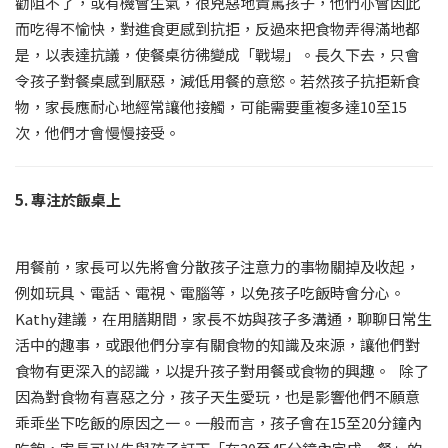
勸阻不了，或有機會生氣，很兇惡地責罵孩子，他們亦會因此
而吃得不愉快，對進食更感到抗拒，反過來把食物弄得滿地都
是，以表達抗議，使餐桌彷彿變成「戰場」。長久下去，只會
令孩子對餐桌感到厭惡，減低用餐的意慾。若然孩子抗拒新食
物，家長應耐心地經常讓他接觸，可能需要重複多達10至15
次，他們才會慢慢接受。
5. 專注於飯桌上
用餐前，家長可以先將會分散孩子注意力的事物關掉及收起，
例如玩具、電話、電視、電腦等，以免孩子吃飯時會分心。
Kathy建議，在用膳期間，家長不妨與孩子多溝通，聊聊日常生
活中的趣事，或跟他們分享有關食物的知識及來源，讓他們對
食物有更深入的認識，以提升孩子對用餐或食物的興趣。 除了
因為對食物有喜惡之分，孩子天生愛玩，也是影響他們不願意
乖乖坐下吃飯的原因之一。一般而言，孩子會在15至20分鐘內