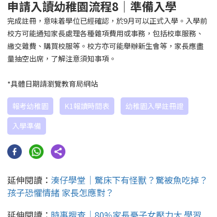
申請入讀幼稚園流程8｜準備入學
完成註冊，意味着學位已經確認，於9月可以正式入學。入學前
校方可能通知家長處理各種雜項費用或事務，包括校車服務、
繳交雜費、購買校服等。校方亦可能舉辦新生會等，家長應盡
量抽空出席，了解注意須知事項。
*具體日期請瀏覽教育局網站
報考幼稚園
K1報讀時間表
幼稚園入學註冊證
入學準備
延伸閱讀：
湊仔學堂｜驚床下有怪獸？驚被魚吃掉？
孩子恐懼情緒 家長怎應對？
延伸閱讀：
時事搜查｜80%家長憂子女壓力大 學習