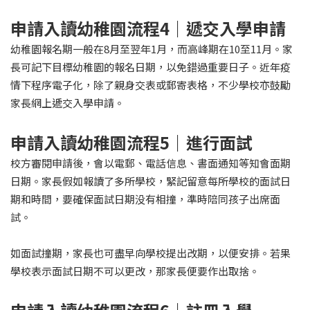
申請入讀幼稚園流程4｜遞交入學申請
幼稚園報名期一般在8月至翌年1月，而高峰期在10至11月。家
長可記下目標幼稚園的報名日期，以免錯過重要日子。近年疫
情下程序電子化，除了親身交表或郵寄表格，不少學校亦鼓勵
家長網上遞交入學申請。
申請入讀幼稚園流程5｜進行面試
校方審閱申請後，會以電郵、電話信息、書面通知等知會面期
日期。家長假如報讀了多所學校，緊記留意每所學校的面試日
期和時間，要確保面試日期没有相撞，準時陪同孩子出席面
試。
如面試撞期，家長也可盡早向學校提出改期，以便安排。若果
學校表示面試日期不可以更改，那家長便要作出取捨。