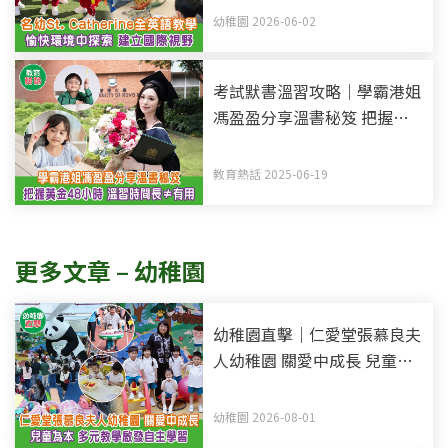
中探索 建立國際視野
幼稚園 2026-06-02
考試默書溫習攻略｜學霸港姐
馮盈盈分享溫書秘笈 把握黃
金48小時記憶法 溫習時間長
不等於有用
教育熱話 2025-06-19
更多文章 – 幼稚園
幼稚園直擊｜仁愛堂張慕良夫
人幼稚園 關愛中成長 兒童為
本 多元教學啟發自主學習
幼稚園 2026-08-01