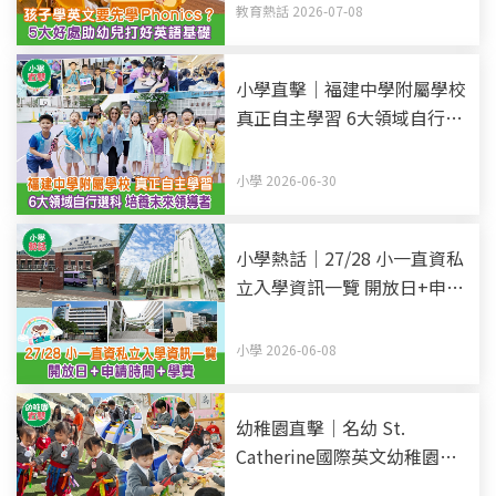
教育熱話 2026-07-08
小學直擊｜福建中學附屬學校
真正自主學習 6大領域自行選
科 培養未來領導者
小學 2026-06-30
小學熱話｜27/28 小一直資私
立入學資訊一覽 開放日+申請
時間+學費 (持續更新)
小學 2026-06-08
幼稚園直擊｜名幼 St.
Catherine國際英文幼稚園暨
幼兒園 全英語教學 愉快環境