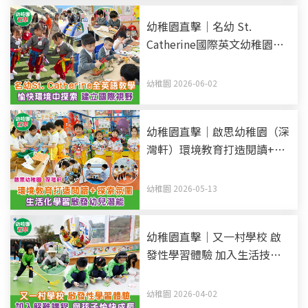
幼稚園直擊｜名幼 St.
Catherine國際英文幼稚園暨
幼兒園 全英語教學 愉快環境
中探索 建立國際視野
幼稚園 2026-06-02
幼稚園直擊｜啟思幼稚園（深
灣軒）環境教育打造閱讀+探
索氛圍 生活化學習啟發幼兒
潛能
幼稚園 2026-05-13
幼稚園直擊｜又一村學校 啟
發性學習體驗 加入生活技能
解難課 與孩子愉快成長
幼稚園 2026-04-02