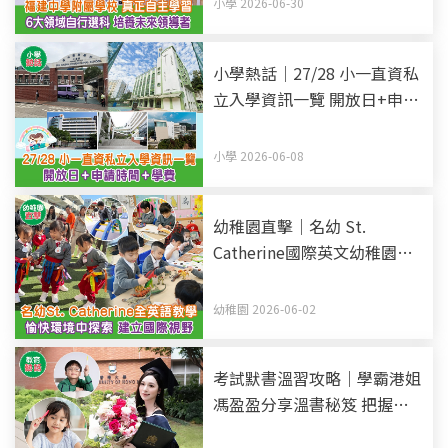
小學 2026-06-30
小學熱話｜27/28 小一直資私
立入學資訊一覽 開放日+申請
時間+學費 (持續更新)
小學 2026-06-08
幼稚園直擊｜名幼 St.
Catherine國際英文幼稚園暨
幼兒園 全英語教學 愉快環境
中探索 建立國際視野
幼稚園 2026-06-02
考試默書溫習攻略｜學霸港姐
馮盈盈分享溫書秘笈 把握黃
金48小時記憶法 溫習時間長