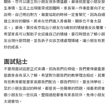
關係，亦可以建立到小朋友很多價值觀。最後就是當小朋友發
生事情、生活上出現衝突或困難時，家長第一件事是要向子女
說明，自己明白對方，需要協助的時候一定會幫忙，因為自細
建立良好的關係，將來在他們進入青春期，關係也不會太惡
劣。」最後，葉校長亦指出小朋友在6歲前的情緒會反反覆覆，
希望家長可以幫助子女認識自己的情緒，要花時間去了解小朋
友出現什麼問題，並告訴子女該怎樣處理情緒，讓小朋友有更
好的成長。
面試貼士
不要用面試這麼正式來講，因為我們在傾偈，我們覺得最重要
是跟家長有深入了解，希望對方跟我們的教學理念相近，其實
有些教育都是要家長跟我們配合，跟我們同行，要支持學校；
至於小朋友面試的時候，都是答一些簡單的問題，接着老師會
跟小朋友玩一些玩具，整個過程都會有家長陪伴，免得小朋友
太過害怕。