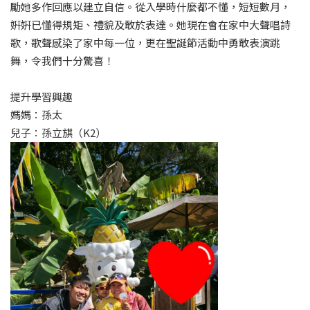
勵她多作回應以建立自信。從入學時什麼都不懂，短短數月，
姸姸已懂得規矩、禮貌及敢於表達。她現在會在家中大聲唱詩
歌，歌聲感染了家中每一位，更在聖誕節活動中勇敢表演跳
舞，令我們十分驚喜！
提升學習興趣
媽媽：孫太
兒子：孫立𣄃（K2）