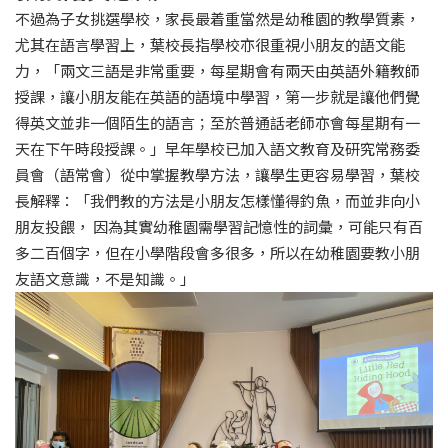
不過為子女挑選學校，家長最着重當然是幼稚園的教學質素，
尤其在語言學習上，葉校長指學校亦很重視小朋友的語文能
力，「兩文三語是非常重要，每星期會有兩天由英語外籍教師
授課，讓小朋友能在英語的語境中學習，第一步就是讓他們覺
得英文並非一個陌生的語言；至於普通話老師亦會每星期有一
天在下午時段授課。」早年學校已加入語文教育及研究常務委
員會（語常會）從中掌握教學方法，讓學生更容易學習，葉校
長解釋：「我們教的方法是小朋友怎樣懂得釣魚，而並非向小
朋友投餵， 因為其實幼稚園需學習記憶性的詞彙，可能只有百
多二百個字，但在小學階段會多很多，所以在幼稚園要教小朋
友語文意識，不是知識。」