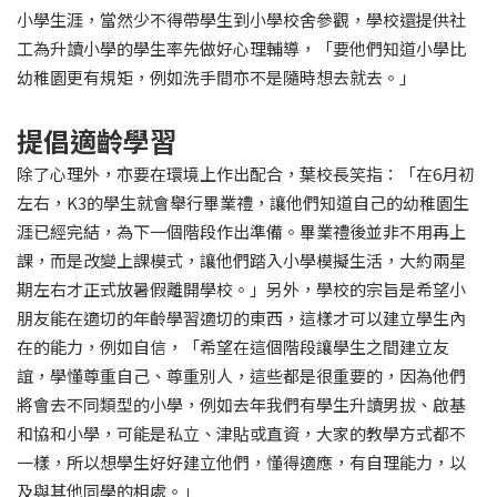
小學生涯，當然少不得帶學生到小學校舍參觀，學校還提供社
工為升讀小學的學生率先做好心理輔導，「要他們知道小學比
幼稚園更有規矩，例如洗手間亦不是隨時想去就去。」
提倡適齡學習
除了心理外，亦要在環境上作出配合，葉校長笑指：「在6月初
左右，K3的學生就會舉行畢業禮，讓他們知道自己的幼稚園生
涯已經完結，為下一個階段作出準備。畢業禮後並非不用再上
課，而是改變上課模式，讓他們踏入小學模擬生活，大約兩星
期左右才正式放暑假離開學校。」另外，學校的宗旨是希望小
朋友能在適切的年齡學習適切的東西，這樣才可以建立學生內
在的能力，例如自信，「希望在這個階段讓學生之間建立友
誼，學懂尊重自己、尊重別人，這些都是很重要的，因為他們
將會去不同類型的小學，例如去年我們有學生升讀男拔、啟基
和協和小學，可能是私立、津貼或直資，大家的教學方式都不
一樣，所以想學生好好建立他們，懂得適應，有自理能力，以
及與其他同學的相處。」