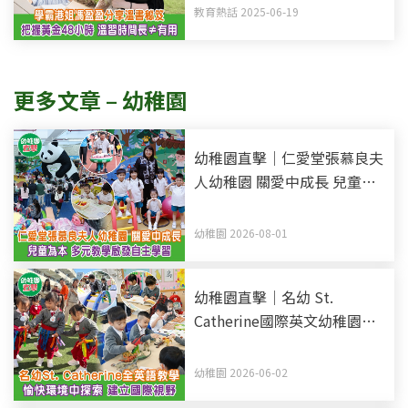
不等於有用
教育熱話 2025-06-19
更多文章 – 幼稚園
幼稚園直擊｜仁愛堂張慕良夫
人幼稚園 關愛中成長 兒童為
本 多元教學啟發自主學習
幼稚園 2026-08-01
幼稚園直擊｜名幼 St.
Catherine國際英文幼稚園暨
幼兒園 全英語教學 愉快環境
中探索 建立國際視野
幼稚園 2026-06-02