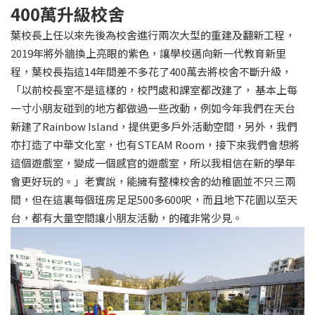
400萬升級校舍
葉校長上任以來先後為校舍進行兩次大型的重建及翻新工程，
2019年將外牆換上亮眼的紫色，讓學校邁向新一代教育新里
程，葉校長指這14年間差不多花了400萬去將校舍不斷升級，
「以前校長室不是這樣的，校門處和課室都改建了， 基本上每
一寸小朋友碰到的地方都做過一些改動，例如今年我們在天台
新建了Rainbow Island，提供更多戶外活動空間，另外，我們
亦打造了中華文化室，也有STEAM Room，接下來我們會想將
這個遊戲室，變成一個感官的遊戲室，所以我相信在新的學年
會更好玩的。」老實說，能擁有整楝校舍的幼稚園並不只三兩
間，但在這裏每個班房足足500多600呎，而且地下花園以至天
台，都有大量空間讓小朋友活動，的確非常少見。