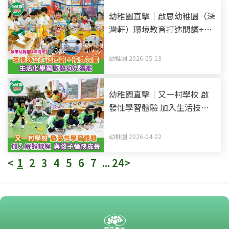
幼稚園直擊｜啟思幼稚園（深
灣軒）環境教育打造閱讀+探
索氛圍 生活化學習啟發幼兒
潛能
幼稚園 2026-05-13
幼稚園直擊｜又一村學校 啟
發性學習體驗 加入生活技能
解難課 與孩子愉快成長
幼稚園 2026-04-02
<
1
2
3
4
5
6
7
...
24
>