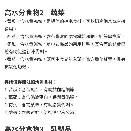
高水分食物
2
｜
蔬菜
- 黃瓜：含水量96%，是絕佳的補水食材，可以切片泡水或直接
食用。
- 西芹：含水量95%，含有豐富的膳食纖維和鈉、鉀等礦物質。
- 冬瓜：含水量96%，是中式湯品的常用材料，其含有的葫蘆巴
鹼有助促進新陳代謝。
- 番茄：含水量94%，既可生食又能入菜，富含番茄紅素，具有
抗氧化功效。
其他值得關注的清暑食材：
1. 苦瓜：含苦瓜苷，有助於血糖調節。
2. 蓮藕：富含黏液蛋白，保護胃黏膜。
3. 荷葉：含荷葉鹼，有助脂質代謝。
4. 薄荷：含薄荷醇，促進消化液分泌。
高水分食物3｜乳製品