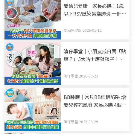
嬰幼兒健康｜家長必睇！1歲
以下RSV感染易變肺炎 一針長
效抗體 即時產生保護
嬰幼兒健康 2026-05-12
湊仔學堂｜小朋友成日問「點
解？」5大貼士應對孩子十萬
個為甚麼
湊仔學堂 2026-03-23
BB睡眠｜常見BB睡眠陷阱 增
嬰兒猝死風險 家長必睇 4個
BB睡眠安全建議
湊仔學堂 2025-09-29