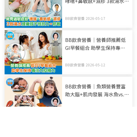
哮喘+鼻敏感+濕疹 3款湯水提
高孩子抵抗力+防敏
BB飲食營養 2026-05-17
BB飲食營養｜營養師推薦低
GI早餐組合 助學生保持專注
力及精力
BB飲食營養 2026-05-12
BB飲食營養｜魚類營養豐富
助大腦+肌肉發展 海水魚vs.
淡水魚 附魚類菜式食譜
BB飲食營養 2026-04-22
<
1
2
3
4
5
6
7
...
26
>