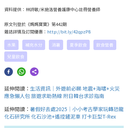
資料提供：林詩敏/米施洛營養護康中心註冊營養師
原文刊登於《媽媽寶寶》第442期
雜誌詳情及訂閱優惠：
http://bit.ly/42qpzP8
水果
補充水分
消暑
夏季飲食
飲食營養
兒童飲食
延伸閱讀：
生活資訊｜外遊前必睇 地震+海嘯+火災
應急懶人包 旅遊求助熱線 附日韓台求診指南
延伸閱讀：
暑假好去處2025｜小小考古學家玩轉恐龍
化石研究所 化石沙池+遙控鏟泥車 打卡巨型T-Rex