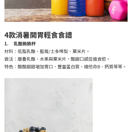
4
款消暑開胃輕食食譜
1. 乳酪脆脆杯
材料：低脂乳酪、藍莓/士多啤梨、粟米片。
做法：層疊乳酪、水果與粟米片，酸甜口感促進食慾。
特色：酸酸甜甜增加胃口、豐富蛋白質、維他命B、鈣質等等。