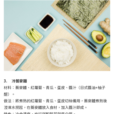
3. 冷蕎麥麵
材料：蕎麥麵、紅蘿蔔、青瓜、蛋皮、醬汁（日式醬油+柚子
醋）。
做法：將煮熟的紅蘿蔔、青瓜、蛋皮切絲備用，蕎麥麵煮熟後
浸凍水撈起，在蕎麥麵放入食材，加入醬汁即成。
特色：冷食清爽，均行搭配蔬菜與蛋白質。