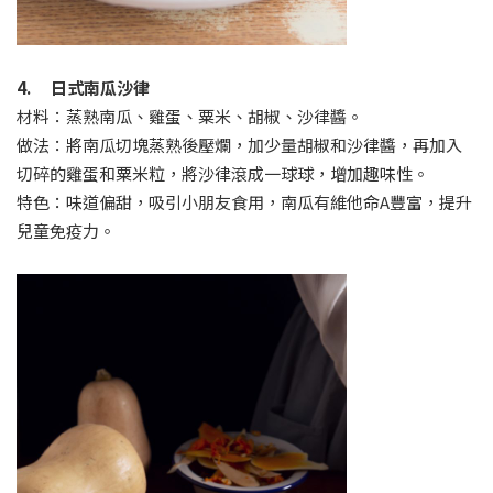
4. 日式南瓜沙律
材料：蒸熟南瓜、雞蛋、粟米、胡椒、沙律醬。
做法：將南瓜切塊蒸熟後壓爛，加少量胡椒和沙律醬，再加入
切碎的雞蛋和粟米粒，將沙律滾成一球球，增加趣味性。
特色：味道偏甜，吸引小朋友食用，南瓜有維他命A豐富，提升
兒童免疫力。