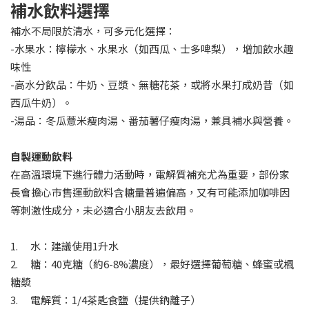
補水飲料選擇
補水不局限於清水，可多元化選擇：
-水果水：檸檬水、水果水（如西瓜、士多啤梨），增加飲水趣
味性
-高水分飲品：牛奶、豆漿、無糖花茶，或將水果打成奶昔（如
西瓜牛奶）。
-湯品：冬瓜薏米瘦肉湯、番茄薯仔瘦肉湯，兼具補水與營養。
自製運動飲料
在高溫環境下進行體力活動時，電解質補充尤為重要，部份家
長會擔心市售運動飲料含糖量普遍偏高，又有可能添加咖啡因
等刺激性成分，未必適合小朋友去飲用。
1. 水：建議使用1升水
2. 糖：40克糖（約6-8%濃度），最好選擇葡萄糖、蜂蜜或楓
糖漿
3. 電解質：1/4茶匙食鹽（提供鈉離子）