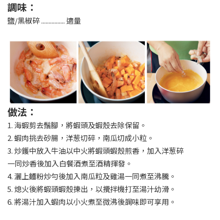
調味：
鹽/黑椒碎 ................ 適量
做法：
1. 海蝦剪去鬚腳，將蝦頭及蝦殼去除保留。
2. 蝦肉挑去砂腸，洋葱切碎，南瓜切成小粒。
3. 炒鑊中放入牛油以中火將蝦頭蝦殼煎香，加入洋葱碎
一同炒香後加入白餐酒煮至酒精揮發。
4. 灑上麵粉炒勻後加入南瓜粒及雞湯一同煮至沸騰。
5. 熄火後將蝦頭蝦殼揀出，以攪拌機打至湯汁幼滑。
6. 將湯汁加入蝦肉以小火煮至微沸後調味即可享用。