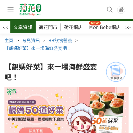
文章資訊
荷花門市
荷花網店
Mon Bebe網店
荷
<<
>>
主頁
>
育兒資訊
>
BB飲食營養
>
【靚媽好菜】來一場海鮮盛宴吧！
【靚媽好菜】來一場海鮮盛宴
吧！