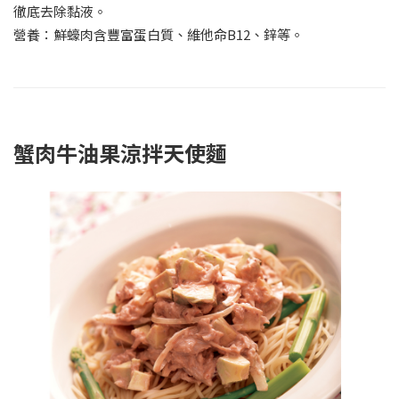
徹底去除黏液。
營養：鮮蠔肉含豐富蛋白質、維他命
B12
、鋅等。
蟹肉牛油果涼拌天使麵