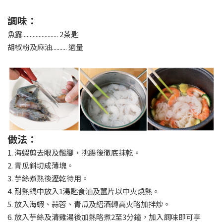
調味：
魚露........................ 2茶匙
胡椒粉及麻油.......... 適量
做法：
1. 海蝦剪去眼及鬚腳，挑腸後徹底抹乾。
2. 青瓜斜切成薄塊。
3. 芋絲煮熟後瀝乾待用。
4. 耐熱鍋中放入1湯匙食油及薑片以中火燒熱。
5. 放入海蝦、蒜蓉、青瓜及紹酒轉高火略加拌炒。
6. 放入芋絲及清雞湯後加熱略煮2至3分鐘，加入調味即可享