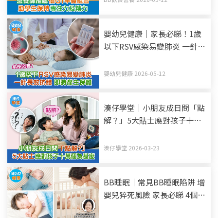
嬰幼兒健康｜家長必睇！1歲
以下RSV感染易變肺炎 一針長
效抗體 即時產生保護
嬰幼兒健康 2026-05-12
湊仔學堂｜小朋友成日問「點
解？」5大貼士應對孩子十萬
個為甚麼
湊仔學堂 2026-03-23
BB睡眠｜常見BB睡眠陷阱 增
嬰兒猝死風險 家長必睇 4個
BB睡眠安全建議