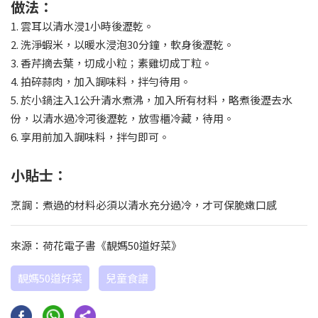
做法：
1. 雲耳以清水浸1小時後瀝乾。
2. 洗淨蝦米，以暖水浸泡30分鐘，軟身後瀝乾。
3. 香芹摘去葉，切成小粒；素雞切成丁粒。
4. 拍碎蒜肉，加入調味料，拌勻待用。
5. 於小鍋注入1公升清水煮沸，加入所有材料，略煮後瀝去水
份，以清水過冷河後瀝乾，放雪櫃冷藏，待用。
6. 享用前加入調味料，拌勻即可。
小貼士：
烹調：煮過的材料必須以清水充分過冷，才可保脆嫩口感
來源：荷花電子書《靚媽50道好菜》
靚媽50道好菜
兒童食譜