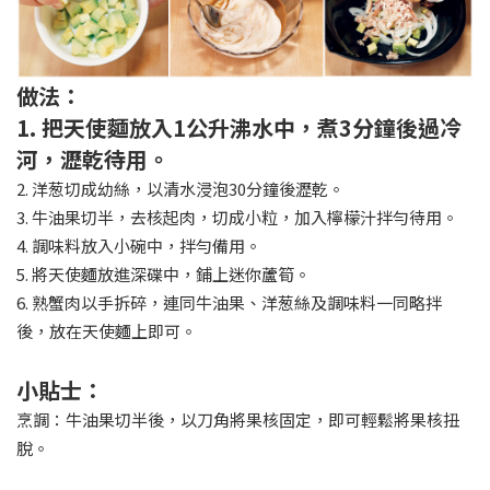
做法：
1. 把天使麵放入1公升沸水中，煮3分鐘後過冷
河，瀝乾待用。
2. 洋葱切成幼絲，以清水浸泡30分鐘後瀝乾。
3. 牛油果切半，去核起肉，切成小粒，加入檸檬汁拌勻待用。
4. 調味料放入小碗中，拌勻備用。
5. 將天使麵放進深碟中，鋪上迷你蘆筍。
6. 熟蟹肉以手拆碎，連同牛油果、洋葱絲及調味料一同略拌
後，放在天使麵上即可。
小貼士：
烹調：牛油果切半後，以刀角將果核固定，即可輕鬆將果核扭
脫。