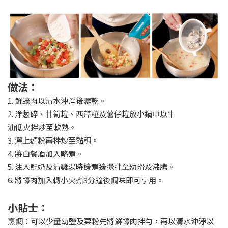
做法：
1. 鮮蠔肉以清水沖淨後瀝乾。
2. 洋葱碎、甘筍粒、西芹粒及薯仔粒放小鍋中以牛
油低火拌炒至軟熟。
3. 灑上麵粉再拌炒至黏稠。
4. 將白餐酒加入略煮。
5. 注入鮮奶及清雞湯時邊煮邊攪拌至幼滑及沸騰。
6. 將蠔肉加入轉小火煮3分鐘後調味即可享用。
小貼士：
烹調：可以少量幼鹽及粟粉先將鮮蠔肉拌勻，再以清水沖淨以