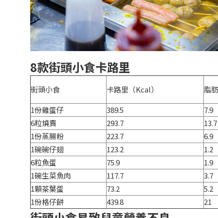
8款街頭小食卡路里
街頭小食
卡路里（Kcal）
脂
1份雞蛋仔
389.5
7.9
6粒燒賣
293.7
13.7
1份蒸腸粉
223.7
6.9
1碗碗仔翅
123.2
1.2
6粒魚蛋
75.9
1.9
1碗生菜魚肉
117.7
3.7
1顆茶葉蛋
73.2
5.2
1份格仔餅
439.8
21
街頭小食易致兒童營養不良