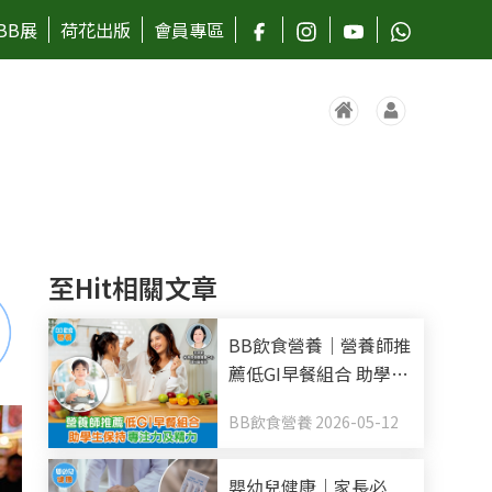
BB展
荷花出版
會員專區
至Hit相關文章
BB飲食營養｜營養師推
薦低GI早餐組合 助學生
保持專注力及精力
BB飲食營養 2026-05-12
嬰幼兒健康｜家長必