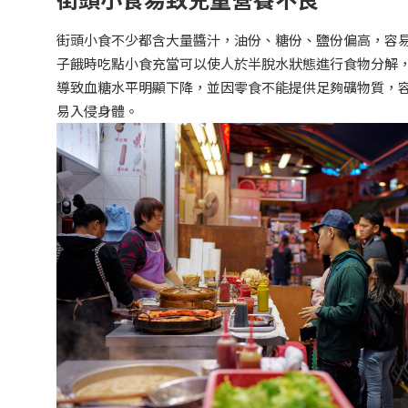
街頭小食不少都含大量醬汁，油份、糖份、鹽份偏高，容
子餓時吃點小食充當可以使人於半脫水狀態進行食物分解
導致血糖水平明顯下降，並因零食不能提供足夠礦物質，
易入侵身體。