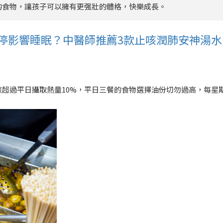
的食物，讓孩子可以擁有更强壯的體格，快樂成長。
不停影響睡眠？中醫師推薦3款止咳潤肺安神湯水
超過平日攝取熱量10%，平日三餐的食物選擇油份切勿過高，每星