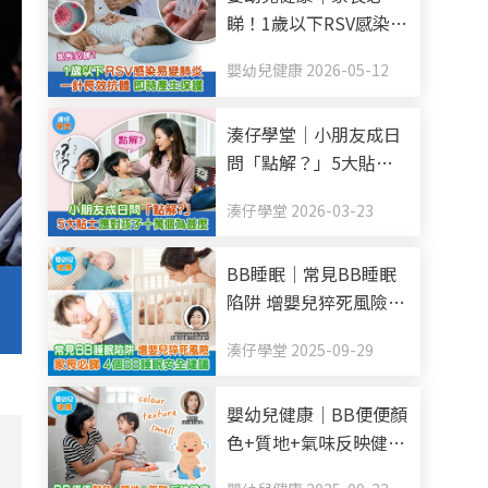
睇！1歲以下RSV感染易
變肺炎 一針長效抗體
嬰幼兒健康 2026-05-12
即時產生保護
湊仔學堂｜小朋友成日
問「點解？」5大貼士
應對孩子十萬個為甚麼
湊仔學堂 2026-03-23
BB睡眠｜常見BB睡眠
陷阱 增嬰兒猝死風險
家長必睇 4個BB睡眠安
湊仔學堂 2025-09-29
全建議
嬰幼兒健康｜BB便便顏
色+質地+氣味反映健康
每日排便幾多次正常？