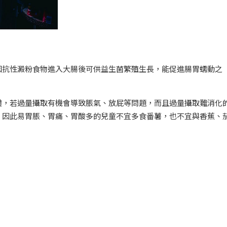
因抗性澱粉食物進入大腸後可供益生菌繁殖生長，能促進腸胃蠕動之
體，若過量攝取有機會導致脹氣、放屁等問題，而且過量攝取難消化
。因此易胃脹、胃痛、胃酸多的兒童不宜多食番薯，也不宜與香蕉、