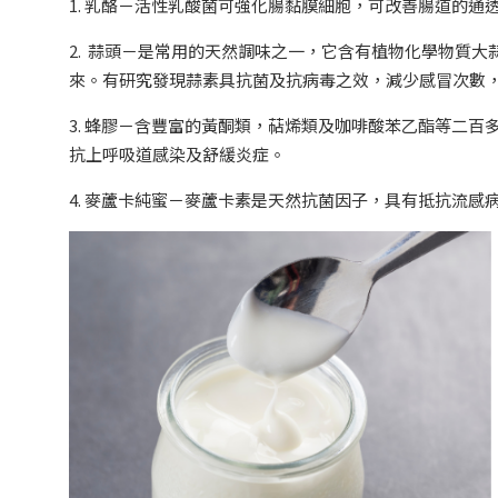
1. 乳酪－活性乳酸菌可強化腸黏膜細胞，可改善腸道的
2. 蒜頭－是常用的天然調味之一，它含有植物化學物質
來。有研究發現蒜素具抗菌及抗病毒之效，減少感冒次數
3. 蜂膠－含豐富的黃酮類，萜烯類及咖啡酸苯乙酯等二百
抗上呼吸道感染及舒緩炎症。
4. 麥蘆卡純蜜－麥蘆卡素是天然抗菌因子，具有抵抗流