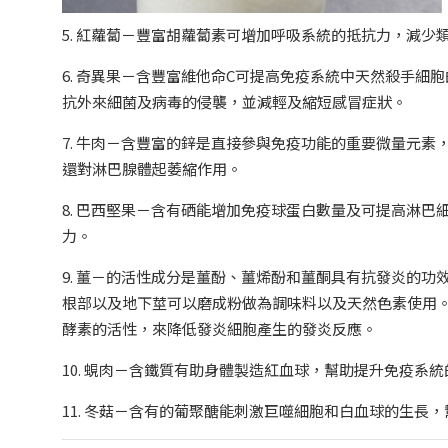
5. 紅蘿蔔－豐富胡蘿蔔素可增加呼吸系統的抵抗力，減
6. 奇異果－含豐富維他命C可提高免疫系統中天然殺手
抗外來細菌及病毒的侵襲，並減輕及縮短感冒症狀。
7. 牛肉－含豐富的鋅是直接參與免疫功能的重要微量元
還對淋巴腺體起萎縮作用。
8. 巴西堅果－含有硒能增加免疫球蛋白數量及可提高淋
力。
9. 薑－的活性成分是薑酚、薑烯酚和薑酮具有抗發炎的功效
根部以及地下莖可以磨成粉做為調味料以及天然色素使用。
酵素的活性，來降低發炎細胞產生的發炎反應。
10. 蜆肉－含鐵質有助身體製造紅血球，幫助提升免疫系統
11. 冬菇－含有的葡聚醣能刺激巨噬細胞和白血球的生長