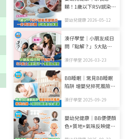
睇！1歲以下RSV感染易
變肺炎 一針長效抗體
嬰幼兒健康 2026-05-12
即時產生保護
湊仔學堂｜小朋友成日
問「點解？」5大貼士
應對孩子十萬個為甚麼
湊仔學堂 2026-03-23
BB睡眠｜常見BB睡眠
陷阱 增嬰兒猝死風險
家長必睇 4個BB睡眠安
湊仔學堂 2025-09-29
全建議
嬰幼兒健康｜BB便便顏
色+質地+氣味反映健康
每日排便幾多次正常？