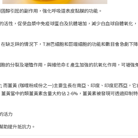
少類固醇引起的副作用，強化呼吸道表皮黏膜的功能。
細胞的活性，促使血漿中免疫球蛋白及抗體增加，減少白血球自體氧化，
素，在缺乏鋅的情況下，T淋巴細胞和巨噬細胞的功能和數目會急劇下
巴細胞的分裂及增殖作用，與維他命Ｅ產生加強的抗氧化作用，可增強
; 而薑黃 (咖哩粉成份之一)主要生長在南亞、印度、印度尼西亞，它
薑黃當中的類薑黃素含量大約佔 2-6%，薑黃素被發現可透過抑制
的活力
，幫助提升抵抗力。