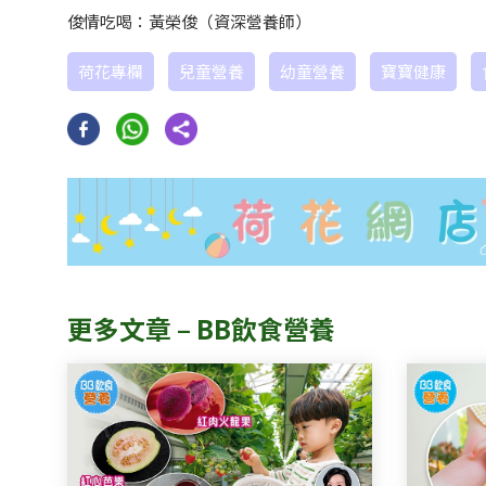
俊情吃喝：黃榮俊（資深營養師）
荷花專欄
兒童營養
幼童營養
寶寶健康
更多文章 – BB飲食營養