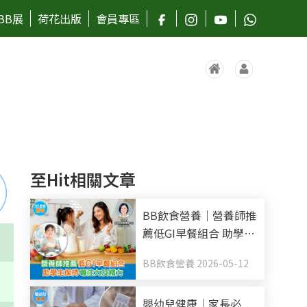
BB展
荷花出版
會員專區
至Hit相關文章
BB飲食營養｜營養師推
薦低GI早餐組合 助學生
保持專注力及精力
BB飲食營養 2026-05-12
嬰幼兒健康｜家長必