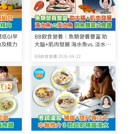
低GI早
BB飲食營養｜魚類營養豐富 助
力及精力
大腦+肌肉發展 海水魚vs. 淡水魚
附魚類菜式食譜
BB飲食營養 2026-04-22