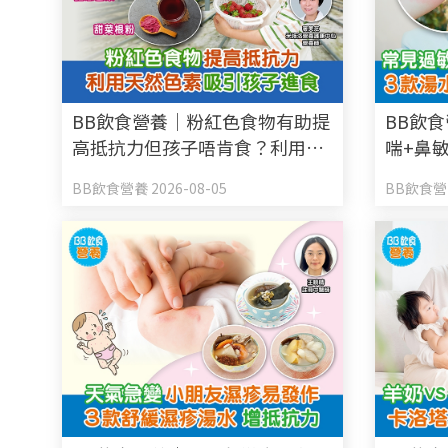
BB飲食營養｜粉紅色食物有助提
BB飲
高抵抗力但孩子唔肯食？利用天
喘+鼻
然色素吸引孩子進食
子抵抗
BB飲食營養 2026-08-05
BB飲食營養