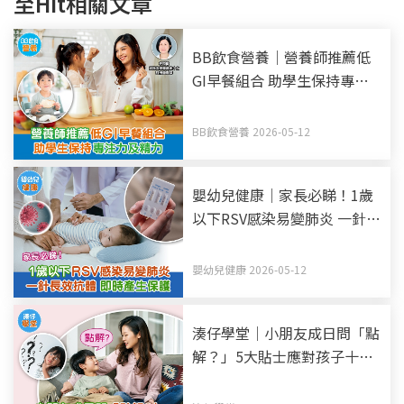
至Hit相關文章
BB飲食營養｜營養師推薦低
GI早餐組合 助學生保持專注
力及精力
BB飲食營養 2026-05-12
嬰幼兒健康｜家長必睇！1歲
以下RSV感染易變肺炎 一針長
效抗體 即時產生保護
嬰幼兒健康 2026-05-12
湊仔學堂｜小朋友成日問「點
解？」5大貼士應對孩子十萬
個為甚麼