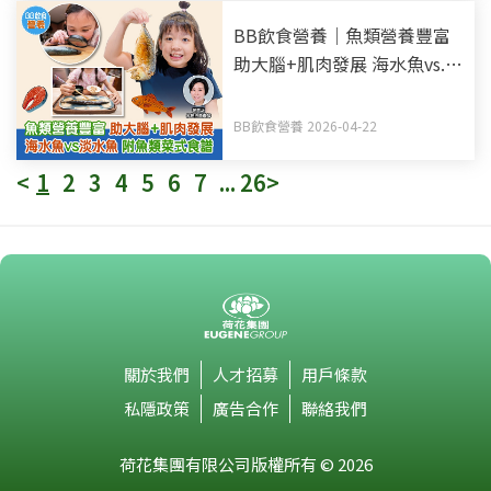
BB飲食營養｜魚類營養豐富
助大腦+肌肉發展 海水魚vs.
淡水魚 附魚類菜式食譜
BB飲食營養 2026-04-22
<
1
2
3
4
5
6
7
...
26
>
關於我們
人才招募
用戶條款
私隱政策
廣告合作
聯絡我們
荷花集團有限公司版權所有 © 2026