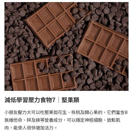
減低學習壓力食物7｜堅果類
小朋友壓力大可以吃堅果如花生、核桃及開心果的，它們富含B
族維他命、鋅及鎂等營養成分，可以穩定神經細胞、放鬆肌
肉，能使人很快增加活力。