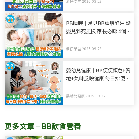
湊仔學堂 2026-03-23
BB睡眠｜常見BB睡眠陷阱 增
嬰兒猝死風險 家長必睇 4個
BB睡眠安全建議
湊仔學堂 2025-09-29
嬰幼兒健康｜BB便便顏色+質
地+氣味反映健康 每日排便幾
多次正常？BB便秘點算？
嬰幼兒健康 2025-09-22
更多文章 – BB飲食營養