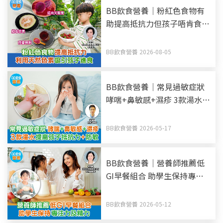
BB飲食營養｜粉紅色食物有
助提高抵抗力但孩子唔肯食？
利用天然色素吸引孩子進食
BB飲食營養 2026-08-05
BB飲食營養｜常見過敏症狀
哮喘+鼻敏感+濕疹 3款湯水提
高孩子抵抗力+防敏
BB飲食營養 2026-05-17
BB飲食營養｜營養師推薦低
GI早餐組合 助學生保持專注
力及精力
BB飲食營養 2026-05-12