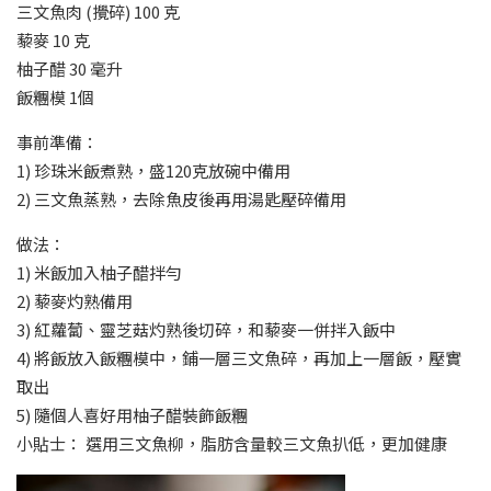
三文魚肉 (攪碎) 100 克
藜麥 10 克
柚子醋 30 毫升
飯糰模 1個
事前準備：
1) 珍珠米飯煮熟，盛120克放碗中備用
2) 三文魚蒸熟，去除魚皮後再用湯匙壓碎備用
做法：
1) 米飯加入柚子醋拌勻
2) 藜麥灼熟備用
3) 紅蘿蔔、靈芝菇灼熟後切碎，和藜麥一併拌入飯中
4) 將飯放入飯糰模中，鋪一層三文魚碎，再加上一層飯，壓實
取出
5) 隨個人喜好用柚子醋裝飾飯糰
小貼士： 選用三文魚柳，脂肪含量較三文魚扒低，更加健康