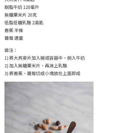
脫脂牛奶 120毫升
無糖粟米片 20克
低脂低糖乳酪 2湯匙
香蕉 半條
雜莓 適量
做法：
1) 將大燕麥片加入碗或容器中，倒入牛奶
2) 加入無糖粟米片，再淋上乳酪
3) 將香蕉、雜莓切成小塊放在上面即成