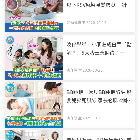
以下RSV感染易變肺炎 一針長
效抗體 即時產生保護
嬰幼兒健康 2026-05-12
湊仔學堂｜小朋友成日問「點
解？」5大貼士應對孩子十萬
個為甚麼
湊仔學堂 2026-03-23
BB睡眠｜常見BB睡眠陷阱 增
嬰兒猝死風險 家長必睇 4個
BB睡眠安全建議
湊仔學堂 2025-09-29
嬰幼兒健康｜BB便便顏色+質