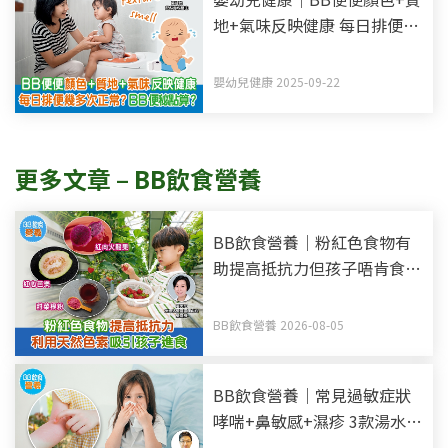
地+氣味反映健康 每日排便幾
多次正常？BB便秘點算？
嬰幼兒健康 2025-09-22
更多文章 – BB飲食營養
BB飲食營養｜粉紅色食物有
助提高抵抗力但孩子唔肯食？
利用天然色素吸引孩子進食
BB飲食營養 2026-08-05
BB飲食營養｜常見過敏症狀
哮喘+鼻敏感+濕疹 3款湯水提
高孩子抵抗力+防敏