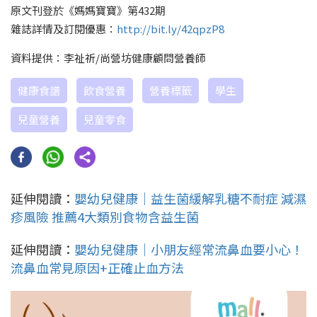
原文刊登於《媽媽寶寶》第432期
雜誌詳情及訂閱優惠：
http://bit.ly/42qpzP8
資料提供：李祉祈/尚營坊健康顧問營養師
健康食譜
飲食營養
營養標籤
學生
兒童營養
兒童零食
延伸閱讀：
嬰幼兒健康｜益生菌緩解乳糖不耐症 減濕
疹風險 推薦4大類別食物含益生菌
延伸閱讀：
嬰幼兒健康｜小朋友經常流鼻血要小心！
流鼻血常見原因+正確止血方法