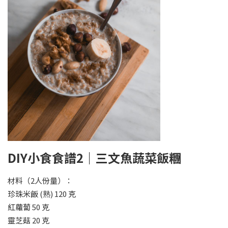
DIY小食食譜2｜三文魚蔬菜飯糰
材料（2人份量）：
珍珠米飯 (熟) 120 克
紅蘿蔔 50 克
靈芝菇 20 克