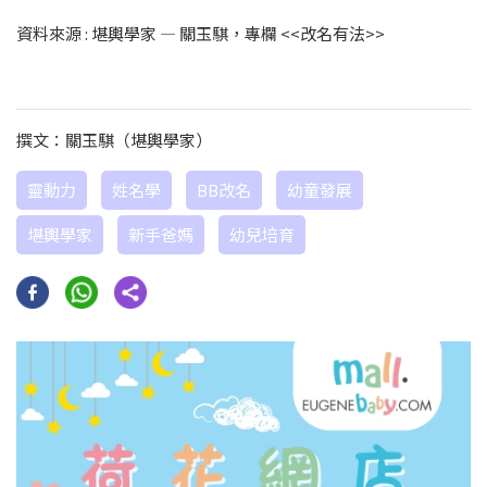
資料來源 : 堪輿學家 — 關玉騏，專欄 <<改名有法>>
撰文：關玉騏（堪輿學家）
靈動力
姓名學
BB改名
幼童發展
堪輿學家
新手爸媽
幼兒培育