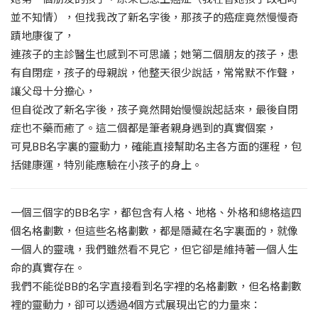
並不知情），但找我改了新名字後，那孩子的癌症竟然慢慢奇
蹟地康復了，
連孩子的主診醫生也感到不可思議；她第二個朋友的孩子，患
有自閉症，孩子的母親說，他整天很少說話，常常默不作聲，
讓父母十分擔心，
但自從改了新名字後，孩子竟然開始慢慢說起話來，最後自閉
症也不藥而癒了。這二個都是筆者親身遇到的真實個案，
可見BB名字裏的靈動力，確能直接幫助名主各方面的運程，包
括健康運，特別能應驗在小孩子的身上。
一個三個字的BB名字，都包含有人格、地格、外格和總格這四
個名格劃數，但這些名格劃數，都是隱藏在名字裏面的，就像
一個人的靈魂，我們雖然看不見它，但它卻是維持著一個人生
命的真實存在。
我們不能從BB的名字直接看到名字裡的名格劃數，但名格劃數
裡的靈動力，卻可以透過4個方式展現出它的力量來：