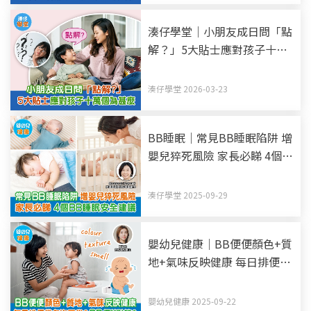
湊仔學堂｜小朋友成日問「點
解？」5大貼士應對孩子十萬
個為甚麼
湊仔學堂 2026-03-23
BB睡眠｜常見BB睡眠陷阱 增
嬰兒猝死風險 家長必睇 4個
BB睡眠安全建議
湊仔學堂 2025-09-29
嬰幼兒健康｜BB便便顏色+質
地+氣味反映健康 每日排便幾
多次正常？BB便秘點算？
嬰幼兒健康 2025-09-22