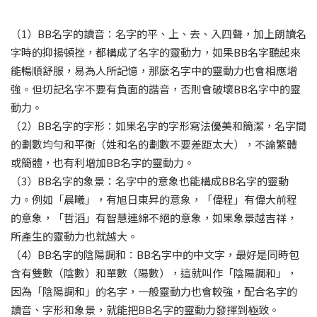
（1）BB名字的讀音：名字的平、上、去、入四聲，加上朗讀名
字時的抑揚頓挫，都構成了名字的靈動力，如果BB名字聽起來
能暢順舒服，易為人所記憶，那麼名字中的靈動力也會相應增
強。但切記名字不要有負面的諧音，否則會破壞BB名字中的靈
動力。
（2）BB名字的字形：如果名字的字形寫法優美和簡潔，名字間
的劃數均勻和平衡（姓和名的劃數不要差距太大），不論繁體
或簡體，也有利增加BB名字的靈動力。
（3）BB名字的象景：名字中的意象也能構成BB名字的靈動
力。例如「晨曦」，有旭日東昇的意象，「偉程」有偉大前程
的意象，「哲滔」有智慧連綿不絕的意象，如果象景越吉祥，
所產生的靈動力也就越大。
（4）BB名字的陰陽調和：BB名字中的中文字，最好是同時包
含有雙數（陰數）和單數（陽數），這就叫作「陰陽調和」，
因為「陰陽調和」的名字，一般靈動力也會較強，配合名字的
讀音、字形和象景，就能把BB名字的靈動力發揮到極致。