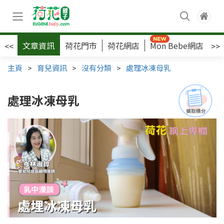
文章資訊
荷花門市
荷花網店
Mon Bebe網店
荷
<<
>>
主頁
>
育兒資訊
>
沒有分類
>
處理冰凍母乳
處理冰凍母乳