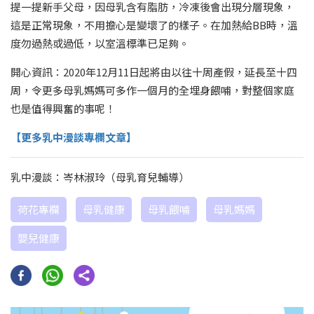
提一提新手父母，因母乳含有脂肪，冷凍後會出現分層現象，
這是正常現象，不用擔心是變壞了的樣子。在加熱給BB時，溫
度勿過熱或過低，以室溫標準已足夠。
開心資訊：2020年12月11日起將由以往十周產假，延長至十四
周，令更多母乳媽媽可多作一個月的全埋身餵哺，對整個家庭
也是值得興奮的事呢！
【更多乳中漫談專欄文章】
乳中漫談：岑林淑玲（母乳育兒輔導）
荷花專欄
母乳健康
母乳餵哺
母乳媽媽
嬰兒健康