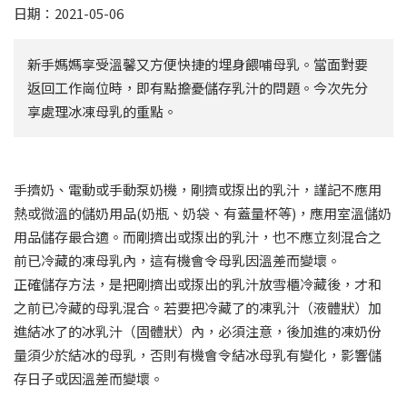
日期：2021-05-06
新手媽媽享受溫馨又方便快捷的埋身餵哺母乳。當面對要
返回工作崗位時，即有點擔憂儲存乳汁的問題。今次先分
享處理冰凍母乳的重點。
手擠奶、電動或手動泵奶機，剛擠或揼出的乳汁，謹記不應用
熱或微溫的儲奶用品(奶瓶、奶袋、有蓋量杯等)，應用室溫儲奶
用品儲存最合適。而剛擠出或揼出的乳汁，也不應立刻混合之
前已冷藏的凍母乳內，這有機會令母乳因溫差而變壞。
正確儲存方法，是把剛擠出或揼出的乳汁放雪櫃冷藏後，才和
之前已冷藏的母乳混合。若要把冷藏了的凍乳汁（液體狀）加
進結冰了的冰乳汁（固體狀）內，必須注意，後加進的凍奶份
量須少於結冰的母乳，否則有機會令結冰母乳有變化，影響儲
存日子或因溫差而變壞。