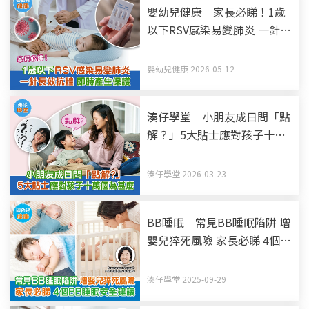
嬰幼兒健康｜家長必睇！1歲
以下RSV感染易變肺炎 一針長
效抗體 即時產生保護
嬰幼兒健康 2026-05-12
湊仔學堂｜小朋友成日問「點
解？」5大貼士應對孩子十萬
個為甚麼
湊仔學堂 2026-03-23
BB睡眠｜常見BB睡眠陷阱 增
嬰兒猝死風險 家長必睇 4個
BB睡眠安全建議
湊仔學堂 2025-09-29