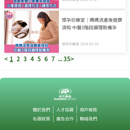
懷孕診療室｜媽媽流產後健康
須知 中醫3階段調理助備孕
懷孕診療室 2026-05-29
<
1
2
3
4
5
6
7
...
35
>
關於我們
人才招募
用戶條款
私隱政策
廣告合作
聯絡我們