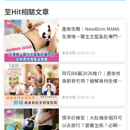
至Hit相關文章
產後攻略｜NewBorn MAMA
全港唯一醫生主監紮肚專門店
全新升級10天全效療程 從根
源修復產後身體
產後攻略 2026-07-21
荷花BB展2026推介｜產後修
身節食冇用？破解身材走樣迷
思！產後紥肚+中醫調理全修
復指南
產後攻略 2026-07-21
懷孕診療室｜大肚幾多個月可
以去旅行？要醫生紙？必睇孕