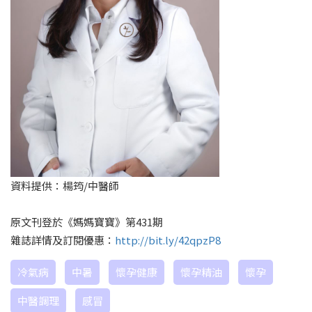
資料提供：楊筠/中醫師
原文刊登於《媽媽寶寶》第431期
雜誌詳情及訂閱優惠：
http://bit.ly/42qpzP8
冷氣病
中暑
懷孕健康
懷孕精油
懷孕
中醫調理
感冒