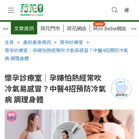
文章資訊
荷花門市
荷花網店
Mon Bebe網店
荷
<<
>>
主頁
>
產前產後資訊
>
懷孕診療室
>
懷孕診療室｜孕婦怕熱經常吹冷氣易感冒？中醫4招預防冷氣
病 調理身體
懷孕診療室｜孕婦怕熱經常吹
冷氣易感冒？中醫4招預防冷氣
病 調理身體