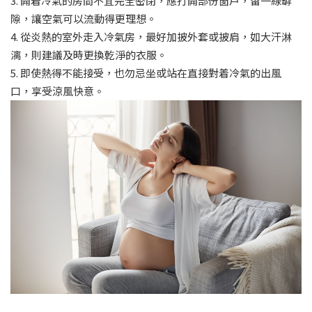
3. 開着冷氣的房間不宜完全密閉，應打開部份窗戶，留一線罅
隙，讓空氣可以流動得更理想。
4. 從炎熱的室外走入冷氣房，最好加披外套或披肩，如大汗淋
漓，則建議及時更換乾淨的衣服。
5. 即使熱得不能接受，也勿忌坐或站在直接對着冷氣的出風
口，享受涼風快意。