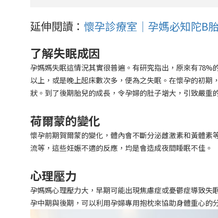
延伸閱讀：
懷孕診療室｜孕媽必知陀B胎
了解失眠成因
孕媽媽失眠這情況其實很普遍。有研究指出，原來有78%
以上，或是晚上起床數次多，便為之失眠。在懷孕的初期
狀。到了後期胎兒的成長，令孕婦的肚子增大，引致嚴重
荷爾蒙的變化
懷孕前期賀爾蒙的變化，體內會不斷分泌雌激素和黃體素
流等，這些妊娠不適的反應，均是會造成夜間睡眠不佳。
心理壓力
孕媽媽心理壓力大，早期可能出現焦慮症或憂鬱症導致失
孕中期與後期，可以利用孕婦專用抱枕來協助身體重心的