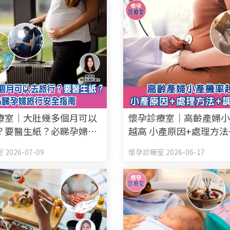
療室｜大肚幾多個月可以
懷孕診療室｜高齡產婦
？要醫生紙？必睇孕婦旅
越高 小產原因+處理方法
指南
式
2026-07-09
懷孕診療室 2026-06-17