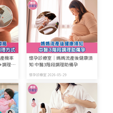
小產機率
懷孕診療室｜媽媽流產後健康須
+調理方
知 中醫3階段調理助備孕
懷孕診療室 2026-05-29