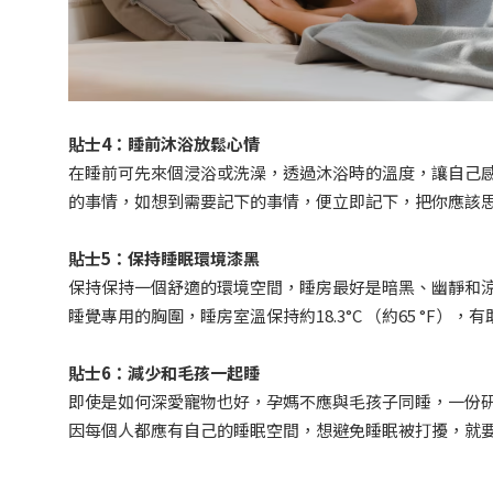
貼士4
：睡前沐浴放鬆心情
在睡前可先來個浸浴或洗澡，透過沐浴時的溫度，讓自己
的事情，如想到需要記下的事情，便立即記下，把你應該
貼士5
：保持睡眠環境漆黑
保持保持一個舒適的環境空間，睡房最好是暗黑、幽靜和
睡覺專用的胸圍，睡房室溫保持約18.3°C （約65 °F）
貼士6
：減少和毛孩一起睡
即使是如何深愛寵物也好，孕媽不應與毛孩子同睡，一份研
因每個人都應有自己的睡眠空間，想避免睡眠被打擾，就