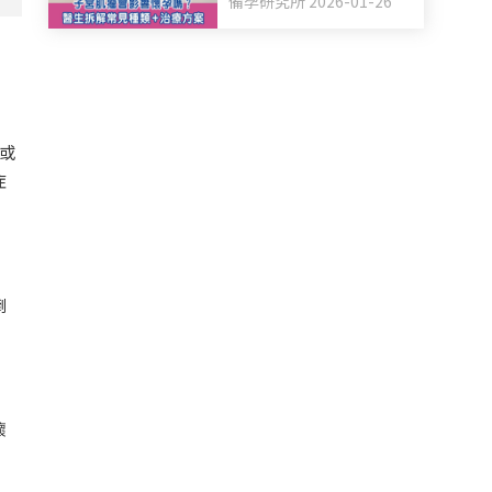
備孕研究所 2026-01-26
或
症
倒
懷