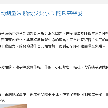
動測量法 胎動少要小心 陀Ｂ亮警號
的孕媽媽在懷孕期間都會出現失眠的問題。若孕婦每晚睡得不足7小時
，賀爾蒙的變化，準媽媽期待新生命的興奮，便會出現短暫性失眠的
的下墜壓力，胎兒的動作也開始增加，而引起孕婦不適而導至失眠。
等荷爾蒙，讓孕婦感到作嘔、作悶、小便頻密、嘔吐、背脊痛或胃酸
眠，後期頻尿嚴重，造成夜間睡眠不佳。在懷孕初期可側睡或平躺，
分配。