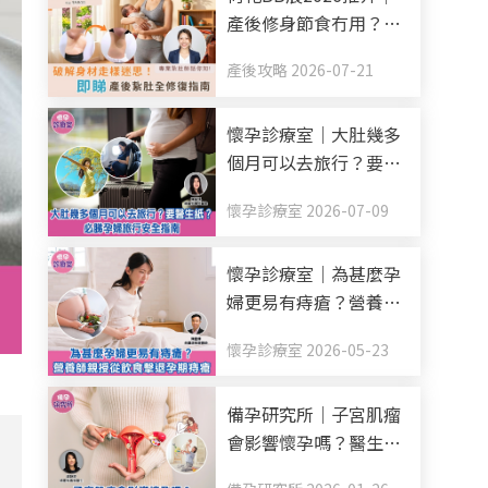
產後修身節食冇用？破
解身材走樣迷思！產後
產後攻略 2026-07-21
紥肚+中醫調理全修復
指南
懷孕診療室｜大肚幾多
個月可以去旅行？要醫
生紙？必睇孕婦旅行安
懷孕診療室 2026-07-09
全指南
懷孕診療室｜為甚麼孕
婦更易有痔瘡？營養師
親授從飲食擊退孕期痔
懷孕診療室 2026-05-23
瘡
備孕研究所｜子宮肌瘤
會影響懷孕嗎？醫生拆
解常見種類+治療方案