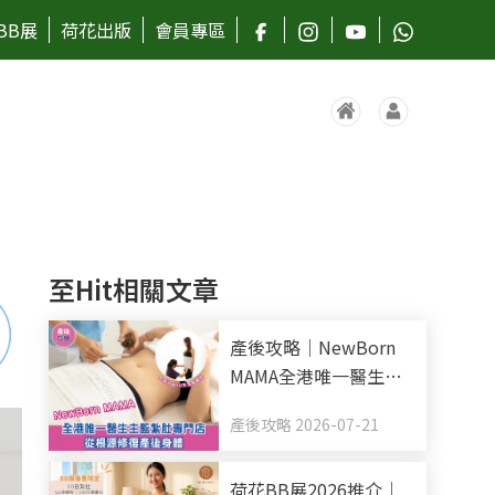
BB展
荷花出版
會員專區
至Hit相關文章
產後攻略｜NewBorn
MAMA全港唯一醫生主
監紮肚專門店 全新升級
產後攻略 2026-07-21
10天全效療程 從根源修
復產後身體
荷花BB展2026推介｜