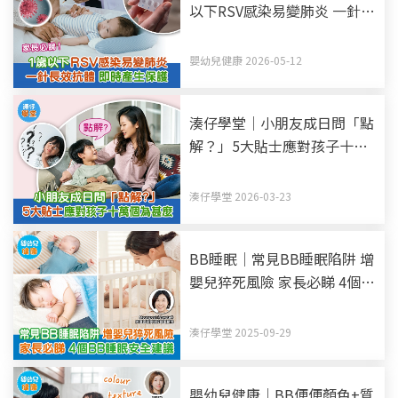
以下RSV感染易變肺炎 一針長
效抗體 即時產生保護
嬰幼兒健康 2026-05-12
湊仔學堂｜小朋友成日問「點
解？」5大貼士應對孩子十萬
個為甚麼
湊仔學堂 2026-03-23
BB睡眠｜常見BB睡眠陷阱 增
嬰兒猝死風險 家長必睇 4個
BB睡眠安全建議
湊仔學堂 2025-09-29
嬰幼兒健康｜BB便便顏色+質