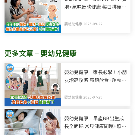
地+氣味反映健康 每日排便幾
多次正常？BB便秘點算？
嬰幼兒健康 2025-09-22
更多文章 – 嬰幼兒健康
嬰幼兒健康｜家長必學！小朋
友增高攻略 高鈣飲食+運動雙
管齊下
嬰幼兒健康 2026-07-29
嬰幼兒健康｜早產BB出生成
長全面睇 常見健康問題+照顧
小貼士