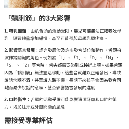
「黐脷筋」的3大影響
1. 哺乳困難
：由於舌頭的活動受限，嬰兒可能無法正確吸吮母
乳，導致體重增加緩慢，甚至可能引起母親乳頭疼痛。
2. 影響語言發展
：語言發展涉及許多發音部位和動作，舌頭扮
演非常關鍵的角色。例如發「L」、「T」、「D」、「N」、
「S」、「Z」等音時，舌尖都需要碰到或接近上顎。如果舌頭
因為「黐脷筋」無法靈活移動，這些音就難以正確發出，導致
說話含糊不清，甚至讓人聽不懂，長期下來孩子會因為發音困
難而減少說話的意願，甚至影響語言發展的進度
3. 口腔衛生：
舌頭的活動受限可能影響清潔牙齒和口腔的能
力，增加蛀牙或牙齦問題的風險
需接受專業評估