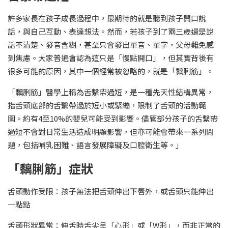
許多家長在孩子成長過程中，最期待的就是聽到孩子開口說
話，與自己互動、表達想法。然而，若孩子到了兩三歲還是說
話不清楚、發音含糊，甚至只會發出單音、單字，父母難免感
到焦慮。大家普遍會認為這只是「慢點開口」，但其實背後有
很多可能的原因，其中一個經常被忽略的，就是「黐脷筋」。
「黐脷筋」醫學上稱為舌繫帶過短，是一種先天性結構異常，
指舌頭底部的舌繫帶過於短小或緊繃，限制了舌頭的活動範
圍。約有4至10%的嬰兒可能受到影響。儘管部分孩子的舌繫帶
過短不會對日常生活造成明顯影響，但亦可能會帶來一系列問
題，包括哺乳困難、語言發展障礙及口腔衛生等。」
「黐脷筋」症狀
舌頭動作受限：孩子無法把舌頭伸出下唇外，或舌頭只能伸出
一點點
舌頭形狀異常：伸舌時舌尖呈「心形」或「W形」，而非正常的