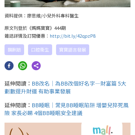
資料提供：廖思維/小兒外科專科醫生
原文刊登於《媽媽寶寶》444期
雜誌詳情及訂閱優惠：
http://bit.ly/42qpzP8
黐脷筋
口腔衞生
寶寶語言發展
延伸閱讀：
BB改名｜為BB改個好名字—財富篇 5大
劃數提升財運 有助事業發展
延伸閱讀：
BB睡眠｜常見BB睡眠陷阱 增嬰兒猝死風
險 家長必睇 4個BB睡眠安全建議