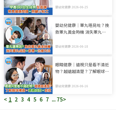
嬰幼兒健康 2026-06-25
嬰幼兒健康｜睪丸唔見咗？挽
救睪丸黃金時機 消失睪丸—
隱睪症成因+影響+治療方法
嬰幼兒健康 2026-06-18
眼睛健康｜遠視只是看不清近
物？越遠越清楚？了解眼球構
造+遠視成因+症狀
嬰幼兒健康 2026-06-16
<
1
2
3
4
5
6
7
...
75
>