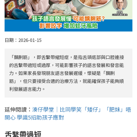
日期：2026-01-15
「黐脷筋」，即舌繫帶縮短症，是指舌頭底部與口腔連接
的舌繫帶過短或過厚，可能影響孩子的語言發展和發音能
力。如果家長發現朋友語言發展遲緩，懷疑是「黐脷
筋」，但只要接受合適的治療方法，就能確保孩子能夠順
利發展語言能力。
延伸閱讀：
湊仔學堂｜比同學笑「矮仔」「肥妹」唔
開心 學識5招助孩子應對
舌繫帶過短