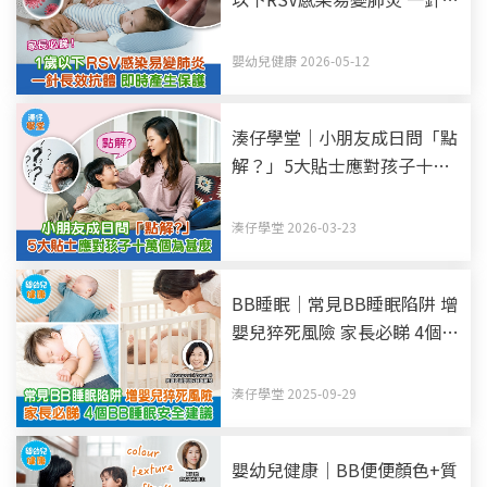
效抗體 即時產生保護
嬰幼兒健康 2026-05-12
湊仔學堂｜小朋友成日問「點
解？」5大貼士應對孩子十萬
個為甚麼
湊仔學堂 2026-03-23
BB睡眠｜常見BB睡眠陷阱 增
嬰兒猝死風險 家長必睇 4個
BB睡眠安全建議
湊仔學堂 2025-09-29
嬰幼兒健康｜BB便便顏色+質