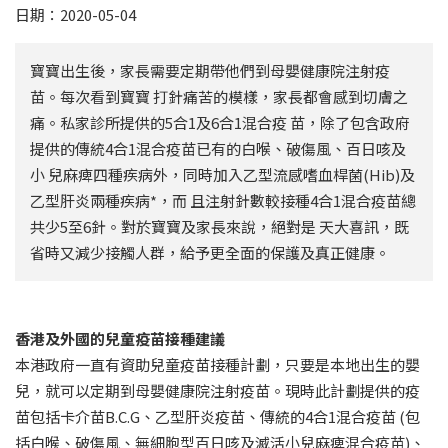
日期：2020-05-04
寶寶出生後，家長需要定期帶他們到母嬰健康院注射疫
苗。每次看到寶寶 打針痛苦的模樣，家長都會感到切膚之
痛。私家診所提供的5合1及6合1混合疫 苗，除了包含政府
提供的傳統4合1混合疫苗已有的白喉、破傷風、百日咳及
小 兒麻痺四種疾病外，同時加入乙型流感嗜血桿菌(Hib)及
乙型肝炎兩種疾病*，而 且注射針數較接種4合1混合疫苗總
共少5至6針。對於寶寶及家長來說，絕對是 天大喜訊，既
省時又減少接觸人群，給予更全面的保護及真正健康。
香港及外國的兒童疫苗接種建議
本港政府一直有資助兒童疫苗接種計劃，只要是本地出生的嬰
兒，就可以定期到母嬰健康院注射疫苗。現時此計劃提供的疫
苗包括卡介苗B.C.G、乙型肝炎疫苗、傳統的4合1混合疫苗 (包
括白喉、破傷風、無細胞型百日咳及滅活小兒麻痺混合疫苗)、