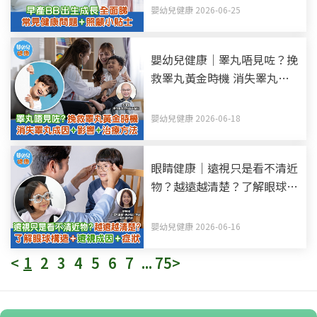
嬰幼兒健康 2026-06-25
嬰幼兒健康｜睪丸唔見咗？挽
救睪丸黃金時機 消失睪丸—
隱睪症成因+影響+治療方法
嬰幼兒健康 2026-06-18
眼睛健康｜遠視只是看不清近
物？越遠越清楚？了解眼球構
造+遠視成因+症狀
嬰幼兒健康 2026-06-16
<
1
2
3
4
5
6
7
...
75
>