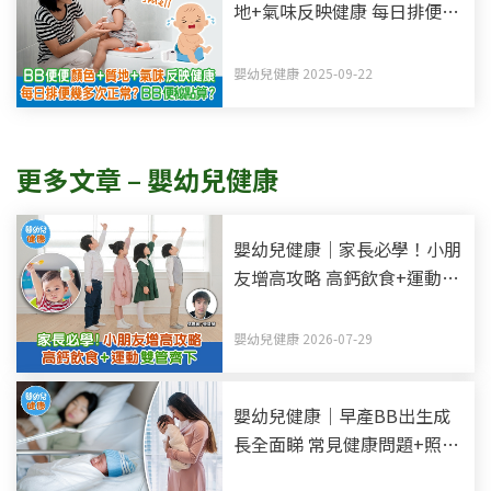
地+氣味反映健康 每日排便幾
多次正常？BB便秘點算？
嬰幼兒健康 2025-09-22
更多文章 – 嬰幼兒健康
嬰幼兒健康｜家長必學！小朋
友增高攻略 高鈣飲食+運動雙
管齊下
嬰幼兒健康 2026-07-29
嬰幼兒健康｜早產BB出生成
長全面睇 常見健康問題+照顧
小貼士