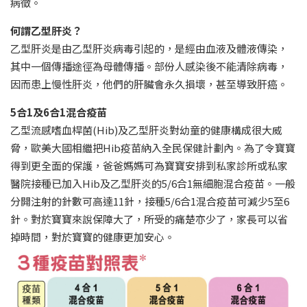
病徵。
何謂乙型肝炎？
乙型肝炎是由乙型肝炎病毒引起的，是經由血液及體液傳染，
其中一個傳播途徑為母體傳播。部份人感染後不能清除病毒，
因而患上慢性肝炎，他們的肝臟會永久損壞，甚至導致肝癌。
5合1及6合1混合疫苗
乙型流感嗜血桿菌(Hib)及乙型肝炎對幼童的健康構成很大威
脅，歐美大國相繼把Hib疫苗納入全民保健計劃內。為了令寶寶
得到更全面的保護，爸爸媽媽可為寶寶安排到私家診所或私家
醫院接種已加入Hib及乙型肝炎的5/6合1無細胞混合疫苗。一般
分開注射的針數可高達11針，接種5/6合1混合疫苗可減少5至6
針。對於寶寶來說保障大了，所受的痛楚亦少了，家長可以省
掉時間，對於寶寶的健康更加安心。