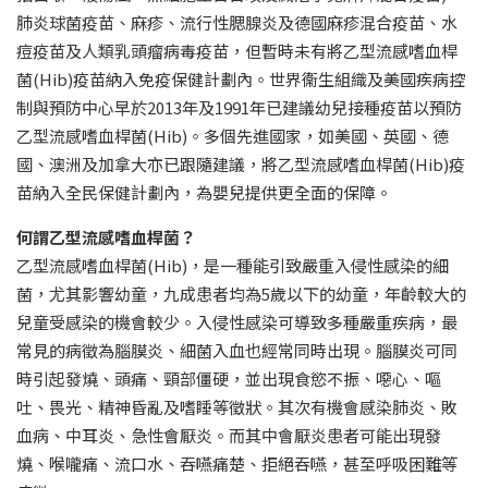
肺炎球菌疫苗、麻疹、流行性腮腺炎及德國麻疹混合疫苗、水
痘疫苗及人類乳頭瘤病毒疫苗，但暫時未有將乙型流感嗜血桿
菌(Hib)疫苗納入免疫保健計劃內。世界衞生組織及美國疾病控
制與預防中心早於2013年及1991年已建議幼兒接種疫苗以預防
乙型流感嗜血桿菌(Hib)。多個先進國家，如美國、英國、德
國、澳洲及加拿大亦已跟隨建議，將乙型流感嗜血桿菌(Hib)疫
苗納入全民保健計劃內，為嬰兒提供更全面的保障。
何謂乙型流感嗜血桿菌？
乙型流感嗜血桿菌(Hib)，是一種能引致嚴重入侵性感染的細
菌，尤其影響幼童，九成患者均為5歲以下的幼童，年齡較大的
兒童受感染的機會較少。入侵性感染可導致多種嚴重疾病，最
常見的病徵為腦膜炎、細菌入血也經常同時出現。腦膜炎可同
時引起發燒、頭痛、頸部僵硬，並出現食慾不振、噁心、嘔
吐、畏光、精神昏亂及嗜睡等徵狀。其次有機會感染肺炎、敗
血病、中耳炎、急性會厭炎。而其中會厭炎患者可能出現發
燒、喉嚨痛、流口水、吞嚥痛楚、拒絕吞嚥，甚至呼吸困難等