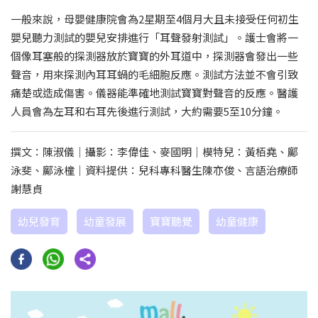
一般來說，母嬰健康院會為2星期至4個月大且未接受任何初生
嬰兒聽力測試的嬰兒安排進行「耳聲發射測試」。護士會將一
個像耳塞般的探測器放於寶寶的外耳道中，探測器會發出一些
聲音，用來探測內耳耳蝸的毛細胞反應。測試方法並不會引致
痛楚或造成傷害。儀器能準確地測試寶寶對聲音的反應。醫護
人員會為左耳和右耳先後進行測試，大約需要5至10分鐘。
撰文：陳淑儀｜攝影：李偉佳、麥國明｜模特兒：黃栢堯、鄺
泳斐、鄺泳橦｜資料提供：兒科專科醫生陳亦俊、言語治療師
謝慧貞
幼兒發育
幼童發展
寶寶聽覺
幼童健康