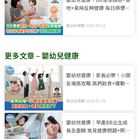
地+氣味反映健康 每日排便幾
多次正常？BB便秘點算？
嬰幼兒健康 2025-09-22
更多文章 – 嬰幼兒健康
嬰幼兒健康｜家長必學！小朋
友增高攻略 高鈣飲食+運動雙
管齊下
嬰幼兒健康 2026-07-29
嬰幼兒健康｜早產BB出生成
長全面睇 常見健康問題+照顧
小貼士