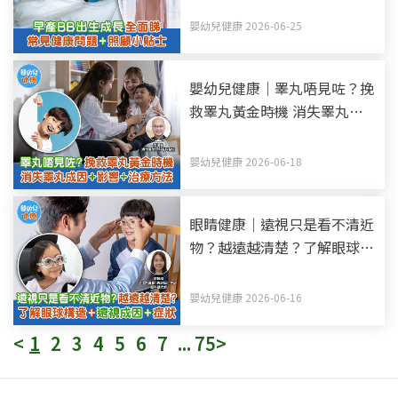
嬰幼兒健康 2026-06-25
嬰幼兒健康｜睪丸唔見咗？挽
救睪丸黃金時機 消失睪丸—
隱睪症成因+影響+治療方法
嬰幼兒健康 2026-06-18
眼睛健康｜遠視只是看不清近
物？越遠越清楚？了解眼球構
造+遠視成因+症狀
嬰幼兒健康 2026-06-16
<
1
2
3
4
5
6
7
...
75
>