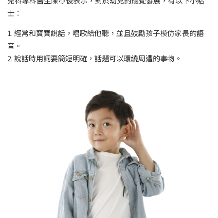
兒科專科醫生陳亦俊表示，對於幼兒的聽覺發展，有以下小貼
士：
1. 經常和寶寶說話，唱歌給他聽，並且鼓勵孩子模仿家長的語
音。
2. 說話時用詞要簡短明確，話題可以環繞周遭的事物。