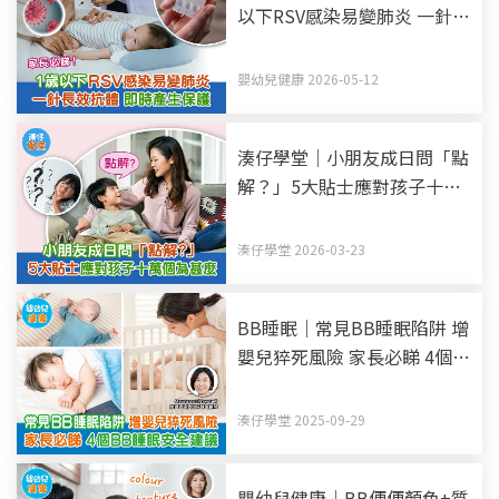
以下RSV感染易變肺炎 一針長
效抗體 即時產生保護
嬰幼兒健康 2026-05-12
湊仔學堂｜小朋友成日問「點
解？」5大貼士應對孩子十萬
個為甚麼
湊仔學堂 2026-03-23
BB睡眠｜常見BB睡眠陷阱 增
嬰兒猝死風險 家長必睇 4個
BB睡眠安全建議
湊仔學堂 2025-09-29
嬰幼兒健康｜BB便便顏色+質