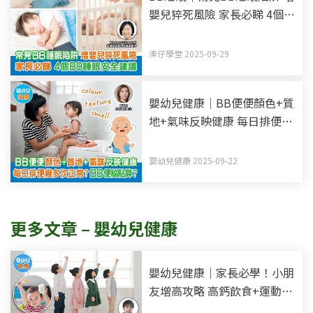
嬰兒猝死風險 家長必睇 4個
BB睡眠安全建議
湊仔學堂 2025-09-29
嬰幼兒健康｜BB便便顏色+質
地+氣味反映健康 每日排便幾
多次正常？BB便秘點算？
嬰幼兒健康 2025-09-22
更多文章 – 嬰幼兒健康
嬰幼兒健康｜家長必學！小朋
友增高攻略 高鈣飲食+運動雙
管齊下