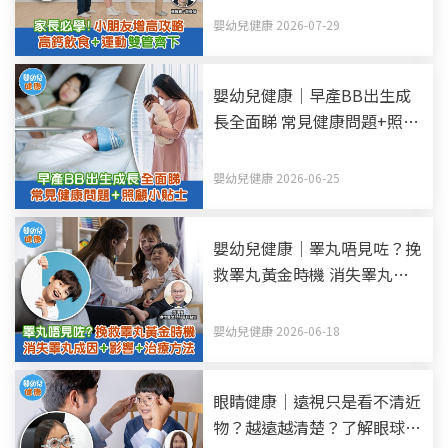
嬰幼兒健康 2026-07-29
嬰幼兒健康｜早產BB出生成
長全面睇 常見健康問題+照顧
小貼士
嬰幼兒健康 2026-06-25
嬰幼兒健康｜睪丸唔見咗？挽
救睪丸黃金時機 消失睪丸—
隱睪症成因+影響+治療方法
嬰幼兒健康 2026-06-18
眼睛健康｜遠視只是看不清近
物？越遠越清楚？了解眼球構