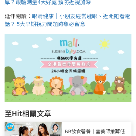
厚？眼軸測量4大好處 預防近視加深
延伸閱讀：
眼睛健康｜小朋友經常瞇眼、近距離看電
話？ 5大早期視力問題跡象必留意
至Hit相關文章
BB飲食營養｜營養師推薦低