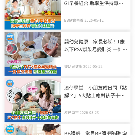
GI早餐組合 助學生保持專注
力及精力
BB飲食營養 2026-05-12
嬰幼兒健康｜家長必睇！1歲
以下RSV感染易變肺炎 一針長
效抗體 即時產生保護
嬰幼兒健康 2026-05-12
湊仔學堂｜小朋友成日問「點
解？」5大貼士應對孩子十萬
個為甚麼
湊仔學堂 2026-03-23
BB睡眠｜常見BB睡眠陷阱 增