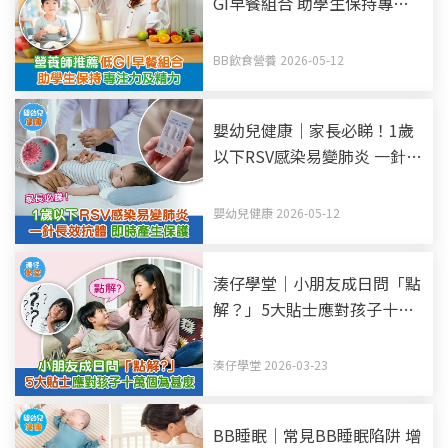
GI早餐組合 助學生保持專注
力及精力
BB飲食營養 2026-05-12
嬰幼兒健康｜家長必睇！1歲
以下RSV感染易變肺炎 一針長
效抗體 即時產生保護
嬰幼兒健康 2026-05-12
湊仔學堂｜小朋友成日問「點
解？」5大貼士應對孩子十萬
個為甚麼
湊仔學堂 2026-03-23
BB睡眠｜常見BB睡眠陷阱 增