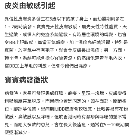
皮炎由敏感引起
異位性皮膚炎多發生在5歲以下的孩子身上，而幼嬰期則多在
1、2歲時病發。寶寶先天性皮膚敏感，屬先天性特性體質，天
生過敏，成個人的免疫系統過敏。有時居住環境的轉變，也會
令BB出現敏感。每當天氣轉變，加上濕度高細菌活躍，特別是
真菌，於空氣中存有孢子，就會令皮膚長出濕疹；另一方面，
轉季時，媽媽可能會擔心寶寶着涼，仍然讓他穿着羊毛內衣，
當BB加上羊毛的刺激，便會令他們出濕疹。
寶寶病發徵狀
病發時，家長可發現患處紅腫、痕癢、呈現一塊塊、皮膚變得
粗糙增厚甚至脱皮，而患病位置是固定的，如在面部、關節摺
位、腳踭等位置。患病期間BB皮膚會較敏感，比較容易有花粉
敏感、鼻敏感以及哮喘，但於香港同時有濕疹與哮喘的並不常
見。而絕大多數的患兒，會在長大後痊癒，通常在5—10歲期間
便逐漸減少。