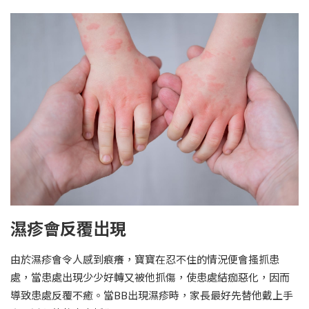
濕疹會反覆岀現
由於濕疹會令人感到痕癢，寶寶在忍不住的情況便會搔抓患
處，當患處出現少少好轉又被他抓傷，使患處結痂惡化，因而
導致患處反覆不癒。當BB出現濕疹時，家長最好先替他戴上手