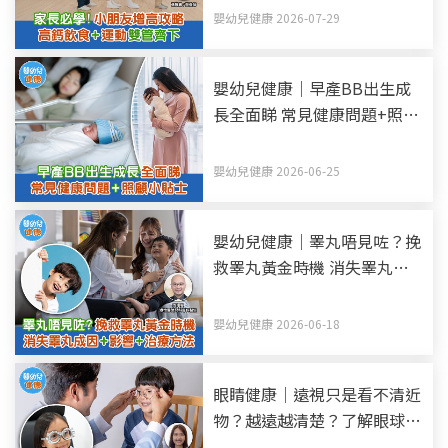
嬰幼兒健康 2026-07-29
嬰幼兒健康｜早產BB出生成
長全面睇 常見健康問題+照顧
小貼士
嬰幼兒健康 2026-06-25
嬰幼兒健康｜睪丸唔見咗？挽
救睪丸黃金時機 消失睪丸—
隱睪症成因+影響+治療方法
嬰幼兒健康 2026-06-18
眼睛健康｜遠視只是看不清近
物？越遠越清楚？了解眼球構
造+遠視成因+症狀