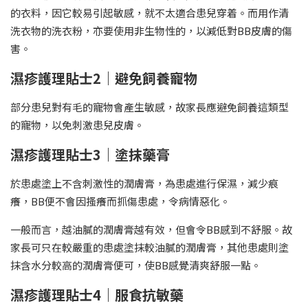
的衣料，因它較易引起敏感，就不太適合患兒穿着。而用作清
洗衣物的洗衣粉，亦要使用非生物性的，以減低對BB皮膚的傷
害。
濕疹護理貼士2｜避免飼養寵物
部分患兒對有毛的寵物會產生敏感，故家長應避免飼養這類型
的寵物，以免刺激患兒皮膚。
濕疹護理貼士3｜塗抹藥膏
於患處塗上不含刺激性的潤膚膏，為患處進行保濕，減少痕
癢，BB便不會因搔癢而抓傷患處，令病情惡化。
一般而言，越油膩的潤膚膏越有效，但會令BB感到不舒服。故
家長可只在較嚴重的患處塗抹較油膩的潤膚膏，其他患處則塗
抹含水分較高的潤膚膏便可，使BB感覺清爽舒服一點。
濕疹護理貼士4｜服食抗敏藥