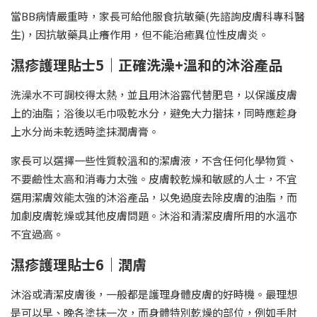
當BB病情嚴重時，家長可給他服食抗敏藥(先諮詢皮膚科專科醫
生)，因抗敏藥具止癢作用，但不能治癒異位性皮膚炎。
濕疹護理貼士5｜正確洗澡+溫和的沐浴產品
洗澡水不可調校得太熱，並且用沐浴露代替肥皂，以保護皮膚
上的油脂；浴後以毛巾吸乾水分，避免大力揩抹，同時應趁身
上水分尚未乾透時塗抹潤膚膏。
家長可以選擇一些性質較溫和的潔膚液，不含任何化學物質、
不要鹼性太高和消毒力太強。皮膚較乾燥和敏感的人士，不宜
選用潔膚效能太強的沐浴產品，以免過度去除皮膚的油脂，而
加劇皮膚乾燥或其他皮膚問題。沐浴和清潔皮膚所用的水溫亦
不宜過高。
濕疹護理貼士6｜潤膚
沐浴或清潔皮膚後，一般都是護理身體皮膚的好時機。最理想
是可以早、晚各塗抹一次，而身體特別乾燥的部位，例如手肘