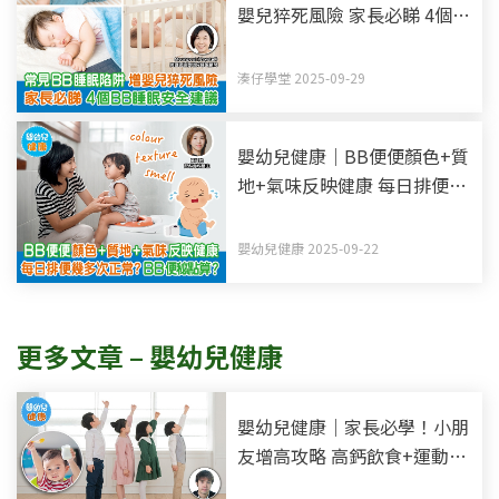
嬰兒猝死風險 家長必睇 4個
BB睡眠安全建議
湊仔學堂 2025-09-29
嬰幼兒健康｜BB便便顏色+質
地+氣味反映健康 每日排便幾
多次正常？BB便秘點算？
嬰幼兒健康 2025-09-22
更多文章 – 嬰幼兒健康
嬰幼兒健康｜家長必學！小朋
友增高攻略 高鈣飲食+運動雙
管齊下