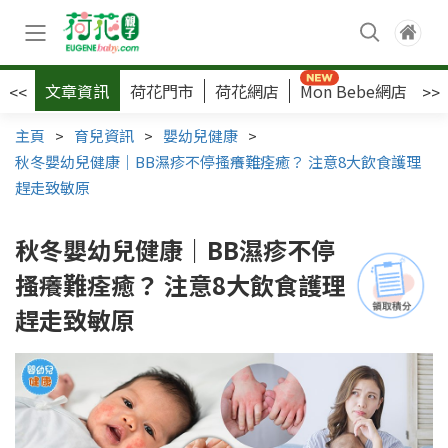
文章資訊
荷花門市
荷花網店
Mon Bebe網店
荷
<<
>>
主頁
>
育兒資訊
>
嬰幼兒健康
>
秋冬嬰幼兒健康｜BB濕疹不停搔癢難痊癒？ 注意8大飲食護理
趕走致敏原
秋冬嬰幼兒健康｜BB濕疹不停
搔癢難痊癒？ 注意8大飲食護理
趕走致敏原