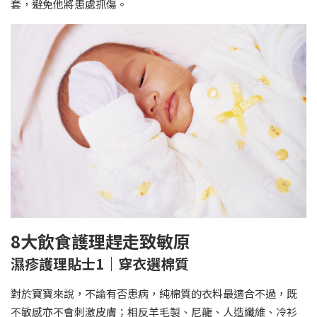
套，避免他將患處抓傷。
8大飲食護理趕走致敏原
濕疹護理貼士1｜穿衣選棉質
對於寶寶來說，不論有否患病，純棉質的衣料最適合不過，既
不敏感亦不會刺激皮膚；相反羊毛製、尼龍、人造纖維、冷衫