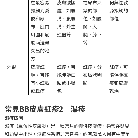
在最容易
皮膚皺摺
在尿布束
何與過敏
接觸到糞
處，如股
緊的部
源接觸的
便和尿
溝、腹股
位，如腰
部位
布，肛門
溝、外生
間、大
周圍和屁
殖器等
腿、胯下
股兩邊最
等
突出的地
方
外觀
皮膚紅
紅疹，可
紅疹，分
紅疹，可
腫，可能
能伴隨白
布區域明
能伴隨瘙
有小紅點
點或小膿
顯
癢和皮膚
或丘疹
包
乾燥
常見BB皮膚紅疹2｜濕疹
濕疹成因
濕疹（異位性皮膚炎）是一種常見的慢性皮膚病，通常在嬰兒
和幼兒中出現，濕疹在香港非常普遍，約有50萬人患有中度至