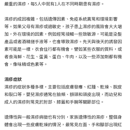
嚴重的濕疹，每5人中就有1人在不同時期患有濕疹。
濕疹的成因複雜，包括遺傳因素、免疫系統異常和環境影響
等。如果父母有濕疹或過敏史，孩子患上濕疹的風險會大大增
加，外在環境的因素，例如經常接觸一些致敏源，可能是染髮
產品或者酒精搓手液等，也會導致濕疹。先天與後天的誘發因
素可能是一樣，衣食住行都有機會，譬如某些衣服的質料，或
者食海鮮、花生、蛋黃、蛋白、牛肉，以及一些添加劑都有機
會，像味精或色素等。
濕疹症狀
濕疹的症狀多種多樣，主要包括皮膚發癢、紅腫、乾燥、脫皮
和裂口等，嬰兒濕疹通常在臉頰、額頭和頭皮出現，而幼兒和
成人的濕疹則常見於肘部、膝蓋和手腕等關節部位。
遺傳性與一般濕疹病徵也有分別，家族遺傳性的濕疹，整個身
體會出現一些皮膚乾燥的情況，最常見在面、手和腳部出現紅