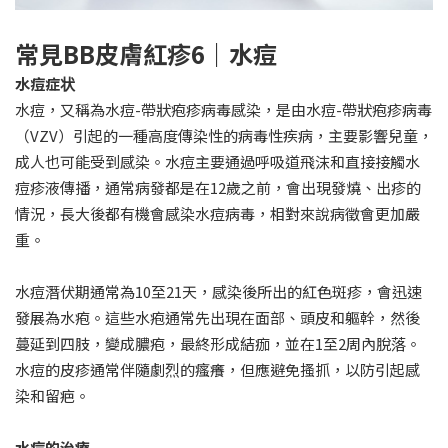
常見BB皮膚紅疹6｜水痘
水痘症状
水痘，又稱為水痘-帶狀疱疹病毒感染，是由水痘-帶狀疱疹病毒
（VZV）引起的一種高度傳染性的病毒性疾病，主要影響兒童，
成人也可能受到感染。水痘主要通過呼吸道飛沫和直接接觸水
痘疹液傳播，通常病發都是在12歲之前，會出現發燒、出疹的
情況，長大後都有機會感染水痘病毒，相對來說病徵會更加嚴
重。
水痘潛伏期通常為10至21天，感染後所出的紅色斑疹，會迅速
發展為水疱。這些水疱通常先出現在面部、頭皮和軀幹，然後
蔓延到四肢，變成膿疱，最終形成結痂，並在1至2周內脫落。
水痘的皮疹通常伴隨劇烈的瘙癢，但應避免搔抓，以防引起感
染和留疤。
水痘的治療