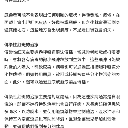
感染者可能不會表現出任何明顯的症状，伴隨發燒、疲倦，在
面頰上會出現紅色皮疹，好像被掌摑般，但之後就會蔓延到身
體其他地方，這些地方會出現痕癢，不過幾日後就會消失。
傳染性紅班的治療
傳染性紅斑主要透過呼吸道飛沫傳播，當感染者咳嗽或打噴嚏
時，會將含有病毒的微小飛沫釋放到空氣中，這些飛沫可能被
附近的人吸入，導致感染。病毒也可以通過直接接觸呼吸道分
泌物傳播，例如共用器具、飲料或接觸被這些分泌物污染的表
面，此外，還可以通過血液或血液製品傳播。
傳染性紅斑的治療主要是對症處理，因為這種疾病通常是自限
性的，即使不進行特殊治療也會自行痊癒。家長應該確保患兒
多喝水，以防脫水，並使用退燒藥物來控制體溫，溫水沖涼和
保持室內空氣流通也有助於降溫，且避免讓患兒參加劇烈活
動，並確保他們得到充分的休息。