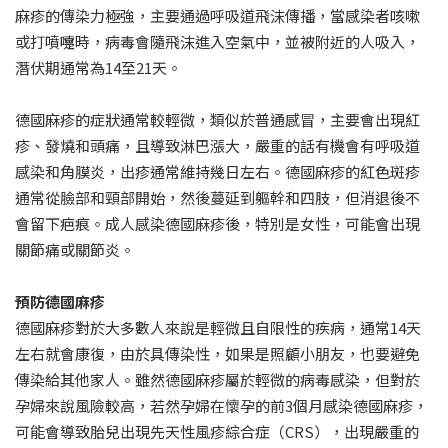
麻疹的傳染力極強，主要通過呼吸道飛沫傳播，當感染者咳嗽
或打噴嚏時，病毒會隨飛沫進入空氣中，並被附近的人吸入，
潛伏期通常為14至21天。
德國麻疹的症狀通常較輕微，類似於普通感冒，主要會出現紅
疹、發燒和頭痛，且導致淋巴漲大，嚴重的話有機會有呼吸道
感染和角膜炎，出疹通常維持幾日左右。德國麻疹的紅色斑疹
通常從臉部和頸部開始，然後蔓延到軀幹和四肢，但消退後不
會留下疤痕。成人感染德國麻疹後，特別是女性，可能會出現
關節痛或關節炎。
預防德國麻疹
德國麻疹對於大多數人來說是輕微且自限性的疾病，通常14天
左右就會康復，由於具傳染性，如果是照顧小朋友，也要避免
傳染給其他家人。雖然德國麻疹屬於輕微的病毒感染，但對於
孕婦來說風險較高，若然孕婦在懷孕的前3個月感染德國麻疹，
可能會導致胎兒出現先天性風疹綜合症（CRS），出現嚴重的