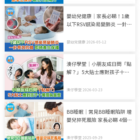
嬰幼兒健康｜家長必睇！1歲
以下RSV感染易變肺炎 一針長
效抗體 即時產生保護
嬰幼兒健康 2026-05-12
湊仔學堂｜小朋友成日問「點
解？」5大貼士應對孩子十萬
個為甚麼
湊仔學堂 2026-03-23
BB睡眠｜常見BB睡眠陷阱 增
嬰兒猝死風險 家長必睇 4個
BB睡眠安全建議
湊仔學堂 2025-09-29