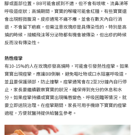
腳或面部位置。BB可能會感到不適，但不會有咳嗽、流鼻涕等
呼吸道症狀；高燒期間，寶寶的喉嚨可能會紅腫，有些寶寶還
會出現輕微腹瀉。皮疹通常不痛不癢，並會在數天內自行消
退，不會留下疤痕，但需注意玫瑰疹是具傳染性的，特別是高
燒的時候，接觸飛沫等分泌物都有機會被傳染，但出疹的時候
反而沒有傳染性。
熱性痙攣
有10-15%的人在玫瑰疹發高燒時，可能會引發熱性痙攣。如果
寶寶出現痙攣，應讓BB側躺，避免嘔吐物或口水阻塞呼吸道，
並且要保護頭部，防止撞擊。痙攣通常會在2至3分鐘內自行停
止，家長要繼續觀察寶寶的狀況，確保得到充分的休息和水
分。如果痙攣持續或寶寶出現嘴唇變色、呼吸困難等情況，就
要立即送院治理。在痙攣期間，家長可用手機錄下寶寶的痙攣
過程，方便就醫持提供給醫生參考。