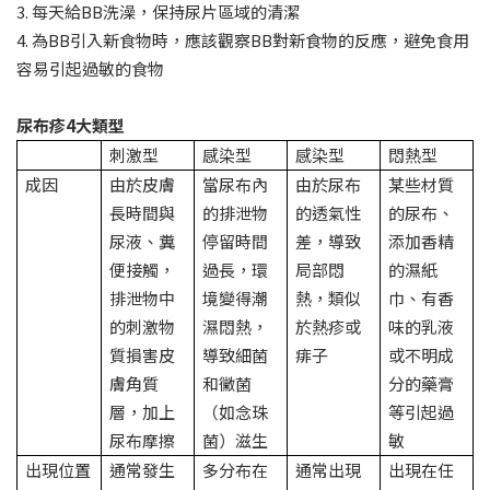
3. 每天給BB洗澡，保持尿片區域的清潔
4. 為BB引入新食物時，應該觀察BB對新食物的反應，避免食用
容易引起過敏的食物
尿布疹4大類型
刺激型
感染型
感染型
悶熱型
成因
由於皮膚
當尿布內
由於尿布
某些材質
長時間與
的排泄物
的透氣性
的尿布、
尿液、糞
停留時間
差，導致
添加香精
便接觸，
過長，環
局部悶
的濕紙
排泄物中
境變得潮
熱，類似
巾、有香
的刺激物
濕悶熱，
於熱疹或
味的乳液
質損害皮
導致細菌
痱子
或不明成
膚角質
和黴菌
分的藥膏
層，加上
（如念珠
等引起過
尿布摩擦
菌）滋生
敏
出現位置
通常發生
多分布在
通常出現
出現在任