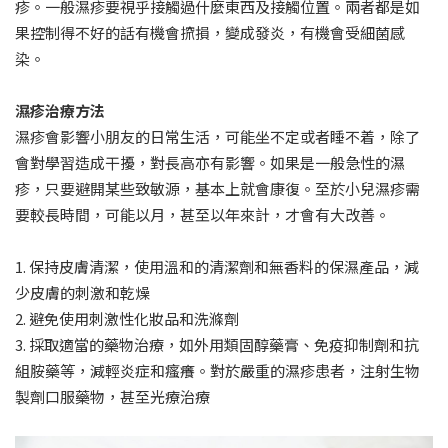
疹。一般濕疹要視乎接觸過什麼東西及接觸位置。兩者都是如
果控制得不好的話有機會𢱑損，變成發炎，有機會受細菌感
染。
濕疹治療方法
濕疹會影響小朋友的日常生活，可能坐不定或者睡不着，除了
會對學習造成干擾，對長高亦有影響。如果是一般急性的濕
疹，只要避開某些致敏源，基本上就會康復。至於小兒濕疹需
要較長時間，可能以月，甚至以年來計，才會有大改善。
1. 保持皮膚清潔，使用溫和的清潔劑和無香料的保濕產品，減
少皮膚的刺激和乾燥
2. 避免使用刺激性化妝品和洗滌劑
3. 採取適當的藥物治療，如外用類固醇藥膏、免疫抑制劑和抗
組胺藥等，減輕炎症和瘙癢。對於嚴重的濕疹患者，注射生物
製劑口服藥物，甚至光療治療