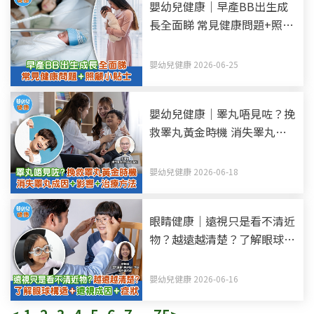
嬰幼兒健康｜早產BB出生成
長全面睇 常見健康問題+照顧
小貼士
嬰幼兒健康 2026-06-25
嬰幼兒健康｜睪丸唔見咗？挽
救睪丸黃金時機 消失睪丸—
隱睪症成因+影響+治療方法
嬰幼兒健康 2026-06-18
眼睛健康｜遠視只是看不清近
物？越遠越清楚？了解眼球構
造+遠視成因+症狀
嬰幼兒健康 2026-06-16