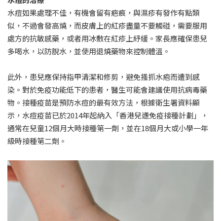
水痘如果處理不佳，有機會留有疤痕，與濕疹有發作有點類
似，不過會發高燒，而皮膚上的紅疹盡量不要觸碰，需要服用
處方的抗敏感藥，或者用冰敷在紅疹上紓緩。家長應確保患兒
多喝水，以防脫水，並使用退燒藥物來控制體溫。
此外，患兒應保持指甲清潔和修剪，避免搔抓水疱而遭到感
染。對於免疫功能低下的患者，醫生可能會建議使用抗病毒藥
物。接種疫苗是預防水痘的最有效方法，根據衛生署資料顯
示，水痘疫苗已於2014年起納入「香港兒䢭免疫接種計劃」，
通常在兒童12個月大時接種第一劑，並在18個月大或小學一年
級時接種第二劑。