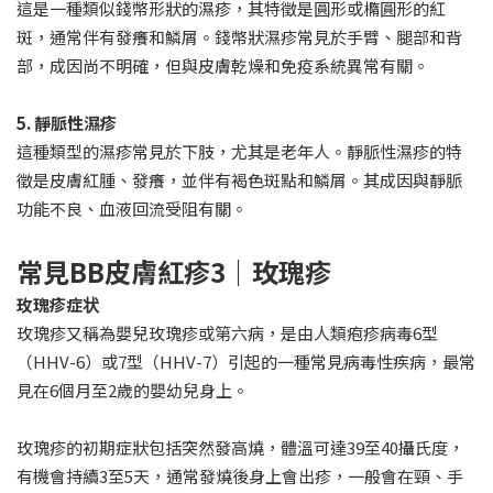
這是一種類似錢幣形狀的濕疹，其特徵是圓形或橢圓形的紅
斑，通常伴有發癢和鱗屑。錢幣狀濕疹常見於手臂、腿部和背
部，成因尚不明確，但與皮膚乾燥和免疫系統異常有關。
5. 靜脈性濕疹
這種類型的濕疹常見於下肢，尤其是老年人。靜脈性濕疹的特
徵是皮膚紅腫、發癢，並伴有褐色斑點和鱗屑。其成因與靜脈
功能不良、血液回流受阻有關。
常見BB皮膚紅疹3｜玫瑰疹
玫瑰疹症状
玫瑰疹又稱為嬰兒玫瑰疹或第六病，是由人類疱疹病毒6型
（HHV-6）或7型（HHV-7）引起的一種常見病毒性疾病，最常
見在6個月至2歲的嬰幼兒身上。
玫瑰疹的初期症狀包括突然發高燒，體溫可達39至40攝氏度，
有機會持續3至5天，通常發燒後身上會出疹，一般會在頸、手