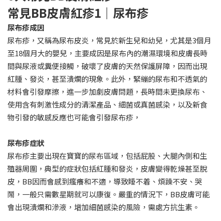
常見BB皮膚紅疹1｜尿布疹
尿布疹成因
尿布疹，又稱為尿布皮炎，常見於新生兒和幼兒，尤其是3個月
至18個月大的嬰兒，主要成因是尿布內的潮濕環境和皮膚長時
間與尿液或糞便接觸，破壞了皮膚的天然保護屏障，因而出現
紅腫、發炎，甚至潰爛的現象。此外，緊繃的尿布和不透氣的
材料會引發摩擦，進一步加劇皮膚問題，長時間未更換尿布、
使用含有刺激性成分的清潔產品、細菌或真菌感染，以及新食
物引發的敏感反應也可能會引發尿布疹，
尿布疹症狀
尿布疹主要出現在寶寶的尿布區域，包括屁股、大腿內側和生
殖器周圍，典型的症狀包括紅腫和發炎，皮膚變得乾燥甚至脫
皮，BB因而會感到瘙癢和不適，導致睡不着、煩躁不安、哭
鬧，一般只需數星期就可以康復。嚴重的情況下，BB皮膚可能
會出現潰爛和滲液，增加細菌感染的風險，需處方抗生素。