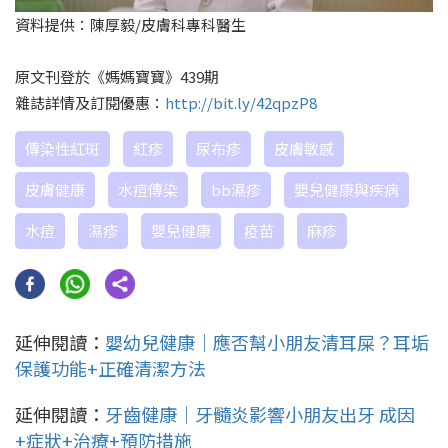
資料提供：陳厚毅/皮膚科專科醫生
原文刊登於《媽媽寶寶》439期
雜誌詳情及訂閱優惠：
http://bit.ly/42qpzP8
傳染性紅斑
紅疹
尿布疹
皮膚敏感
皮膚健康
水痘傳染
bb濕疹
嬰兒健康與疾病
水痘
濕疹
嬰兒健康
疫苗
麻疹
延伸閱讀：
嬰幼兒健康｜應否幫小朋友清耳屎？耳垢
保護功能+正確清潔方法
延伸閱讀：
牙齒健康｜牙髓炎影響小朋友出牙 成因
+症狀+治療+預防措施