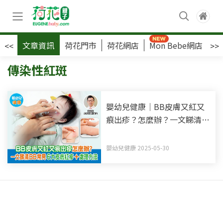
文章資訊
荷花門市
荷花網店
Mon Bebe網店
荷
<<
>>
傳染性紅斑
嬰幼兒健康｜BB皮膚又紅又
痕出疹？怎麼辦？一文睇清
BB常見6大皮膚紅疹+處理方
法
嬰幼兒健康 2025-05-30