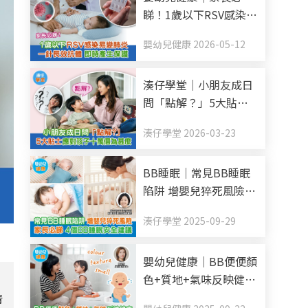
睇！1歲以下RSV感染易
變肺炎 一針長效抗體
嬰幼兒健康 2026-05-12
即時產生保護
湊仔學堂｜小朋友成日
問「點解？」5大貼士
應對孩子十萬個為甚麼
湊仔學堂 2026-03-23
BB睡眠｜常見BB睡眠
陷阱 增嬰兒猝死風險
家長必睇 4個BB睡眠安
湊仔學堂 2025-09-29
全建議
嬰幼兒健康｜BB便便顏
色+質地+氣味反映健康
每日排便幾多次正常？
情