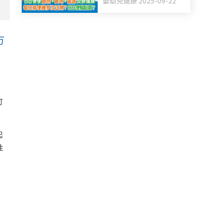
嬰幼兒健康 2025-09-22
BB便秘點算？
方
可
起
性