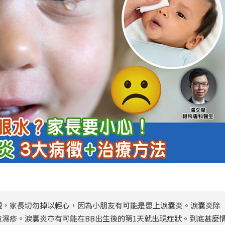
現，家長切勿掉以輕心，因為小朋友有可能是患上淚囊炎。淚囊炎除
濕疹。淚囊炎亦有可能在BB出生後的第1天就出現症狀。到底甚麼