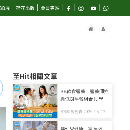
BB展
荷花出版
會員專區
至Hit相關文章
BB飲食營養｜營養師推
薦低GI早餐組合 助學生
保持專注力及精力
BB飲食營養 2026-05-12
嬰幼兒健康｜家長必