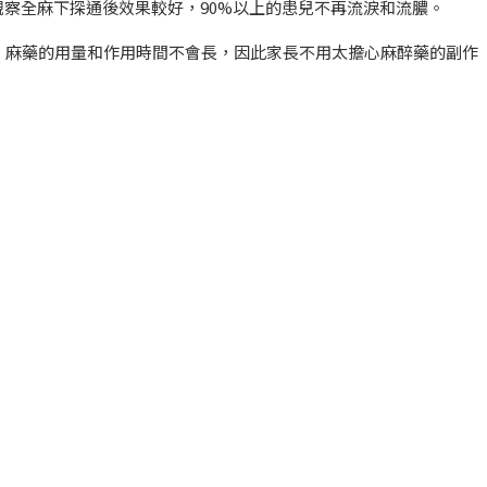
觀察全麻下探通後效果較好，90%以上的患兒不再流淚和流膿。
。麻藥的用量和作用時間不會長，因此家長不用太擔心麻醉藥的副作