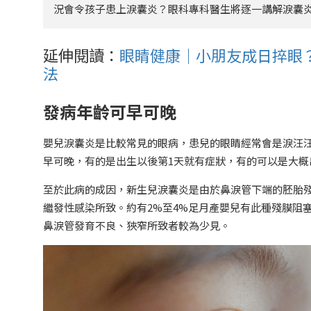
況會令孩子患上淚囊炎？眼科專科醫生將逐一講解淚囊
延伸閱讀：
眼睛健康｜小朋友成日捽眼？
法
發病年齡可早可晚
嬰兒淚囊炎是比較常見的眼病，患兒的眼睛經常會是淚汪
早可晚，有的是出生以後第1天就有症狀，有的可以是大概
至於此病的成因，新生兒淚囊炎是由於鼻淚管下端的胚胎
繼發性感染所致。約有2%至4%足月產嬰兒有此種殘膜阻
鼻淚管發育不良、狹窄所致者較為少見。