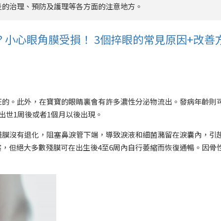
炎的治理、預防及護理等各方面的注意地方。
小心眼角膜受損！ 3個捽眼的常見原因+改善
汪的。此外，在寶寶的眼睛裏會有許多濃性分泌物流出。發病年齡則
出世1周後或者1個月以後出現。
殘膜沒有退化，阻塞鼻淚管下端，導致淚液和細菌瀦留在淚囊內，引
塞，但絕大多數殘膜可在出生後4至6周內自行萎縮而恢復通暢。因骨