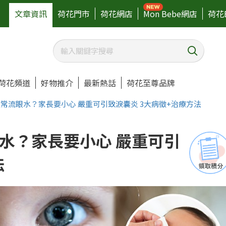
文章資訊
荷花門市
荷花網店
Mon Bebe網店
荷花
荷花頻道
好物推介
最新熱話
荷花至尊品牌
常流眼水？家長要小心 嚴重可引致淚囊炎 3大病徵+治療方法
水？家長要小心 嚴重可引
法