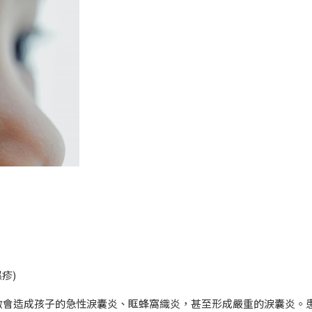
疹)
激會造成孩子的急性淚囊炎、眶蜂窩織炎，甚至形成嚴重的淚囊炎。