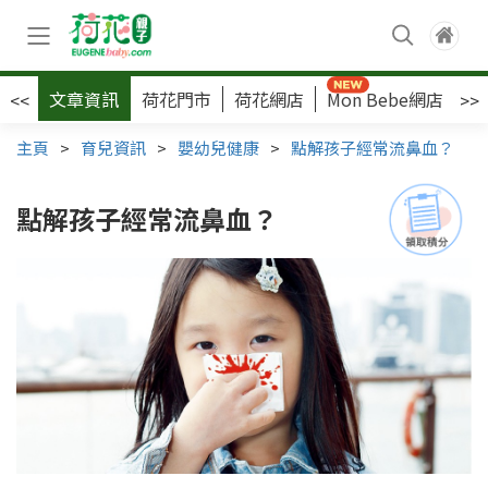
文章資訊
荷花門市
荷花網店
Mon Bebe網店
荷
<<
>>
主頁
>
育兒資訊
>
嬰幼兒健康
>
點解孩子經常流鼻血？
點解孩子經常流鼻血？