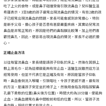
吃了上火的食物，或是鼻子碰撞受傷引致流鼻血？兒科醫生溫
希蓮表示，3至8歲的孩子最常出現流鼻血的情況，有些2歲的孩
子已經常出現流鼻血的問題。家長可能會感到非常擔心，特別
是新手父母，擔心孩子是否患有甚麼嚴重疾病，其實幼兒常流
鼻血是非常正常的，原因是他們的鼻黏膜比較薄，加上他們喜
歡挖鼻孔，因此，便容易出現流鼻血的情況，家長不必過於擔
心。
正確止血方法
以往每當流鼻血，家長總是請孩子仰臥於床上，然後在其額上
敷上濕毛巾，認為這樣做能夠有效止血。溫醫生說雖然這方法
經常使用，但並不代表它是正確及有效，原因是當孩子仰臥
時，鼻血會倒流入喉嚨，引致嘔吐，令孩子更感不適。最有效
的方法，是讓孩子安定坐於椅子上，然後用食指及拇指按緊鼻
孔最下柔軟的位置(鼻尖後方位置)，時間大約為10分鐘，便能夠
止血。流鼻血通常在鼻中間較前和低的位置，所以，當孩子流
鼻血時，按這位置才有效止血。