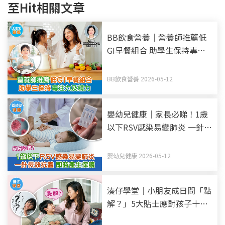
至Hit相關文章
BB飲食營養｜營養師推薦低
GI早餐組合 助學生保持專注
力及精力
BB飲食營養 2026-05-12
嬰幼兒健康｜家長必睇！1歲
以下RSV感染易變肺炎 一針長
效抗體 即時產生保護
嬰幼兒健康 2026-05-12
湊仔學堂｜小朋友成日問「點
解？」5大貼士應對孩子十萬
個為甚麼