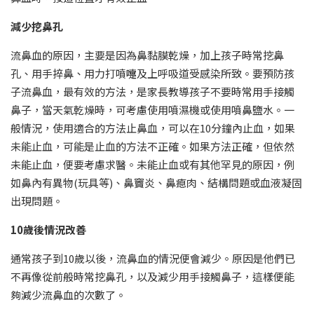
減少挖鼻孔
流鼻血的原因，主要是因為鼻黏膜乾燥，加上孩子時常挖鼻
孔、用手捽鼻、用力打噴嚏及上呼吸道受感染所致。要預防孩
子流鼻血，最有效的方法，是家長教導孩子不要時常用手接觸
鼻子，當天氣乾燥時，可考慮使用噴濕機或使用噴鼻鹽水。一
般情況，使用適合的方法止鼻血，可以在10分鐘內止血，如果
未能止血，可能是止血的方法不正確。如果方法正確，但依然
未能止血，便要考慮求醫。未能止血或有其他罕見的原因，例
如鼻內有異物(玩具等)、鼻竇炎、鼻瘜肉、結構問題或血液凝固
出現問題。
10歲後情況改善
通常孩子到10歲以後，流鼻血的情況便會減少。原因是他們已
不再像從前般時常挖鼻孔，以及減少用手接觸鼻子，這樣便能
夠減少流鼻血的次數了。