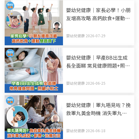
嬰幼兒健康｜家長必學！小朋
友增高攻略 高鈣飲食+運動雙
管齊下
嬰幼兒健康 2026-07-29
嬰幼兒健康｜早產BB出生成
長全面睇 常見健康問題+照顧
小貼士
嬰幼兒健康 2026-06-25
嬰幼兒健康｜睪丸唔見咗？挽
救睪丸黃金時機 消失睪丸—
隱睪症成因+影響+治療方法
嬰幼兒健康 2026-06-18