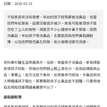
日期：2020-03-31
不知家長有沒有發覺，年幼的孩子經常都會流鼻血，但當
他們年紀漸長，這情況會逐步減少。家長可能會想孩子是
否吃了上火的食物，或是否不小心撞倒令鼻子受傷，因而
流鼻血。年幼孩子常流鼻血，主要是因為他們鼻黏膜較
薄，以及他們常挖鼻孔所致，長大後情況便可改善。
兒科專科醫生溫希蓮表示，從前，每當孩子流鼻血，家長總是
安排孩子仰臥，然後在他們額上敷上濕毛巾，認為這樣能夠止
血。事實上，這方法並不奏效，反而會弄巧成拙，令鼻血倒流
入喉嚨讓孩子嘔吐。其實幫助孩子止鼻血並不困難，只要用食
指及拇指捏着兩邊鼻翼便可以了。
鼻黏膜較薄
很多家長會疑惑，為甚麼年幼的孩子總是常流鼻血？他們是否