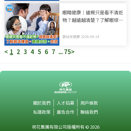
眼睛健康｜遠視只是看不清近
物？越遠越清楚？了解眼球構
造+遠視成因+症狀
嬰幼兒健康 2026-06-16
<
1
2
3
4
5
6
7
...
75
>
關於我們
人才招募
用戶條款
私隱政策
廣告合作
聯絡我們
荷花集團有限公司版權所有 © 2026