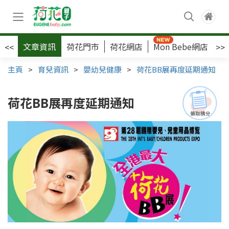
文章資訊
荷花門市
荷花網店
Mon Bebe網店
荷
<<
>>
主頁
>
育兒資訊
>
嬰幼兒健康
>
荷花BB展再度延期通知
荷花BB展再度延期通知