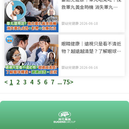
救睪丸黃金時機 消失睪丸—
隱睪症成因+影響+治療方法
嬰幼兒健康 2026-06-18
眼睛健康｜遠視只是看不清近
物？越遠越清楚？了解眼球構
造+遠視成因+症狀
嬰幼兒健康 2026-06-16
<
1
2
3
4
5
6
7
...
75
>