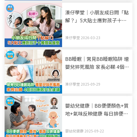
湊仔學堂｜小朋友成日問「點
解？」5大貼士應對孩子十萬
個為甚麼
湊仔學堂 2026-03-23
BB睡眠｜常見BB睡眠陷阱 增
嬰兒猝死風險 家長必睇 4個
BB睡眠安全建議
湊仔學堂 2025-09-29
嬰幼兒健康｜BB便便顏色+質
地+氣味反映健康 每日排便幾
多次正常？BB便秘點算？
嬰幼兒健康 2025-09-22