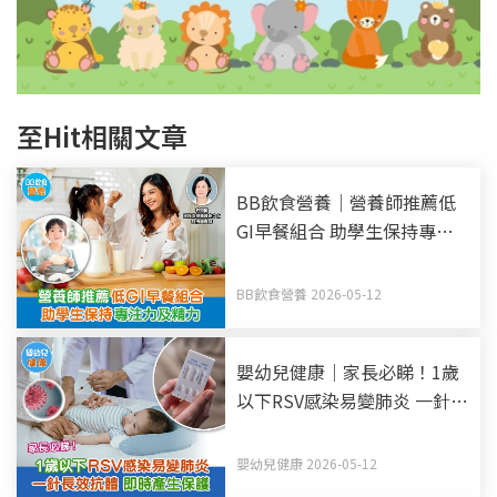
至Hit相關文章
BB飲食營養｜營養師推薦低
GI早餐組合 助學生保持專注
力及精力
BB飲食營養 2026-05-12
嬰幼兒健康｜家長必睇！1歲
以下RSV感染易變肺炎 一針長
效抗體 即時產生保護
嬰幼兒健康 2026-05-12