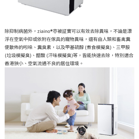
除抑制病菌外，ziaino®亦被証實可以有效去除異味，不論是漂
浮在空氣中抑或依附在傢具的寵物異味，還有由人類和畜禽糞
便散佈的吲哚、糞臭素，以及甲基硫醇 (煮食模擬臭)、三甲胺
(垃圾模擬臭)、醋酸 (汗味模擬臭)等，皆能快速去除，特別適合
香港狹小、空氣流通不良的居住環境。