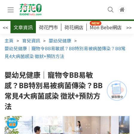
文章資訊
荷花門市
荷花網店
Mon Bebe網店
荷
<<
>>
主頁
>
育兒資訊
>
嬰幼兒健康
>
嬰幼兒健康｜寵物令BB易敏感？BB特別易被病菌傳染？BB常
見4大病菌感染 徵狀+預防方法
嬰幼兒健康｜寵物令BB易敏
感？BB特別易被病菌傳染？BB
常見4大病菌感染 徵狀+預防方
法