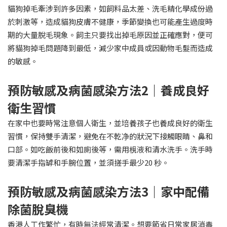
貓狗掉毛牽涉到許多因素，如飼料品太差、洗毛精化學成份過
於刺激等，造成貓狗皮膚不健康，季節變換也可能產生過度時
期的大量脫毛現象。飼主只要找出掉毛原因並正確應對，便可
將貓狗掉毛問題降到最低，減少家中成員或因動物毛髮而造成
的敏感。
預防敏感及病菌感染方法2｜養成良好
衛生習慣
在家中也要時常注意個人衛生，並培養孩子也養成良好的衛生
習慣，保持雙手清潔，避免在不乾净的狀況下接觸眼睛、鼻和
口部。如吃飯前後和如廁後等，需用梘液和清水洗手。洗手時
要清潔手指罅和手腕位置，並須搓手最少20 秒。
預防敏感及病菌感染方法3｜家中配備
除菌脫臭機
香港人工作繁忙，有時無法經常清潔。想要節省日常家居消毒