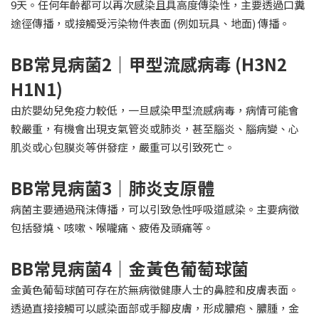
9天。任何年齡都可以再次感染且具高度傳染性，主要透過口糞
途徑傳播，或接觸受污染物件表面 (例如玩具、地面) 傳播。
BB
常見病菌2｜甲型流感病毒 (H3N2
H1N1)
由於嬰幼兒免疫力較低，一旦感染甲型流感病毒，病情可能會
較嚴重，有機會出現支氣管炎或肺炎，甚至腦炎、腦病變、心
肌炎或心包膜炎等併發症，嚴重可以引致死亡。
BB
常見病菌3｜肺炎支原體
病菌主要通過飛沫傳播，可以引致急性呼吸道感染。主要病徵
包括發燒、咳嗽、喉嚨痛、疲倦及頭痛等。
BB
常見病菌4｜金黃色葡萄球菌
金黃色葡萄球菌可存在於無病徵健康人士的鼻腔和皮膚表面。
透過直接接觸可以感染面部或手腳皮膚，形成膿疱、膿腫，金