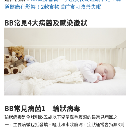
道健康有影響！2款食物睡前食可改善失眠
BB常見4大病菌及感染徵狀
BB
常見病菌1｜輪狀病毒
輪狀病毒是全球引致五歲以下兒童嚴重腹瀉的最常見病因之
一，主要病徵包括發燒、嘔吐和水狀腹瀉，症狀通常會持續3到