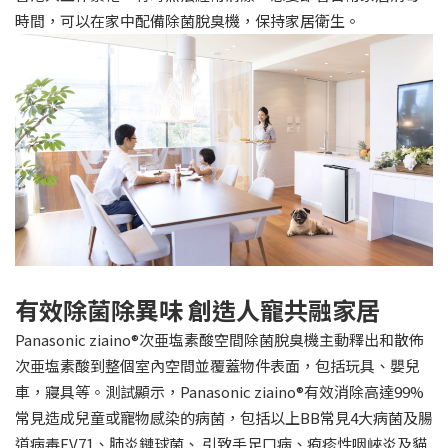
時間，可以在家中配備除菌脫臭機，保持家居衛生。
有效除菌除異味 創造人寵共融家居
Panasonic ziaino®次亜塩素酸空間除菌脫臭機主動釋出和散佈
次亜塩素酸到整個室內空間並覆蓋物件表面，包括玩具、嬰兒
車，寢具等。測試顯示，Panasonic ziaino®有效消除高達99%
常見造成兒童或寵物感染的病菌，包括以上BB常見4大病菌及腸
道病毒EV71、肺炎鏈球菌、 引致手足口病、疱疹性咽峽炎及貓