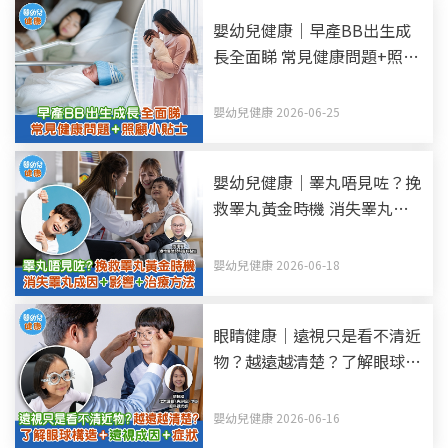
嬰幼兒健康｜早產BB出生成
長全面睇 常見健康問題+照顧
小貼士
嬰幼兒健康 2026-06-25
嬰幼兒健康｜睪丸唔見咗？挽
救睪丸黃金時機 消失睪丸—
隱睪症成因+影響+治療方法
嬰幼兒健康 2026-06-18
眼睛健康｜遠視只是看不清近
物？越遠越清楚？了解眼球構
造+遠視成因+症狀
嬰幼兒健康 2026-06-16