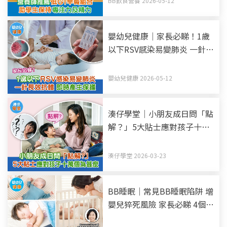
BB飲食營養 2026-05-12
嬰幼兒健康｜家長必睇！1歲
以下RSV感染易變肺炎 一針長
效抗體 即時產生保護
嬰幼兒健康 2026-05-12
湊仔學堂｜小朋友成日問「點
解？」5大貼士應對孩子十萬
個為甚麼
湊仔學堂 2026-03-23
BB睡眠｜常見BB睡眠陷阱 增
嬰兒猝死風險 家長必睇 4個
BB睡眠安全建議