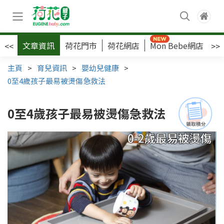
文章資訊
荷花門市
荷花網店
Mon Bebe網店
荷
<<
>>
主頁
>
育兒資訊
>
嬰幼兒健康
>
0至4歲孩子最易被燙傷急救法
0至4歲孩子最易被燙傷急救法