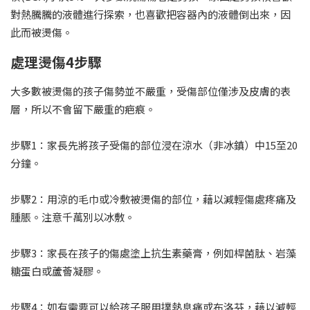
對熱騰騰的液體進行探索，也喜歡把容器內的液體倒出來，因
此而被燙傷。
處理燙傷4步驟
大多數被燙傷的孩子傷勢並不嚴重，受傷部位僅涉及皮膚的表
層，所以不會留下嚴重的疤痕。
步驟1：家長先將孩子受傷的部位浸在涼水（非冰鎮）中15至20
分鐘。
步驟2：用涼的毛巾或冷敷被燙傷的部位，藉以減輕傷處疼痛及
腫脹。注意千萬別以冰敷。
步驟3：家長在孩子的傷處塗上抗生素藥膏，例如桿菌肽、岩藻
糖蛋白或蘆薈凝膠。
步驟4：如有需要可以給孩子服用撲熱息痛或布洛芬，藉以減輕