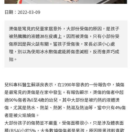
日期：2022-03-09
燙傷是常見的兒童家居意外，大部份受傷的原因，是孩子
被熱騰騰的液體淋在皮膚上，因而被燙傷，只有小部份受
傷原因是與火燄有關。當孩子受傷後，家長必須小心處
理，別以為使用冰水敷傷處能將傷患減輕，反而會弄巧成
拙。
兒科專科醫生蘇頌良表示，在1990年發表的一份報告中，燒傷
是最常見的燙傷是在家中發生。有報告顯示，燙傷的傷者中超
過90%傷者為0至4歲的幼兒，其中大部份是被灼熱的液體燙
傷，尤其是熱水、熱茶、熱粥、熱湯及熱油等，當中只有4%傷
者是被火焰燒傷。
大部份孩子的傷勢並不嚴重，受傷面積很小，只是涉及體表面
積(BSA)小於5%，大多數燒傷傷者是男孩，原因是男孩較喜歡