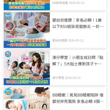
BB飲食營養 2026-05-12
嬰幼兒健康｜家長必睇！1歲
以下RSV感染易變肺炎 一針長
效抗體 即時產生保護
嬰幼兒健康 2026-05-12
湊仔學堂｜小朋友成日問「點
解？」5大貼士應對孩子十萬
個為甚麼
湊仔學堂 2026-03-23
BB睡眠｜常見BB睡眠陷阱 增
嬰兒猝死風險 家長必睇 4個
BB睡眠安全建議