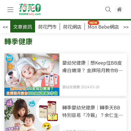
文章資訊
荷花門市
荷花網店
Mon Bebe網店
荷
<<
>>
轉季健康
嬰幼兒健康｜想Keep住BB皮
膚白嫩滑？ 金牌陪月教你BB
皮膚保養3步曲
嬰幼兒健康 2024-03-20
轉季嬰幼兒健康｜轉季天BB
特別容易「冷親」？余仁生嬰
幼兒3寶 3個月以下嬰兒適用
紓緩感冒症狀+咳嗽+頑痰