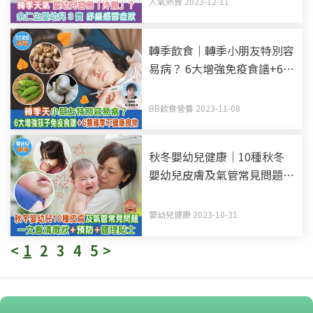
人氣熱賣 2023-12-11
轉季飲食｜轉季小朋友特別容
易病？ 6大增強免疫食譜+6類
轉季不健康食物
BB飲食營養 2023-11-08
秋冬嬰幼兒健康｜10種秋冬
嬰幼兒皮膚及氣管常見問題
一文看清徵狀+預防+護理貼
士
嬰幼兒健康 2023-10-31
<
1
2
3
4
5
>