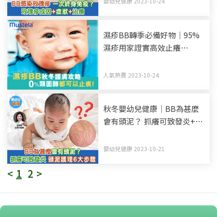
嬰幼兒健康 2023-10-24
濕疹BB轉季必備好物｜95%
濕疹用家證實高效止癢
Mustela 全新
STELATOPIA+有機認證嬰兒
人氣熱賣 2023-10-24
特強止痕補脂膏
秋冬嬰幼兒健康｜BB為甚麼
會有頭泥？ 抓癢可致發炎+頭
泥護理6大步驟
嬰幼兒健康 2023-10-21
<
1
2
>