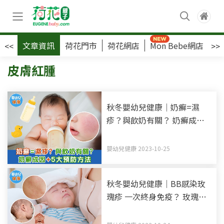
文章資訊
荷花門市
荷花網店
Mon Bebe網店
荷
<<
>>
皮膚紅腫
秋冬嬰幼兒健康｜奶癬=濕
疹？與飲奶有關？ 奶癬成因
+5大預防方法
嬰幼兒健康 2023-10-25
秋冬嬰幼兒健康｜BB感染玫
瑰疹 一次終身免疫？ 玫瑰疹
成因+症狀+治療