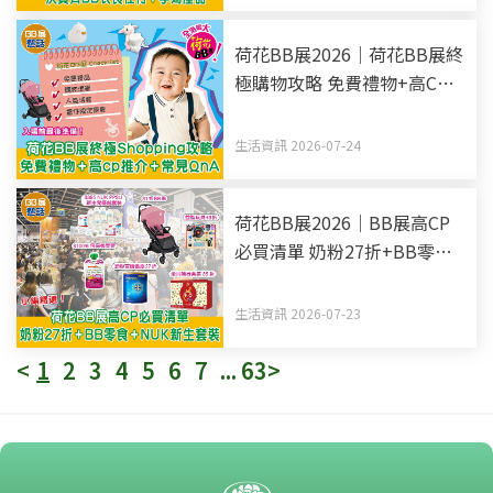
荷花BB展2026｜荷花BB展終
極購物攻略 免費禮物+高CP
推介+常見QnA 入場前最後準
備！
生活資訊 2026-07-24
荷花BB展2026｜BB展高CP
必買清單 奶粉27折+BB零食
+NUK新生套裝
生活資訊 2026-07-23
<
1
2
3
4
5
6
7
...
63
>