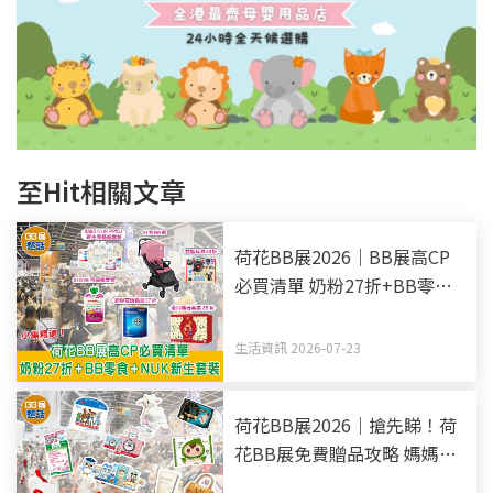
至Hit相關文章
荷花BB展2026｜BB展高CP
必買清單 奶粉27折+BB零食
+NUK新生套裝
生活資訊 2026-07-23
荷花BB展2026｜搶先睇！荷
花BB展免費贈品攻略 媽媽會
迎新禮物+BB尿片+益智教材