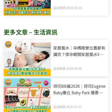
片規格
生活資訊 2023-06-16
更多文章 – 生活資訊
家居風水｜孕媽睡覺位置都有
講究？懷孕期間家居風水3大
宜忌
生活資訊 2026-08-08
荷花BB展2026｜荷花Eugene
Baby攤位 Baby Park 優惠低
至15折起 一次買齊BB衣食住
行+孕媽產品
生活資訊 2026-07-27