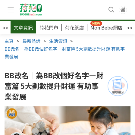
文章資訊
荷花門市
荷花網店
Mon Bebe網店
荷
<<
>>
主頁
>
最新熱話
>
生活資訊
>
BB改名｜為BB改個好名字—財富篇 5大劃數提升財運 有助事
業發展
BB改名｜為BB改個好名字—財
富篇 5大劃數提升財運 有助事
業發展