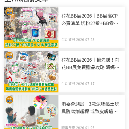
荷花BB展2026｜BB展高CP
必買清單 奶粉27折+BB零食
+NUK新生套裝
生活資訊 2026-07-23
荷花BB展2026｜搶先睇！荷
花BB展免費贈品攻略 媽媽會
迎新禮物+BB尿片+益智教材
生活資訊 2026-07-17
消委會測試｜3款泥膠黏土玩
具防腐劑超標 或致皮膚過敏
部分標籤欠安全提醒
時事搜查 2026-01-06