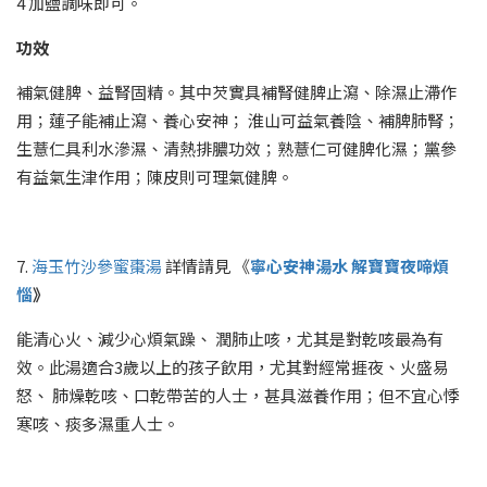
4 加鹽調味即可。
功效
補氣健脾、益腎固精。其中芡實具補腎健脾止瀉、除濕止滯作
用；蓮子能補止瀉、養心安神； 淮山可益氣養陰、補脾肺腎；
生薏仁具利水滲濕、清熱排膿功效；熟薏仁可健脾化濕；黨參
有益氣生津作用；陳皮則可理氣健脾。
7.
海玉竹沙參蜜棗湯
詳情請見 《
寧心安神湯水
解寶寶夜啼煩
惱
》
能清心火、減少心煩氣躁、 潤肺止咳，尤其是對乾咳最為有
效。此湯適合3歲以上的孩子飲用，尤其對經常捱夜、火盛易
怒、 肺燥乾咳、口乾帶苦的人士，甚具滋養作用；但不宜心悸
寒咳、痰多濕重人士。