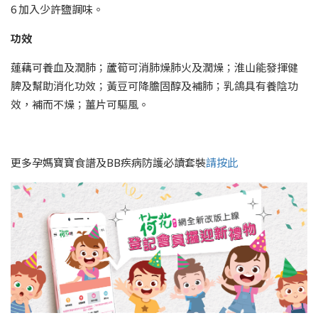
6 加入少許鹽調味。
功效
蓮藕可養血及潤肺；蘆筍可消肺燥肺火及潤燥；淮山能發揮健
脾及幫助消化功效；黃豆可降膽固醇及補肺；乳鴿具有養陰功
效，補而不燥；薑片可驅風。
更多孕媽寶寶食譜及BB疾病防護必讀套裝
請按此