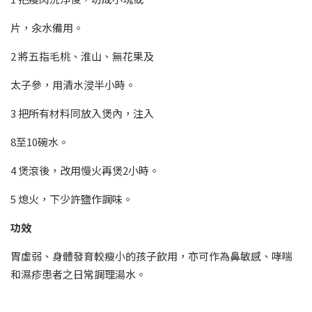
片，汆水備用。
2 將五指毛桃、淮山、無花果及
太子參，用清水浸半小時。
3 把所有材料同放入煲內，注入
8至10碗水。
4 煲滾後，改用慢火再煲2小時。
5 熄火，下少許鹽作調味。
功效
胃虛弱、身體發育較瘦小的孩子飲用，亦可作為鼻敏感、哮喘
和濕疹患者之日常調理湯水。