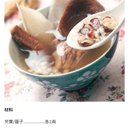
材料
芡實/蓮子.........................各1両