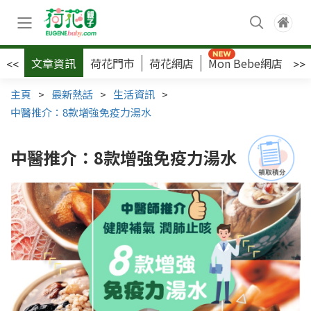
文章資訊
荷花門市
荷花網店
Mon Bebe網店
荷
<<
>>
主頁
>
最新熱話
>
生活資訊
>
中醫推介：8款增強免疫力湯水
中醫推介：8款增強免疫力湯水