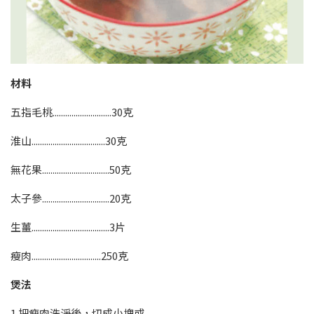
材料
五指毛桃............................30克
淮山...................................30克
無花果................................50克
太子參................................20克
生薑.....................................3片
瘦肉.................................250克
煲法
1 把瘦肉洗淨後，切成小塊或