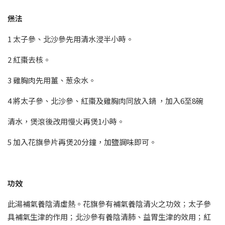
㷛法
1 太子參、北沙參先用清水浸半小時。
2 紅棗去核。
3 雞胸肉先用薑、葱汆水。
4 將太子參、北沙參、紅棗及雞胸肉同放入鍋 ，加入6至8碗
清水，煲滾後改用慢火再煲1小時。
5 加入花旗參片再煲20分鐘，加鹽調味即可。
功效
此湯補氣養陰清虛熱。花旗參有補氣養陰清火之功效；太子參
具補氣生津的作用；北沙參有養陰清肺、益胃生津的效用；紅