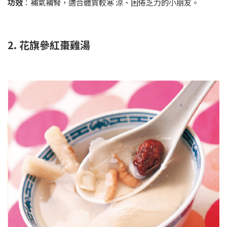
功效
：補氣補腎，適合體質較寒 涼、困倦乏力的小朋友。
2. 花旗參紅棗雞湯