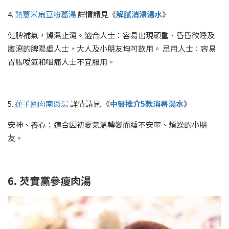
4.
熟薏米扁豆粉葛湯
詳情請見《
解膩消滯湯水
》
健脾補氣，燥濕止瀉。適合人士：容易出現頭重、昏昏欲睡及
腹瀉的脾陽虛人士，大人及小朋友均可飲用。 忌用人士：容易
胃脹噯氣和咽痛人士不宜服用。
5.
蓮子圓肉南棗湯
詳情請見 《
中醫推介
5
款消暑湯水
》
安神、養心；適合因初夏氣溫轉變而睡不安寧、煩躁的小朋
友。
6. 芡實黨參瘦肉湯