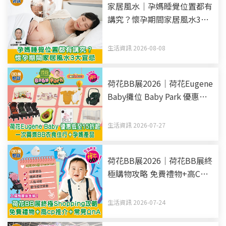
家居風水｜孕媽睡覺位置都有
講究？懷孕期間家居風水3大
宜忌
生活資訊 2026-08-08
荷花BB展2026｜荷花Eugene
Baby攤位 Baby Park 優惠低
至15折起 一次買齊BB衣食住
行+孕媽產品
生活資訊 2026-07-27
荷花BB展2026｜荷花BB展終
極購物攻略 免費禮物+高CP
推介+常見QnA 入場前最後準
備！
生活資訊 2026-07-24