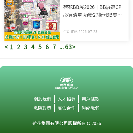
荷花BB展2026｜BB展高CP
必買清單 奶粉27折+BB零食
+NUK新生套裝
生活資訊 2026-07-23
<
1
2
3
4
5
6
7
...
63
>
關於我們
人才招募
用戶條款
私隱政策
廣告合作
聯絡我們
荷花集團有限公司版權所有 © 2026