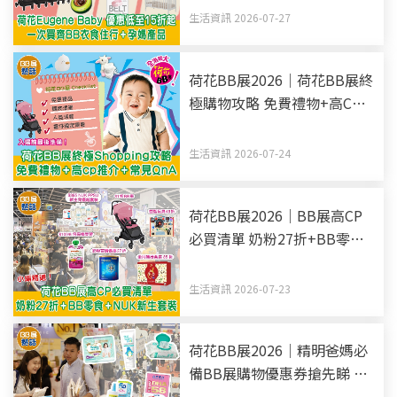
行+孕媽產品
生活資訊 2026-07-27
荷花BB展2026｜荷花BB展終
極購物攻略 免費禮物+高CP
推介+常見QnA 入場前最後準
備！
生活資訊 2026-07-24
荷花BB展2026｜BB展高CP
必買清單 奶粉27折+BB零食
+NUK新生套裝
生活資訊 2026-07-23
荷花BB展2026｜精明爸媽必
備BB展購物優惠券搶先睇 38
個書仔限定免費禮物+優惠