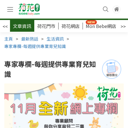
文章資訊
荷花門市
荷花網店
Mon Bebe網店
荷
<<
>>
主頁
>
最新熱話
>
生活資訊
>
專家專欄-每週提供專業育兒知識
專家專欄-每週提供專業育兒知
識