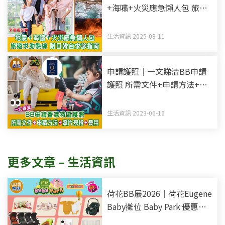
+海嘯+火災應急懶人包 旅遊
求助熱線 附日韓台求診指南
生活資訊 2025-08-11
申請護照｜一文睇清BB申請
護照 所需文件+申請方法+照
片規格
生活資訊 2023-06-16
更多文章 – 生活資訊
荷花BB展2026｜荷花Eugene
Baby攤位 Baby Park 優惠低
至15折起 一次買齊BB衣食住