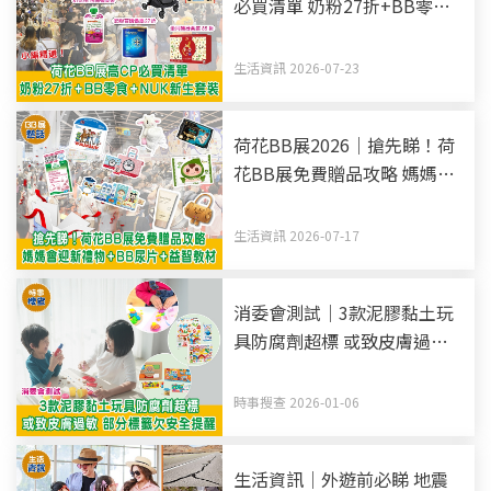
必買清單 奶粉27折+BB零食
+NUK新生套裝
生活資訊 2026-07-23
荷花BB展2026｜搶先睇！荷
花BB展免費贈品攻略 媽媽會
迎新禮物+BB尿片+益智教材
生活資訊 2026-07-17
消委會測試｜3款泥膠黏土玩
具防腐劑超標 或致皮膚過敏
部分標籤欠安全提醒
時事搜查 2026-01-06
生活資訊｜外遊前必睇 地震