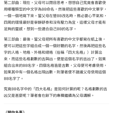
第二部曲：現在，父母可以閉目思考，想想自己究竟會喜歡使
用哪種類型的中文字為BB命名，然後把這些喜歡的中文單字，
一個一個地寫下來。當父母在替BB改名時，務必要心平氣和，
四周的環境最好是寧靜舒泰和沒有壓力為宜，這樣父母才能有
足夠的靈感，想到一些適合自己BB的名字。
第三部曲：最後，當父母把所有喜歡的中文字都寫在紙上後，
便可以把這些字組合成一個一個好聽的名字，然後再把這些名
字的人格、地格、外格和總格（俗稱「四大名格」）計算出
來，而這些名格劃數的吉與凶，便是這個名字的吉凶了。如果
組合出來的BB名字，四個名格皆是吉數，父母便可考慮使用，
如果其中有一個名格出現凶數，則筆者便不建議父母使用這個
BB名字了。
究竟BB名字中的「四大名格」是如何計算的呢？名格劃數的吉
凶又是甚麼呢？筆者會在餘下的專欄繼續為父母講解。
《
關你名事
》