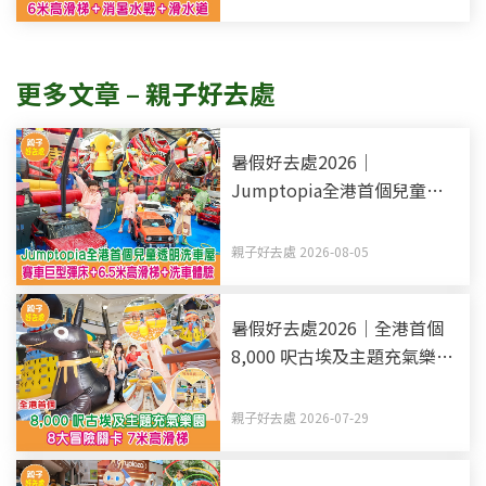
更多文章 – 親子好去處
暑假好去處2026｜
Jumptopia全港首個兒童透
明洗車屋 賽車巨型彈床+6.5
米高滑梯+洗車體驗
親子好去處 2026-08-05
暑假好去處2026｜全港首個
8,000 呎古埃及主題充氣樂園
8大冒險關卡 7米高滑梯
親子好去處 2026-07-29