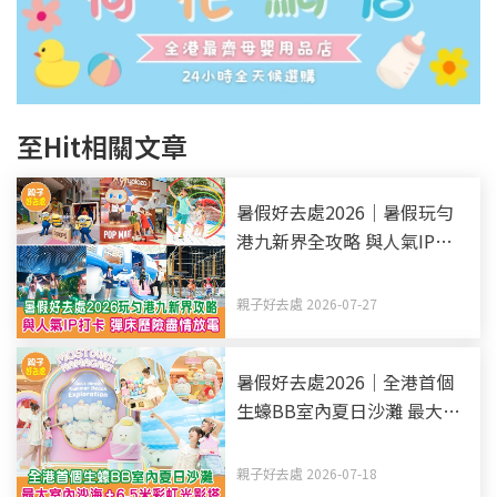
至Hit相關文章
暑假好去處2026｜暑假玩勻
港九新界全攻略 與人氣IP打
卡 彈床歷險盡情放電（持續
更新）
親子好去處 2026-07-27
暑假好去處2026｜全港首個
生蠔BB室內夏日沙灘 最大室
內沙海+6.5米彩虹光影塔
親子好去處 2026-07-18