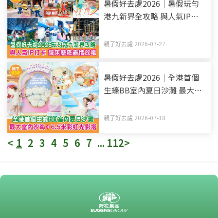
暑假好去處2026｜暑假玩勻
港九新界全攻略 與人氣IP打
卡 彈床歷險盡情放電（持續
更新）
親子好去處 2026-07-27
暑假好去處2026｜全港首個
生蠔BB室內夏日沙灘 最大室
內沙海+6.5米彩虹光影塔
親子好去處 2026-07-18
<
1
2
3
4
5
6
7
...
112
>