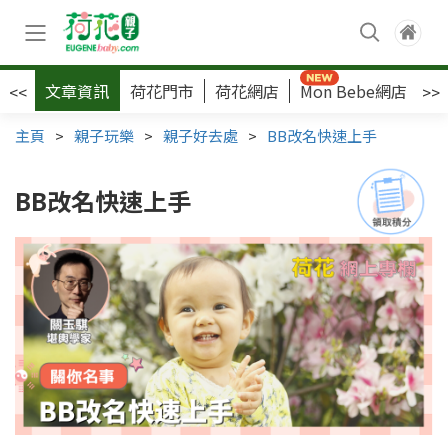
文章資訊
荷花門市
荷花網店
Mon Bebe網店
荷
<<
>>
主頁
>
親子玩樂
>
親子好去處
>
BB改名快速上手
BB改名快速上手