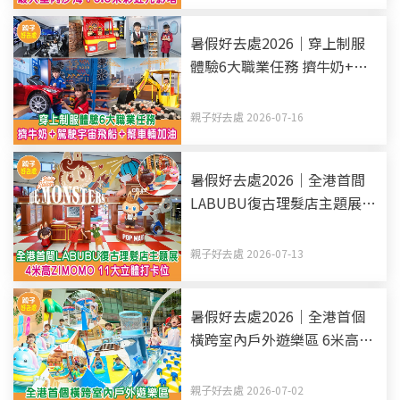
暑假好去處2026｜穿上制服
體驗6大職業任務 擠牛奶+駕
駛宇宙飛船+幫車輛加油
親子好去處 2026-07-16
暑假好去處2026｜全港首間
LABUBU復古理髮店主題展 4
米高ZIMOMO 11大立體打卡
位
親子好去處 2026-07-13
暑假好去處2026｜全港首個
橫跨室內戶外遊樂區 6米高滑
梯+消暑水戰+滑水道
親子好去處 2026-07-02