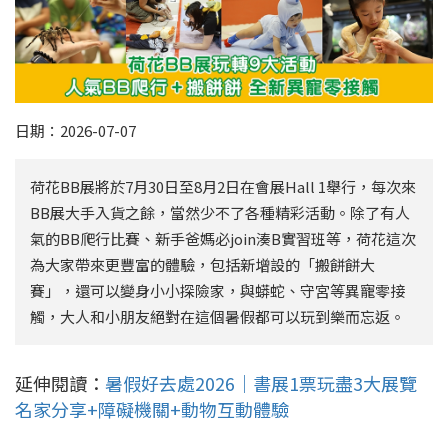
日期：2026-07-07
荷花BB展將於7月30日至8月2日在會展Hall 1舉行，每次來
BB展大手入貨之餘，當然少不了各種精彩活動。除了有人
氣的BB爬行比賽、新手爸媽必join湊B實習班等，荷花這次
為大家帶來更豐富的體驗，包括新增設的「搬餅餅大
賽」，還可以變身小小探險家，與蟒蛇、守宮等異寵零接
觸，大人和小朋友絕對在這個暑假都可以玩到樂而忘返。
延伸閱讀：
暑假好去處2026｜書展1票玩盡3大展覽
名家分享+障礙機關+動物互動體驗