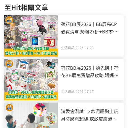
至Hit相關文章
荷花BB展2026｜BB展高CP
必買清單 奶粉27折+BB零食
+NUK新生套裝
生活資訊 2026-07-23
荷花BB展2026｜搶先睇！荷
花BB展免費贈品攻略 媽媽會
迎新禮物+BB尿片+益智教材
生活資訊 2026-07-17
消委會測試｜3款泥膠黏土玩
具防腐劑超標 或致皮膚過敏
部分標籤欠安全提醒