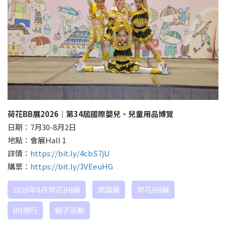
荷花
BB
展
2026
｜第
34
屆國際嬰兒、兒童用品博覽
日期：7月30-8月2日
地點：會展Hall 1
詳情：
https://bit.ly/4cbS7jU
購票：
https://bit.ly/3VEeuHG
2026年8月荷花BB展
爬蟲展
荷花BB展
BB爬行
親子活動