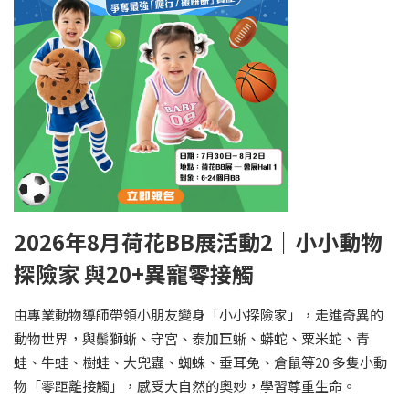
2026年8月荷花BB展活動2｜小小動物
探險家 與20+異寵零接觸
由專業動物導師帶領小朋友變身「小小探險家」，走進奇異的
動物世界，與鬃獅蜥、守宮、泰加巨蜥、蟒蛇、粟米蛇、青
蛙、牛蛙、樹蛙、大兜蟲、蜘蛛、垂耳兔、倉鼠等20 多隻小動
物「零距離接觸」，感受大自然的奧妙，學習尊重生命。