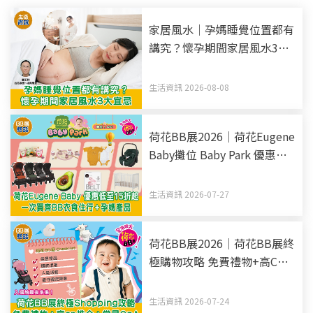
家居風水｜孕媽睡覺位置都有
講究？懷孕期間家居風水3大
宜忌
生活資訊 2026-08-08
荷花BB展2026｜荷花Eugene
Baby攤位 Baby Park 優惠低
至15折起 一次買齊BB衣食住
行+孕媽產品
生活資訊 2026-07-27
荷花BB展2026｜荷花BB展終
極購物攻略 免費禮物+高CP
推介+常見QnA 入場前最後準
備！
生活資訊 2026-07-24