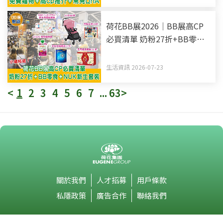
荷花BB展2026｜BB展高CP
必買清單 奶粉27折+BB零食
+NUK新生套裝
生活資訊 2026-07-23
<
1
2
3
4
5
6
7
...
63
>
關於我們
人才招募
用戶條款
私隱政策
廣告合作
聯絡我們
荷花集團有限公司版權所有 © 2026