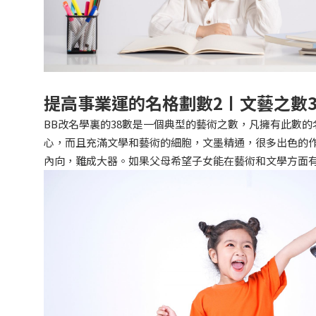
提高事業運的名格劃數2〡文藝之數3
BB改名學裏的38數是一個典型的藝術之數，凡擁有此數
心，而且充滿文學和藝術的細胞，文墨精通，很多出色的作
內向，難成大器。如果父母希望子女能在藝術和文學方面有