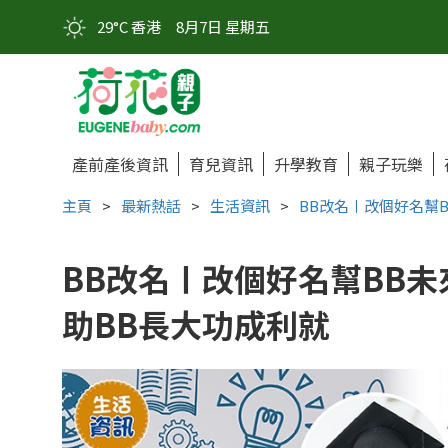
29°C 香港
8月7日 星期五
產前產後資訊
育兒資訊
升學教育
親子玩樂
主頁
>
最新熱話
>
生活資訊
>
BB改名〡改個好名幫
BB改名〡改個好名幫BB
助BB長大功成利就