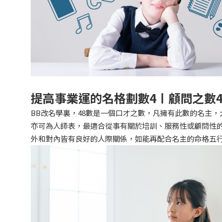
提高事業運的名格劃數4〡顧問之數4
BB改名學裏，48數是一個口才之數，凡擁有此數的名主
亦可為人師表，最適合從事有關於培訓、服務性或顧問性的
外和對內皆有良好的人際關係，如能再配合名主的命格五