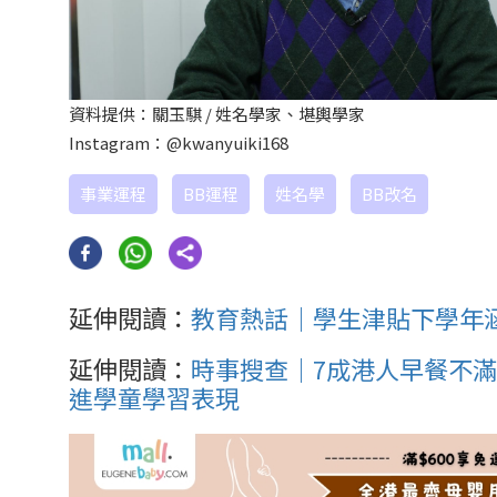
資料提供：關玉騏 / 姓名學家、堪輿學家
Instagram：@kwanyuiki168
事業運程
BB運程
姓名學
BB改名
延伸閱讀：
教育熱話｜學生津貼下學年涵蓋
延伸閱讀：
時事搜查｜7成港人早餐不滿
進學童學習表現