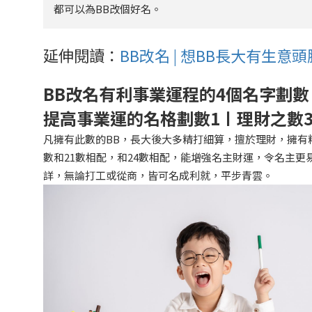
都可以為BB改個好名。
延伸閱讀：
BB改名 | 想BB長大有生
BB
改名有利事業運程的4個名字劃數
提高事業運的名格劃數1〡理財之數3
凡擁有此數的BB，長大後大多精打細算，擅於理財，擁有
數和21數相配，和24數相配，能增強名主財運，令名主更
詳，無論打工或從商，皆可名成利就，平步青雲。