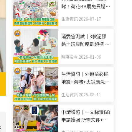
睇！荷花BB展免費贈品
攻略 媽媽會迎新禮物
生活資訊 2026-07-17
+BB尿片+益智教材
消委會測試｜3款泥膠
黏土玩具防腐劑超標 或
致皮膚過敏 部分標籤欠
時事搜查 2026-01-06
安全提醒
生活資訊｜外遊前必睇
地震+海嘯+火災應急懶
人包 旅遊求助熱線 附
生活資訊 2025-08-11
日韓台求診指南
申請護照｜一文睇清BB
申請護照 所需文件+申
可
請方法+照片規格
長