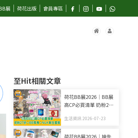
BB展
荷花出版
會員專區
至Hit相關文章
荷花BB展2026｜BB展
高CP必買清單 奶粉27
折+BB零食+NUK新生
生活資訊 2026-07-23
套裝
荷花BB展2026｜搶先