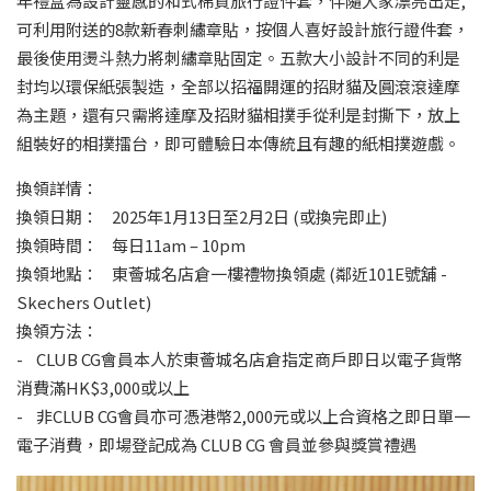
年禮盒為設計靈感的和式棉質旅行證件套，伴隨大家漂亮出走,
可利用附送的8款新春刺繡章貼，按個人喜好設計旅行證件套，
最後使用燙斗熱力將刺繡章貼固定。五款大小設計不同的利是
封均以環保紙張製造，全部以招福開運的招財貓及圓滾滾達摩
為主題，還有只需將達摩及招財貓相撲手從利是封撕下，放上
組裝好的相撲擂台，即可體驗日本傳統且有趣的紙相撲遊戲。
換領詳情：
換領日期： 2025年1月13日至2月2日 (或換完即止)
換領時間： 每日11am – 10pm
換領地點： 東薈城名店倉一樓禮物換領處 (鄰近101E號舖 -
Skechers Outlet)
換領方法：
- CLUB CG會員本人於東薈城名店倉指定商戶即日以電子貨幣
消費滿HK$3,000或以上
- 非CLUB CG會員亦可憑港幣2,000元或以上合資格之即日單一
電子消費，即場登記成為 CLUB CG 會員並參與獎賞禮遇