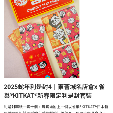
2025蛇年利是封4｜東薈城名店倉x 雀
巢®KITKAT®新春限定利是封套裝
利是封套裝一套十個，每套均附上一個以雀巢®KITKAT®日本新