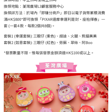
換領地點：荃灣廣場L3顧客服務中心
換領詳方法：於場內「即賺分商戶」即日以電子貨幣累積消費
滿HK$800*即可換領「PIXAR達摩幸運利是封•座枱揮春」一
套 (一套4 款，每款2個共8個)。
套裝1 (幸運套裝): 三眼仔 (紫色)、胡迪、火腿、熊貓美美
套裝2 (如意套裝): 三眼仔 (紅色)、勞蘇、翠絲、阿Boo
*發票數量不限，惟每張發票金額須達HK$100或以上。