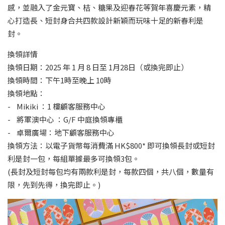
感，並融入了金元寶、桔、糖果及迎春花等賀年喜慶元素，精
心打造長、短封身合共四款設計新穎而玩味十足的新春利是
封。
換領詳情
換領日期：2025 年 1 月 8 日至 1月28日（或換完即止）
換領時間：下午1時至晚上 10時
換領地點：
- Mikiki ：1 樓顧客服務中心
- 將軍澳中心 ：G/F 中庭換領專櫃
- 卓爾廣場：地下顧客服務中心
換領方法：以電子貨幣每消費滿 HK$800* 即可換領長封或短封
利是封一包，每組單據最多可換領3包。
(長封及短封每包均有兩款利是封，每款四個，共八個，數量有
限，先到先得，換完即止。)