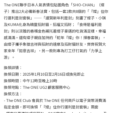
The ONE聯手日本人氣表情包貼圖角色「SHO-CHAN」（燦
子）推出2大必備新春法寶，包括一套2款共8個的「『燦』住你
行運利是封套裝」──「謹賀新年利是封」刻畫了燦子、小琪
及KUMA化身為精靈招財貓，招福又招財；「食得是福利是
封」則以淡雅的香檳金色襯托着燦子豪邁的吃貨滿足樣，幸福
感滿滿。還有燦子親自加持的「蛇年『燦』你！揮春套裝」，
由燦子攜手象徵吉祥與招財的達摩及招財貓好友，齊齊祝賀大
家來年「如意吉祥」，另一款則專為打工仔打氣的「力爭上
游」。
換領詳情：
換領日期：2025年1月10日至2月16日或換完即止
換領時間：中午12時至晚上10時
換領地點：The ONE UG2 顧客服務中心
換領方法：
- The ONE Club 會員於 The ONE 任何商戶以電子貨幣消費滿
指定金額，即可換領「『燦』住你行運利是封套裝」兩套