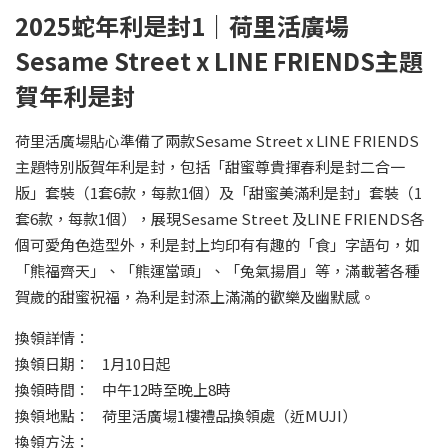
2025蛇年利是封1｜荷里活廣場
Sesame Street x LINE FRIENDS主題
賀年利是封
荷里活廣場貼心準備了兩款Sesame Street x LINE FRIENDS
主題特別版賀年利是封，包括「甜蜜尊貴揮春利是封二合一
版」套裝（1套6款，每款1個）及「甜蜜美滿利是封」套裝（1
套6款，每款1個），展現Sesame Street 及LINE FRIENDS各
個可愛角色造型外，利是封上均印有有趣的「食」字語句，如
「熊福齊天」、「熊運當頭」、「兔氣揚眉」等，滿載著各種
賀歲的甜蜜祝福，為利是封添上滿滿的歡樂及幽默感。
換領詳情：
換領日期： 1月10日起
換領時間： 中午12時至晚上8時
換領地點： 荷里活廣場1樓禮品換領處（近MUJI）
換領方法：