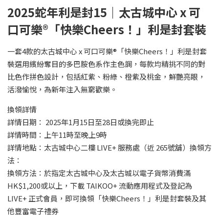
2025蛇年利是封15｜太古城中心 x 可
口可樂®「快樂Cheers！」利是封套裝
一套4款的太古城中心 x 可口可樂®「快樂Cheers！」利是封套
裝選用繽紛奪目的多巴胺色系作主色調，每款均精挑不同的對
比色作拼色設計，包括紅紫、粉綠、橙紫及桃金，鮮艷亮眼，
活潑愉悅，為新年注入無窮歡樂。
換領詳情
詳情日期： 2025年1月15日至28日或換完即止
詳情時間：上午11時至晚上9時
詳情地點：太古城中心二樓 LIVE+ 服務處（近 265號舖）換領方
法：
換領方法：於指定太古城中心及太古城以電子貨幣消費滿
HK$1,200或以上，下載 TAIKOO+ 流動應用程式及登記為
LIVE+ 正式會員，即可換領「快樂Cheers！」利是封套裝及其
他豐富電子禮券