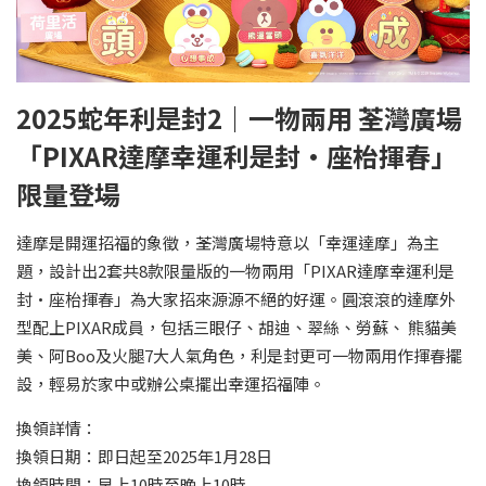
2025蛇年利是封2｜一物兩用 荃灣廣場
「PIXAR達摩幸運利是封•座枱揮春」
限量登場
達摩是開運招福的象徵，荃灣廣場特意以「幸運達摩」為主
題，設計出2套共8款限量版的一物兩用「PIXAR達摩幸運利是
封•座枱揮春」為大家招來源源不絕的好運。圓滾滾的達摩外
型配上PIXAR成員，包括三眼仔、胡迪、翠絲、勞蘇、 熊貓美
美、阿Boo及火腿7大人氣角色，利是封更可一物兩用作揮春擺
設，輕易於家中或辦公桌擺出幸運招福陣。
換領詳情：
換領日期：即日起至2025年1月28日
換領時間：早上10時至晚上10時