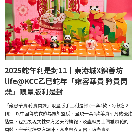
2025蛇年利是封11｜東港城X錦薈坊
life@KCC乙巳蛇年「雍容華貴 矜貴閃
爍」限量版利是封
「雍容華貴 矜貴閃爍」限量版手工利是封 (一套4款，每款各2
個)，以中國傳統衣飾為設計靈感，呈現一套4款尊貴不凡的優雅
造型，包括展現女性東方之美的旗袍，及盡顯男士儒雅風範的
唐裝，完美詮釋東方韻味，寓意豐衣足食，珠光寶氣。