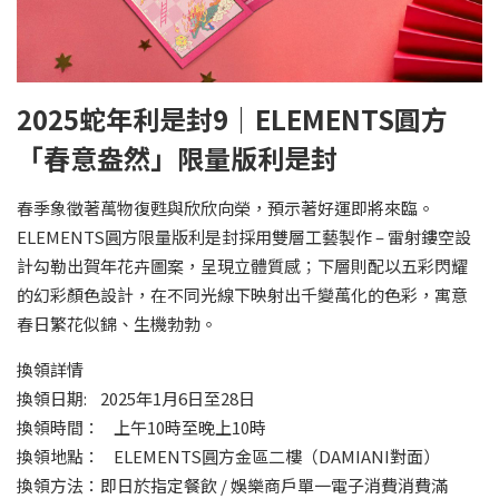
2025蛇年利是封9｜ELEMENTS圓方
「春意盎然」限量版利是封
春季象徵著萬物復甦與欣欣向榮，預示著好運即將來臨。
ELEMENTS圓方限量版利是封採用雙層工藝製作 – 雷射鏤空設
計勾勒出賀年花卉圖案，呈現立體質感；下層則配以五彩閃耀
的幻彩顏色設計，在不同光線下映射出千變萬化的色彩，寓意
春日繁花似錦、生機勃勃。
換領詳情
換領日期: 2025年1月6日至28日
換領時間： 上午10時至晚上10時
換領地點： ELEMENTS圓方金區二樓（DAMIANI對面）
換領方法：即日於指定餐飲 / 娛樂商戶單一電子消費消費滿