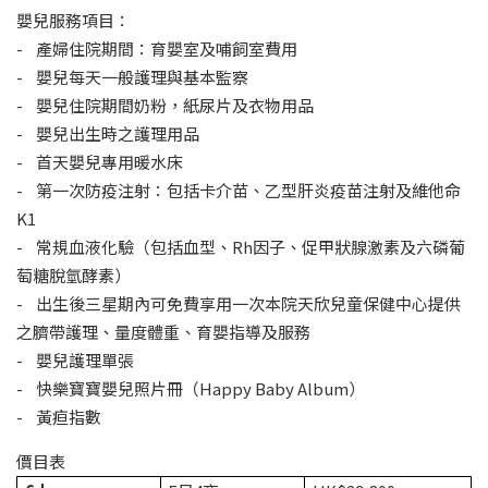
嬰兒服務項目：
- 產婦住院期間：育嬰室及哺飼室費用
- 嬰兒每天一般護理與基本監察
- 嬰兒住院期間奶粉，紙尿片及衣物用品
- 嬰兒出生時之護理用品
- 首天嬰兒專用暖水床
- 第一次防疫注射：包括卡介苗、乙型肝炎疫苗注射及維他命
K1
- 常規血液化驗（包括血型、Rh因子、促甲狀腺激素及六磷葡
萄糖脫氫酵素）
- 出生後三星期內可免費享用一次本院天欣兒童保健中心提供
之臍帶護理、量度體重、育嬰指導及服務
- 嬰兒護理單張
- 快樂寶寶嬰兒照片冊（Happy Baby Album）
- 黃疸指數
價目表