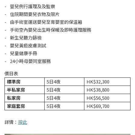
- 婴兒例行護理及及監察
- 住院期間要兒衣物及限片
- 由手術室運送嬰兒至育嬰室的保温箱
- 手術空內嬰兒出生時保暖及即時護理服務
- 新生兒聽力篩檢
- 嬰兒黃疸皮膚測試
- 兒童健康手冊
- 24小時母嬰同室服務
價目表
標準房
5日4夜
HK$32,300
半私家房
5日4夜
HK$38,800
私家房
5日4夜
HK$56,500
家庭套房
5日4夜
HK$69,700
詳情：
按此