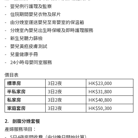
- 婴兒例行護理及監察
- 住院期間嬰兒衣物及尿片
- 由分娩室運送嬰兒至育嬰室的保温箱
- 分娩室內嬰兒出生時保暖及即時護理服務
- 新生兒聽力篩檢
- 嬰兒黃疸皮膚測試
- 兒童健康手冊
- 24小時母嬰同室服務
價目表
標準房
3日2夜
HK$23,000
半私家房
3日2夜
HK$31,800
私家房
3日2夜
HK$40,800
家庭套房
3日2夜
HK$50,300
2. 剖腹分娩套餐
產婦服務項目：
- 5日4夜房間收費（由分晚日開始計算）