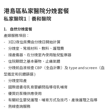
港島區私家醫院分娩套餐
私家醫院1｜養和醫院
1. 自然分娩套餐
產婦服務項目：
- 3日2夜住房費由分娩日開始計算
- 分娩室、常規材料、敷料、護理費
- 接產儀器、在分娩室內使用胎兒監察器
- 住院期間之基本藥物、止痛氣體
- 分娩前血液檢查 CBP（全血計數）及 type and screen（血
型鑑定和抗體篩選 )
- 分娩室陪產
- 國際證書母乳育嬰顧問指導母乳哺育
- 優質奶泵機供應使用
- 有關初生嬰兒護理、哺育方式及技巧、產後護理之指導
- 熱線查詢服務