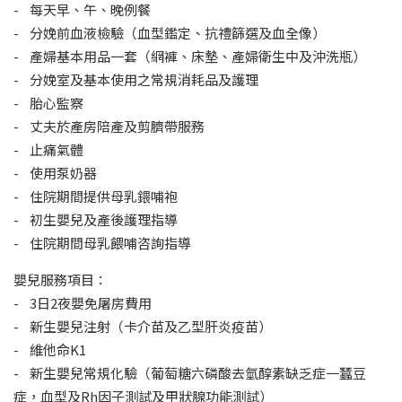
- 每天早、午、晚例餐
- 分娩前血液檢驗（血型鑑定、抗禮篩選及血全像）
- 產婦基本用品一套（網褲、床墊、產婦衛生中及沖洗瓶）
- 分娩室及基本使用之常規消耗品及護理
- 胎心監察
- 丈夫於產房陪產及剪臍帶服務
- 止痛氣體
- 使用泵奶器
- 住院期間提供母乳鍡哺袍
- 初生嬰兒及產後護理指導
- 住院期間母乳餵哺咨詢指導
嬰兒服務項目：
- 3日2夜嬰免屠房費用
- 新生嬰兒注射（卡介苗及乙型肝炎疫苗）
- 維他命K1
- 新生嬰兒常規化驗（葡萄糖六磷酸去氫醇素缺乏症一蠶豆
症，血型及Rh因子測試及甲狀腺功能測試）