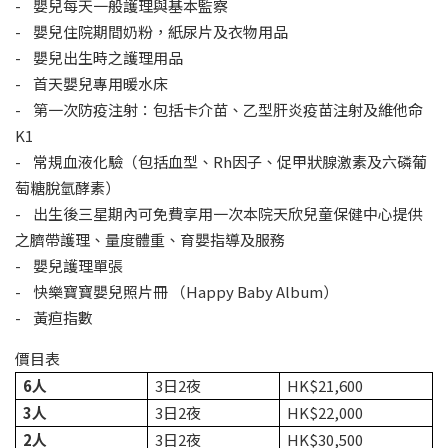
- 嬰兒每天一般護理與基本監察
- 嬰兒住院期間奶粉，紙尿片及衣物用品
- 嬰兒出生時之護理用品
- 首天嬰兒專用暖水床
- 第一次防疫注射：包括卡介苗、乙型肝炎疫苗注射及維他命
K1
- 常規血液化驗（包括血型、Rh因子、促甲狀腺激素及六磷葡
萄糖脫氫酵素）
- 出生後三星期內可免費享用一次本院天欣兒童保健中心提供
之臍帶護理、量度體重、育嬰指導及服務
- 嬰兒護理單張
- 快樂寶寶嬰兒照片冊 （Happy Baby Album）
- 黃疸指數
價目表
6
人
3日2夜
HK$21,600
3
人
3日2夜
HK$22,000
2
人
3日2夜
HK$30,500