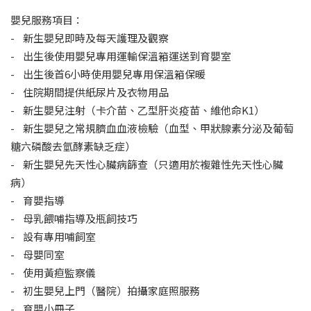
嬰兒服務項目：
- 新生嬰兒即時及每天護理及觀察
- 出生後使用嬰兒專用運輸保溫箱運送到育嬰室
- 出生後首6小時使用嬰兒專用保溫箱保暖
- 住院期間提供紙尿片及衣物用品
- 新生嬰兒注射（卡介苗、乙型肝炎疫苗、維他命K1）
- 新生嬰兒之常規臍血血液檢驗（血型、甲狀腺素分泌及葡萄
糖六磷酸去氫酵素缺乏症）
- 新生嬰兒先天性心臟病篩查（只適用於複雜性先天性心臟
病）
- 育嬰指導
- 母乳餵哺指導及瓶飼技巧
- 設有專用哺飼室
- 母嬰同室
- 使用黃疸監察儀
- 初生嬰兒上門（醫院）拍攝家庭照服務
- 育嬰小冊子