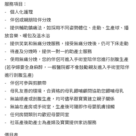
服務項目：
- 個人化護理
- 伴侶或親朋陪伴分娩
- 提供輔助鎮痛法，如採用不同姿勢體位、走動、生產球、播
放音樂、暖包及溫水浴
- 提供笑氣和無痛分娩服務，接受無痛分娩後，仍可下床走動
- 待產及分娩時，提供一對一的助產士服務
- 使用無痛分娩，您的伴侶可進入手術室陪伴您進行剖腹生產
(若孕婦要全身麻醉，一般醫院都不會鼓勵親友進入手術室陪伴
進行剖腹生產)
- 伴侶可參與剪臍帶
- 母乳友善的環境，合資格的母乳餵哺顧問協助您餵哺母乳
- 無論順產或剖腹生產，均可儘早跟寶寶建立親子關係
- 無論在產房或手術室，生產後可隨即作母嬰肌膚接觸
- 任何房間類別均歡迎母嬰同室
- 社區產後助產士為產婦及寶寶提供家訪服務
價目表