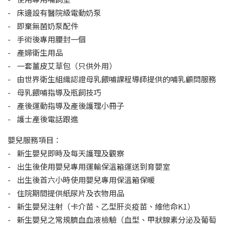
- 床邊設有醫院級電動奶泵
- 即棄無菌奶泵配件
- 手術後專用腰封一個
- 產婦衛生用品
- 一套薑皮艾草包（只供外用）
- 由世界衛生組織認證母乳餵哺課程導師提供的哺乳顧問服務
- 母乳餵哺指導及瓶飼技巧
- 產後運動指導及產後護理小冊子
- 護士產後電話跟進
嬰兒服務項目：
- 新生嬰兒即時及每天護理及觀察
- 出生後使用嬰兒專用運輸保溫箱運送到育嬰室
- 出生後首六小時使用嬰兒專用保溫箱保暖
- 住院期間提供紙尿片及衣物用品
- 新生嬰兒注射（卡介苗、乙型肝炎疫苗、維他命K1）
- 新生嬰兒之常規臍血血液檢驗（血型、甲狀腺素分泌及葡萄