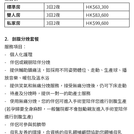
標準房
3日2夜
HK$63,300
雙人房
3日2夜
HK$83,600
私家房
3日2夜
HK$99,600
2. 剖腹分娩套餐
服務項目：
- 個人化護理
- 伴侶或親朋陪伴分娩
- 提供輔助鎮痛法，如採用不同姿勢體位、走動、生產球、播
放音樂、暖包及溫水浴
- 提供笑氣和無痛分娩服務，接受無痛分娩後，仍可下床走動
- 待產及分娩時，提供一對一的助產士服務
- 使用無痛分娩，您的伴侶可進入手術室陪伴您進行剖腹生產
(若孕婦要全身麻醉，一般醫院都不會鼓勵親友進入手術室陪伴
進行剖腹生產)
- 伴侶可參與剪臍帶
- 母乳友善的環境，合資格的母乳餵哺顧問協助您餵哺母乳