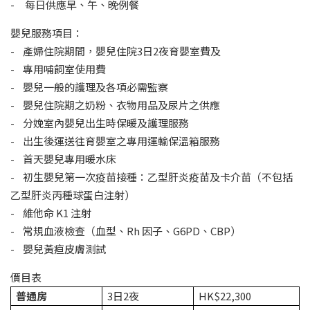
- 每日供應早、午、晚例餐
嬰兒服務項目：
- 產婦住院期間，嬰兒住院3日2夜育嬰室費及
- 專用哺飼室使用費
- 嬰兒一般的護理及各項必需監察
- 嬰兒住院期之奶粉、衣物用品及尿片之供應
- 分娩室內嬰兒出生時保暖及護理服務
- 出生後運送往育嬰室之專用運輸保溫箱服務
- 首天嬰兒專用暖水床
- 初生嬰兒第一次疫苗接種：乙型肝炎疫苗及卡介苗（不包括
乙型肝炎丙種球蛋白注射）
- 維他命 K1 注射
- 常規血液檢查（血型、Rh 因子、G6PD、CBP）
- 嬰兒黃疸皮膚測試
價目表
普通房
3日2夜
HK$22,300