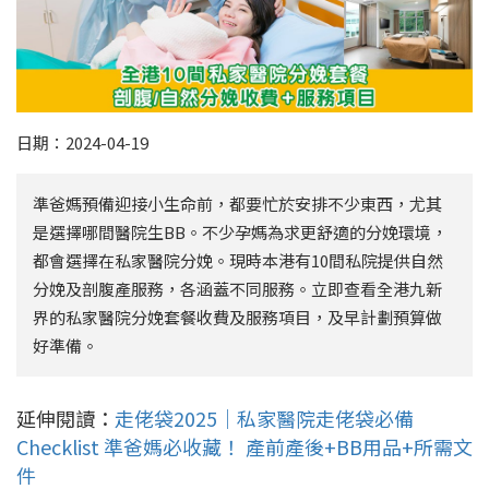
日期：2024-04-19
準爸媽預備迎接小生命前，都要忙於安排不少東西，尤其
是選擇哪間醫院生BB。不少孕媽為求更舒適的分娩環境，
都會選擇在私家醫院分娩。現時本港有10間私院提供自然
分娩及剖腹產服務，各涵蓋不同服務。立即查看全港九新
界的私家醫院分娩套餐收費及服務項目，及早計劃預算做
好準備。
延伸閱讀：
走佬袋2025｜私家醫院走佬袋必備
Checklist 準爸媽必收藏！ 產前產後+BB用品+所需文
件