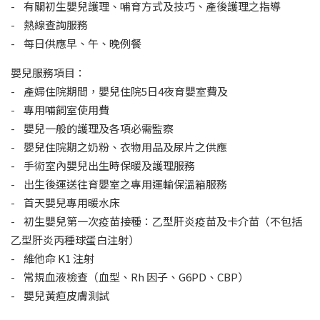
- 有關初生嬰兒護理、哺育方式及技巧、產後護理之指導
- 熱線查詢服務
- 每日供應早、午、晚例餐
嬰兒服務項目：
- 產婦住院期間，嬰兒住院5日4夜育嬰室費及
- 專用哺飼室使用費
- 嬰兒一般的護理及各項必需監察
- 嬰兒住院期之奶粉、衣物用品及尿片之供應
- 手術室內嬰兒出生時保暖及護理服務
- 出生後運送往育嬰室之專用運輸保溫箱服務
- 首天嬰兒專用暖水床
- 初生嬰兒第一次疫苗接種：乙型肝炎疫苗及卡介苗（不包括
乙型肝炎丙種球蛋白注射）
- 維他命 K1 注射
- 常規血液檢查（血型、Rh 因子、G6PD、CBP）
- 嬰兒黃疸皮膚測試