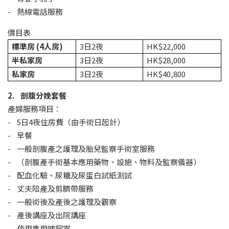
- 熱線電話服務
價目表
標準房 (4
人房)
3日2夜
HK$22,000
半私家房
3日2夜
HK$28,000
私家房
3日2夜
HK$40,800
2. 剖腹分娩套餐
產婦服務項目：
- 5日4夜住房費（由手術日起計）
- 早餐
- 一般剖腹產之護理及胎兒監察手術室服務
- （剖腹產手術基本應用藥物、設施、物料及監察儀器）
- 配血化驗、尿糖及尿蛋白試紙測試
- 丈夫陪產及剪臍帶服務
- 一般術後及產後之護理及觀察
- 產後講座及出院講座
- 使用專用哺飼室