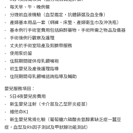
- 每天早、午、晚例餐
- 分娩前血液機驗（血型鑑定，抗體篩選及血全像）
- 產婦基本用品一套（網褲、床墊、產婦衛生巾及沖洗瓶）
- 基本例行手術室費用包括麻醉藥物，手術所需之物品及儀器
- 手術後例行觀察及護理
- 丈夫於手術室陪產及剪臍帶服務
- 使用泵奶留
- 住脘期間提供母乳餵哺袍
- 初生嬰兒及產後護理指導
- 住院期間母乳餵哺諮詢指導及輔助
嬰兒服務項目：
- 5日4夜嬰兒房費用
- 新生嬰兒注射（卡介苗及乙型肝炎疫苗）
- 維他命K1
- 新生嬰兒常規化驗（葡萄糖六磷酸去氫醇素缺乏症一蠶豆
症，血型及Rh因子測試及甲狀腺功能測試）