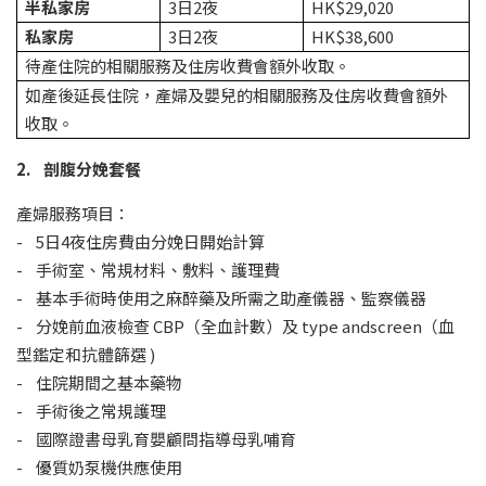
半私家房
3日2夜
HK$29,020
私家房
3日2夜
HK$38,600
待產住院的相關服務及住房收費會額外收取。
如產後延長住院，產婦及嬰兒的相關服務及住房收費會額外
收取。
2. 剖腹分娩套餐
產婦服務項目：
- 5日4夜住房費由分娩日開始計算
- 手術室、常規材料、敷料、護理費
- 基本手術時使用之麻醉藥及所需之助產儀器、監察儀器
- 分娩前血液檢查 CBP（全血計數）及 type andscreen（血
型鑑定和抗體篩選 )
- 住院期間之基本藥物
- 手術後之常規護理
- 國際證書母乳育嬰顧問指導母乳哺育
- 優質奶泵機供應使用