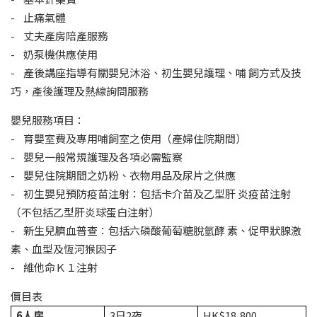
- 止痛氣體
- 丈夫產房陪產服務
- 奶泵機供應使用
- 產後講座指導有關嬰兒沐浴、初生嬰兒護理、哺 飼方式及技
巧，產後護理及熱線詢問服務
嬰兒服務項目：
- 育嬰室費及專用哺飼室之使用（產婦住院期間）
- 嬰兒一般常規護理及各項必需監察
- 嬰兒住院期間之奶粉、衣物用品及尿片之供應
- 初生嬰兒預防疫苗注射：包括卡介苗及乙型肝 炎疫苗注射
（不包括乙型肝炎球蛋白注射）
- 新生兒臍血普查：包括六磷酸葡萄糖脫氫酵 素、促甲狀腺激
素、血型及恆河猴因子
- 維他命Ｋ１注射
價目表
6
人房
3日2夜
HK$18,800