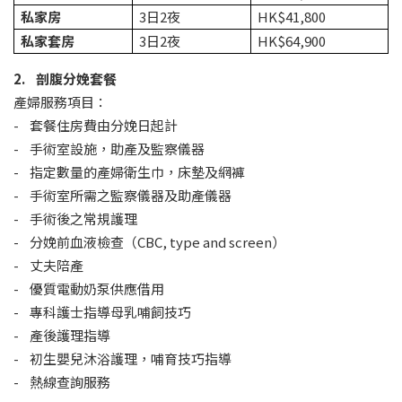
私家房
3日2夜
HK$41,800
私家套房
3日2夜
HK$64,900
2. 剖腹分娩套餐
產婦服務項目：
- 套餐住房費由分娩日起計
- 手術室設施，助產及監察儀器
- 指定數量的產婦衛生巾，床墊及網褲
- 手術室所需之監察儀器及助產儀器
- 手術後之常規護理
- 分娩前血液檢查（CBC, type and screen）
- 丈夫陪產
- 優質電動奶泵供應借用
- 專科護士指導母乳哺飼技巧
- 產後護理指導
- 初生嬰兒沐浴護理，哺育技巧指導
- 熱線查詢服務