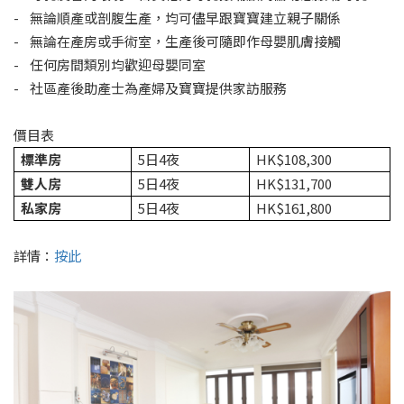
- 無論順產或剖腹生產，均可儘早跟寶寶建立親子關係
- 無論在產房或手術室，生產後可隨即作母嬰肌膚接觸
- 任何房間類別均歡迎母嬰同室
- 社區產後助產士為產婦及寶寶提供家訪服務
價目表
標準房
5日4夜
HK$108,300
雙人房
5日4夜
HK$131,700
私家房
5日4夜
HK$161,800
詳情：
按此