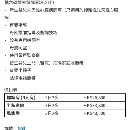
糖六磷酸去氫酵素缺乏症）
- 新生嬰兒先天性心臟病篩查（只適用於複雜性先天性心臟
病）
- 育嬰指導
- 母乳餵哺指導及瓶飼技巧
- 設有專用哺飼室
- 母嬰同室
- 使用黃疸監察儀
- 初生嬰兒上門（醫院）拍攝家庭照服務
- 育嬰小冊子
- 熱線電話服務
價目表
標準房 (4
人房)
3日2夜
HK$26,800
半私家房
3日2夜
HK$33,800
私家房
3日2夜
HK$48,000
詳情：
按此