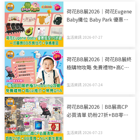
荷花BB展2026｜荷花Eugene
Baby攤位 Baby Park 優惠低
至15折起 一次買齊BB衣食住
行+孕媽產品
生活資訊 2026-07-27
荷花BB展2026｜荷花BB展終
極購物攻略 免費禮物+高CP
推介+常見QnA 入場前最後準
備！
生活資訊 2026-07-24
荷花BB展2026｜BB展高CP
必買清單 奶粉27折+BB零食
+NUK新生套裝
生活資訊 2026-07-23