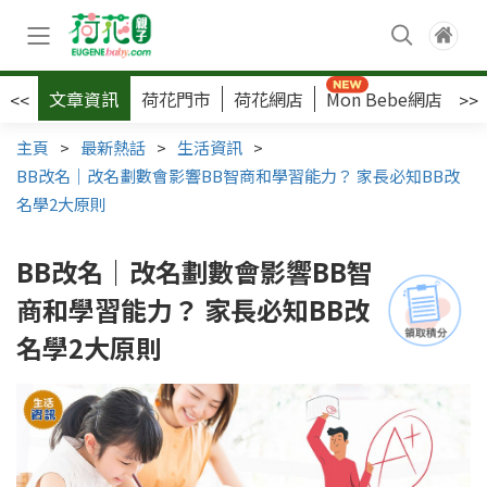
文章資訊
荷花門市
荷花網店
Mon Bebe網店
荷
<<
>>
主頁
>
最新熱話
>
生活資訊
>
BB改名｜改名劃數會影響BB智商和學習能力？ 家長必知BB改
名學2大原則
BB改名｜改名劃數會影響BB智
商和學習能力？ 家長必知BB改
名學2大原則