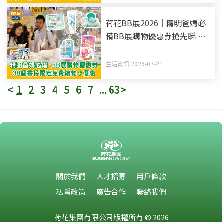
荷花BB展2026｜精明爸媽必
備BB展購物優惠券搶先睇 38
個書仔限定免費禮物+優惠
生活資訊 2026-07-21
<
1
2
3
4
5
6
7
...
63
>
關於我們
人才招募
用戶條款
私隱政策
廣告合作
聯絡我們
荷花集團有限公司版權所有 © 2026