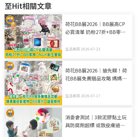
至Hit相關文章
荷花BB展2026｜BB展高CP
必買清單 奶粉27折+BB零食
+NUK新生套裝
生活資訊 2026-07-23
荷花BB展2026｜搶先睇！荷
花BB展免費贈品攻略 媽媽會
迎新禮物+BB尿片+益智教材
生活資訊 2026-07-17
消委會測試｜3款泥膠黏土玩
具防腐劑超標 或致皮膚過敏
部分標籤欠安全提醒