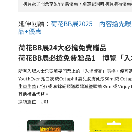
購買電子門票享8折早鳥優惠，別忘記同時購買購物優惠
延伸閱讀：
荷花BB展2025｜內容搶先曝
品+優惠
荷花BB展24大必搶免費贈品
荷花BB展必搶免費贈品1｜博覽「入
所有入場人士只要填妥門票上的「入場獎賞」表格，便可憑
YouthEver 亮白飲 或Cetaphil 嬰兒潤膚乳液50ml或 C
生益生菌 (7包) 或 李錦記頭道原釀減鹽頭抽 35ml或 Vir
其他禮品代替。
換領攤位：U01