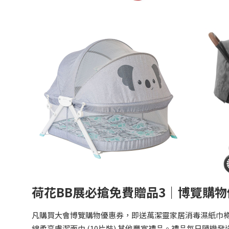
荷花BB展必搶免費贈品3｜博覽購
凡購買大會博覽購物優惠券，即送萬潔靈家居消毒濕紙巾樽裝 或 
綿柔亮膚潔面巾 (10片裝) 其他豐富禮品。禮品每日隨機