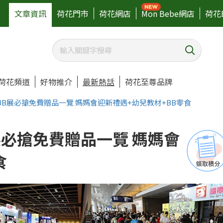
文章資訊
荷花門市
荷花網店
Mon Bebe網店
荷花
荷花頻道
好物推介
最新熱話
荷花至尊品牌
花BB展必搶免費贈品一覽 媽媽會迎新禮遇+幼兒教材+BB零食
B展必搶免費贈品一覽 媽媽會
食