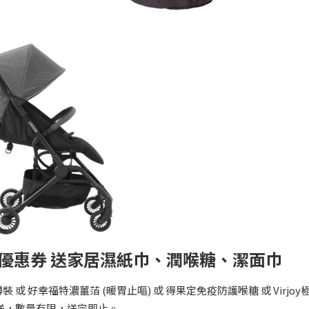
物優惠券 送家居濕紙巾、潤喉糖、潔面巾
好幸福特濃薑萡 (暖胃止嘔) 或 得果定免疫防護喉糖 或 Virjoy
發送，數量有限，送完即止。