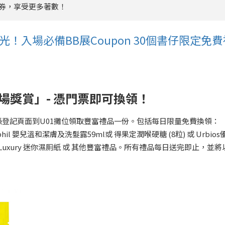
券，享受更多著數！
光！入場必備BB展Coupon 30個書仔限定免費
場獎賞」- 憑門票即可換領！
登記頁面到U01攤位領取豐富禮品一份。包括每日限量免費換領：
etaphil 嬰兒溫和潔膚及洗髮露59ml或 得果定潤喉硬糖 (8粒) 或 Urbios
joy Luxury 迷你濕厠紙 或 其他豐富禮品。所有禮品每日送完即止，並將