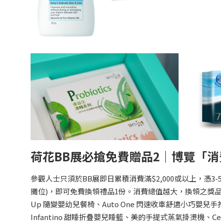
荷花BB展必搶免費贈品2｜博覽「消
參觀人士只須於BB展即日累積消費滿$2,000或以上，憑3-5
攤位)，即可免費換領禮品1份。消費總值越大，換領之獎品價值越高
Up 隨變嬰幼兒餐椅、Auto One 閃速收車舒適小巧嬰兒手推
Infantino 甜睡折疊嬰兒睡籃、美的手提式蒸氣掛燙機、