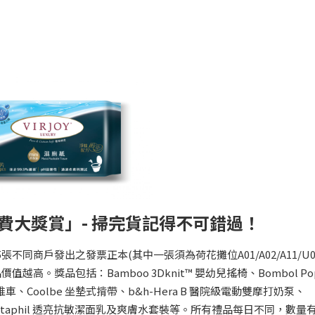
費大獎賞」- 掃完貨記得不可錯過！
張不同商戶發出之發票正本(其中一張須為荷花攤位A01/A02/A11/U0
。獎品包括：Bamboo 3Dknit™ 嬰幼兒搖椅、Bombol Po
車、Coolbe 坐墊式揹帶、b&h-Hera B 醫院級電動雙摩打奶泵、
Cetaphil 透亮抗敏潔面乳及爽膚水套裝等。所有禮品每日不同，數量