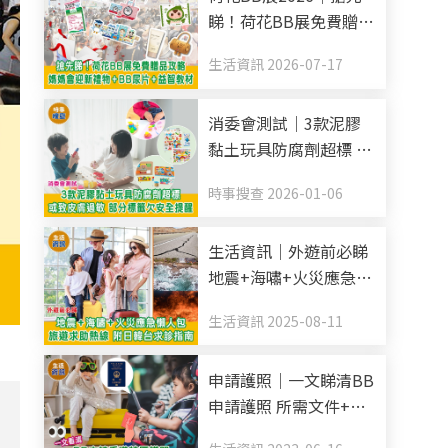
睇！荷花BB展免費贈品
攻略 媽媽會迎新禮物
生活資訊 2026-07-17
+BB尿片+益智教材
消委會測試｜3款泥膠
黏土玩具防腐劑超標 或
致皮膚過敏 部分標籤欠
時事搜查 2026-01-06
安全提醒
生活資訊｜外遊前必睇
地震+海嘯+火災應急懶
人包 旅遊求助熱線 附
生活資訊 2025-08-11
日韓台求診指南
申請護照｜一文睇清BB
申請護照 所需文件+申
請方法+照片規格