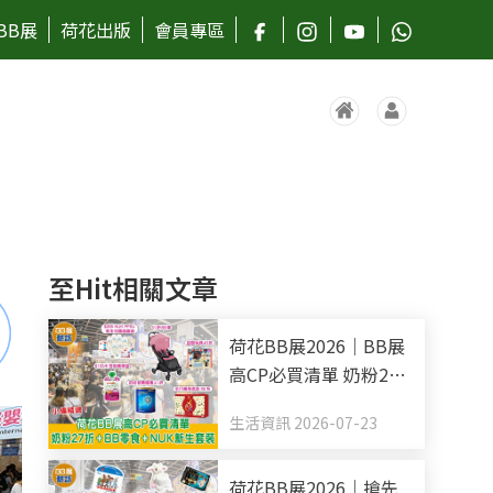
BB展
荷花出版
會員專區
至Hit相關文章
荷花BB展2026｜BB展
高CP必買清單 奶粉27
折+BB零食+NUK新生
生活資訊 2026-07-23
套裝
荷花BB展2026｜搶先