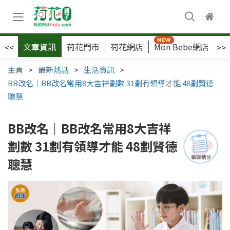
文章資訊
荷花門市
荷花網店
Mon Bebe網店
荷
<<
>>
主頁
>
最新熱話
>
生活資訊
>
BB改名｜BB改名常用8大吉祥劃數 31劃有領導才能 48劃賢德
聰慧
BB改名｜BB改名常用8大吉祥
劃數 31劃有領導才能 48劃賢德
聰慧