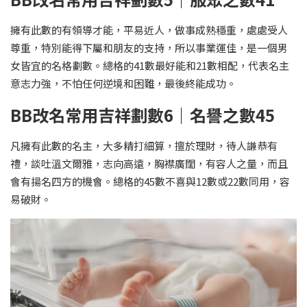
擁有此數的有領導才能，平易近人，做事成熟穩重，處處受人
尊重，特別能得下屬和朋友的支持，所以事業運佳，是一個男
女皆宜的名格劃數。總格的41數最好能和21數相配，代表名主
意志力強，不怕任何逆境和困難，最後終能成功。
BB改名常用吉祥劃數6｜名譽之數45
凡擁有此數的名主，大多精打細算，擅於理財，待人謙恭有
禮，談吐溫文爾雅，志向高遠，胸襟廣闊，有容人之量，而且
會有揚名四方的機會。總格的45數不喜與12數或22數同用，容
易破財。