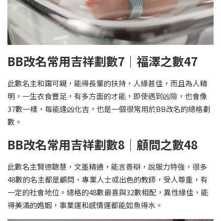
BB改名常用吉祥劃數7｜福澤之數47
此數名主和靄可親，能得長輩的扶持，人緣甚佳，而且為人精
明，一生衣食豐足，有多方面的才能，即使遇到凶險，也會像
37數一樣，每能逢凶化吉，也是一個很常用於BB改名的總格劃
數。
BB改名常用吉祥劃數8｜顧問之數48
此數名主賢德聰慧，文墨精通，能言善辯，說服力特強，很多
48數的名主都是顧問、專業人士或出色的教師，受人尊重，有
一定的社會地位。總格的48數最喜與32數相配，異性緣佳，能
得美滿的婚姻，事業運和感情運都能如魚得水。