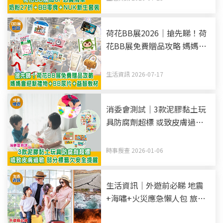
荷花BB展2026｜搶先睇！荷
花BB展免費贈品攻略 媽媽會
迎新禮物+BB尿片+益智教材
生活資訊 2026-07-17
消委會測試｜3款泥膠黏土玩
具防腐劑超標 或致皮膚過敏
部分標籤欠安全提醒
時事搜查 2026-01-06
生活資訊｜外遊前必睇 地震
+海嘯+火災應急懶人包 旅遊
求助熱線 附日韓台求診指南