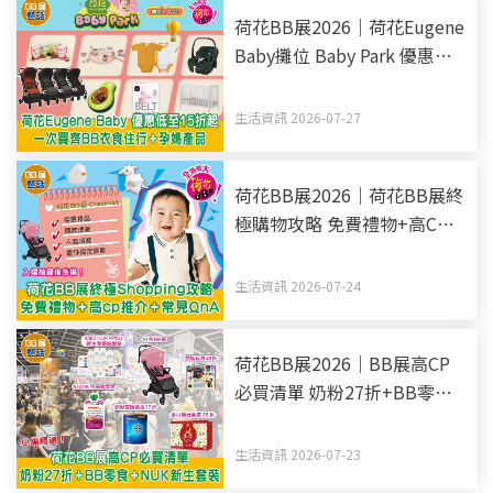
荷花BB展2026｜荷花Eugene
Baby攤位 Baby Park 優惠低
至15折起 一次買齊BB衣食住
行+孕媽產品
生活資訊 2026-07-27
荷花BB展2026｜荷花BB展終
極購物攻略 免費禮物+高CP
推介+常見QnA 入場前最後準
備！
生活資訊 2026-07-24
荷花BB展2026｜BB展高CP
必買清單 奶粉27折+BB零食
+NUK新生套裝
生活資訊 2026-07-23