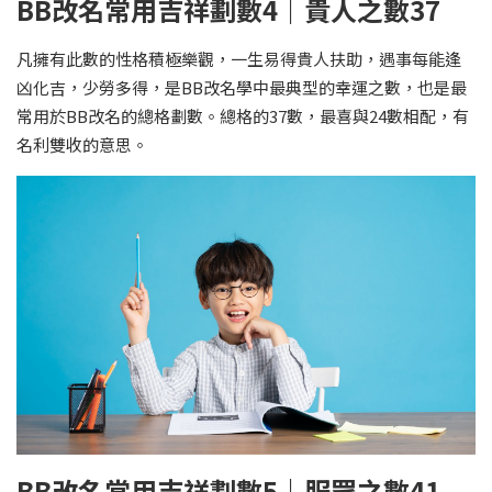
BB改名常用吉祥劃數4｜貴人之數37
凡擁有此數的性格積極樂觀，一生易得貴人扶助，遇事每能逢
凶化吉，少勞多得，是BB改名學中最典型的幸運之數，也是最
常用於BB改名的總格劃數。總格的37數，最喜與24數相配，有
名利雙收的意思。
BB改名常用吉祥劃數5｜服眾之數41