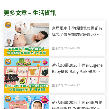
更多文章 – 生活資訊
家居風水｜孕媽睡覺位置都有
講究？懷孕期間家居風水3大
宜忌
生活資訊 2026-08-08
荷花BB展2026｜荷花Eugene
Baby攤位 Baby Park 優惠低
至15折起 一次買齊BB衣食住
行+孕媽產品
生活資訊 2026-07-27
荷花BB展2026｜荷花BB展終
極購物攻略 免費禮物+高CP