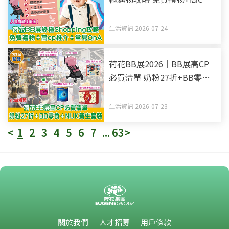
推介+常見QnA 入場前最後準
備！
生活資訊 2026-07-24
荷花BB展2026｜BB展高CP
必買清單 奶粉27折+BB零食
+NUK新生套裝
生活資訊 2026-07-23
<
1
2
3
4
5
6
7
...
63
>
關於我們
人才招募
用戶條款