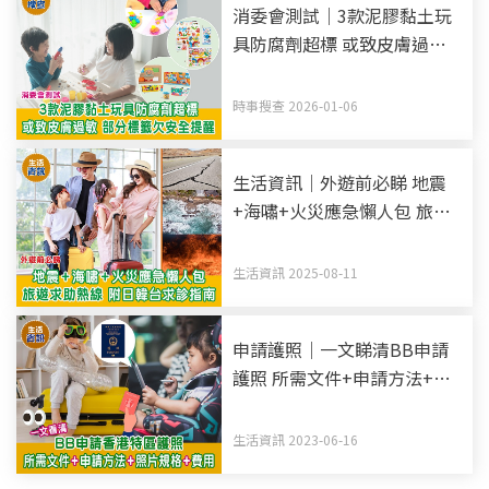
消委會測試｜3款泥膠黏土玩
具防腐劑超標 或致皮膚過敏
部分標籤欠安全提醒
時事搜查 2026-01-06
生活資訊｜外遊前必睇 地震
+海嘯+火災應急懶人包 旅遊
求助熱線 附日韓台求診指南
生活資訊 2025-08-11
申請護照｜一文睇清BB申請
護照 所需文件+申請方法+照
片規格
生活資訊 2023-06-16