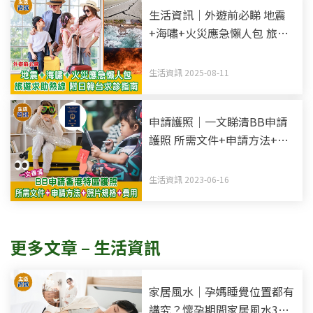
生活資訊｜外遊前必睇 地震
+海嘯+火災應急懶人包 旅遊
求助熱線 附日韓台求診指南
生活資訊 2025-08-11
申請護照｜一文睇清BB申請
護照 所需文件+申請方法+照
片規格
生活資訊 2023-06-16
更多文章 – 生活資訊
家居風水｜孕媽睡覺位置都有
講究？懷孕期間家居風水3大