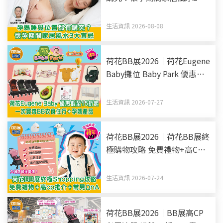
宜忌
生活資訊 2026-08-08
荷花BB展2026｜荷花Eugene
Baby攤位 Baby Park 優惠低
至15折起 一次買齊BB衣食住
行+孕媽產品
生活資訊 2026-07-27
荷花BB展2026｜荷花BB展終
極購物攻略 免費禮物+高CP
推介+常見QnA 入場前最後準
備！
生活資訊 2026-07-24
荷花BB展2026｜BB展高CP