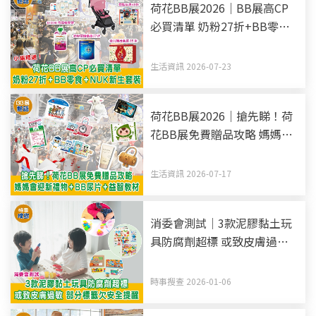
荷花BB展2026｜BB展高CP
必買清單 奶粉27折+BB零食
+NUK新生套裝
生活資訊 2026-07-23
荷花BB展2026｜搶先睇！荷
花BB展免費贈品攻略 媽媽會
迎新禮物+BB尿片+益智教材
生活資訊 2026-07-17
消委會測試｜3款泥膠黏土玩
具防腐劑超標 或致皮膚過敏
部分標籤欠安全提醒
時事搜查 2026-01-06