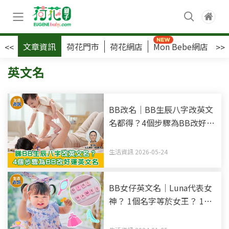
文章資訊
荷花門市
荷花網店
Mon Bebe網店
荷
<<
>>
英文名
BB改名｜BB生辰八字改英文
名都得？4個步驟為BB改好運
英文名
生活資訊 2026-05-24
BB女仔英文名｜Luna代表女
神？ 1個名字等於女王？ 10
大最新熱門女仔英文名寓意
+性格