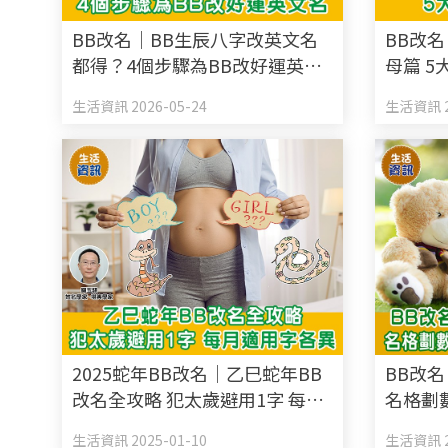
BB改名｜BB生辰八字改英文名
BB改
都得？4個步驟為BB改好運英文
母篇 
名
生活資訊 2026-05-24
生活資訊 2
2025蛇年BB改名｜乙巳蛇年BB
BB改
改名全攻略 犯太歲避用1字 每月
名格劃數
適用字各異
生活資訊 2025-01-10
生活資訊 2