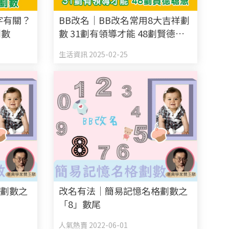
字有關？
BB改名｜BB改名常用8大吉祥劃
劃數
數 31劃有領導才能 48劃賢德聰
慧
生活資訊 2025-02-25
格劃數之
改名有法│簡易記憶名格劃數之
「8」數尾
人氣熱賣 2022-06-01