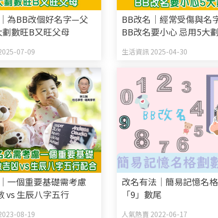
名｜為BB改個好名字—父
BB改名｜經常受傷與名
5大劃數旺B又旺父母
BB改名要小心 忌用5大
025-07-09
生活資訊 2025-04-30
名｜一個重要基礎需考慮
改名有法│簡易記憶名
 vs 生辰八字五行
「9」數尾
023-08-19
人氣熱賣 2022-06-17