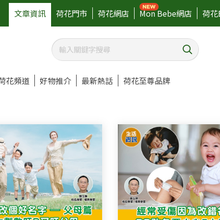
文章資訊
荷花門市
荷花網店
Mon Bebe網店
荷花
荷花頻道
好物推介
最新熱話
荷花至尊品牌