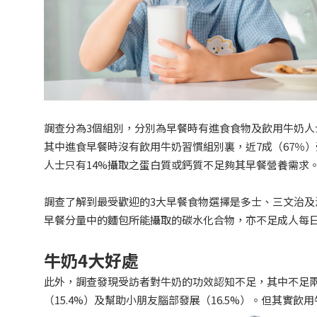
調查分為3個組別，分別為早餐時有進食食物及飲用牛奶
其中進食早餐時沒有飲用牛奶習慣組別裏，近7成（67％
人士只有14%攝取之蛋白質或鈣質不足夠其早餐營養需求
調查了解到最受歡迎的3大早餐食物選擇是多士、三文治
早餐分量中的麵包所能攝取的碳水化合物，亦不足成人每日
牛奶4大好處
此外，調查發現受訪者對牛奶的功效認知不足，其中不足兩
（15.4%）及幫助小朋友腦部發展（16.5%）。但其實