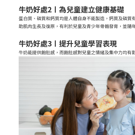
牛奶好處
2
〡為兒童建立健康基礎
蛋白質、磷質和鈣質均是人體自身不能製造，鈣質及磷質有
助肌肉生長及復原，有利於兒童及青少年骨骼發育，並隨
牛奶好處
3
〡提升兒童學習表現
牛奶能提供飽肚感，而飽肚感對兒童之情緒及集中力均有