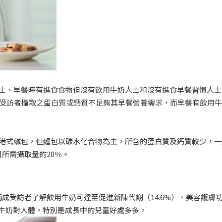
人士、早餐時有進食食物但沒有飲用牛奶人士和沒有進食早餐習慣人士
）受訪者攝取之蛋白質或鈣質不足夠其早餐營養需求，而早餐有飲用
。
及港式鹹包，但麵包以碳水化合物為主，所含的蛋白質及鈣質較少，一
所需攝取量的20％。
成受訪者了解飲用牛奶可達至促進新陳代謝（14.6%）、美容護膚
飲用牛奶對人體，特別是成長中的兒童好處多多。