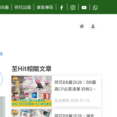
BB展
荷花出版
會員專區
現
至Hit相關文章
荷花BB展2026｜BB展
高CP必買清單 奶粉27
折+BB零食+NUK新生
生活資訊 2026-07-23
套裝
荷花BB展2026｜搶先