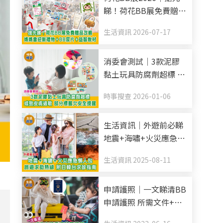
睇！荷花BB展免費贈品
攻略 媽媽會迎新禮物
生活資訊 2026-07-17
+BB尿片+益智教材
消委會測試｜3款泥膠
黏土玩具防腐劑超標 或
致皮膚過敏 部分標籤欠
時事搜查 2026-01-06
安全提醒
生活資訊｜外遊前必睇
地震+海嘯+火災應急懶
人包 旅遊求助熱線 附
生活資訊 2025-08-11
日韓台求診指南
申請護照｜一文睇清BB
申請護照 所需文件+申
請方法+照片規格