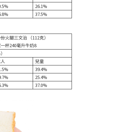
0.5%
26.1%
6.8%
37.5%
份火腿三文治 （112克）
一杯240毫升牛奶8
%）
成人
兒童
1.5%
39.4%
9.7%
25.4%
6.3%
37.0%