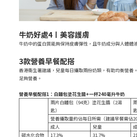
牛奶好處
4
〡美容護膚
牛奶中的蛋白質能夠保持皮膚彈性，且牛奶成分與人體體
3
款營養早餐配搭
香港衞生署建議，兒童每日攝取兩份奶類，有助均衡營養
足夠營養。
營養早餐配搭1：白麵包塗花生醬+
一杯240毫升牛奶
兩片白麵包（94克）塗花生醬（2湯
匙）
營養攝取量約佔每日所需（建議早餐需佔2
成人
兒童
碳水化合物
17.3%
31.7%
2