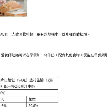
液相近，人體吸收較快，更有效地補水，並修補身體損耗。
。營養師建議可以在早餐加一杯牛奶，配合其他食物，便能在早餐攝
兩片白麵包（94克）塗花生醬（2湯
匙）配一杯240毫升牛奶
0%）
成人
兒童
1.6%
39.6%