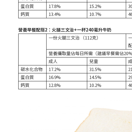
蛋白質
17.8%
15.2%
3
鈣質
13.4%
10.7%
4
營養早餐配搭2：火腿三文治+
一杯240毫升牛奶
一份火腿三文治 （112克）
一
配
營養攝取量佔每日所需（建議早餐需佔20
成人
兒童
碳水化合物
17.2%
31.5%
2
蛋白質
16.9%
14.5%
2
鈣質
12.8%
10.2%
4